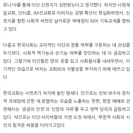
뉴
색
로나19를 통해 이단 신천지가 심판받는다고 생각했다. 하지만 사랑제
일교회, 인터콥, IM선교회로 이어지는 감염 확산이 현실화하면서, 신
천지를 향한 사회적 비판은 날카로운 부메랑이 되어 기독교계를 향하
고 있다.
다종교 한국사회는 교리적인 이단과 정통 여부를 구분하는 데 관심을
두기보다, 사회적 역기능과 순기능 여부를 판단하는 데 더 공감하고
있다. 그렇기에 이단들은 양의 옷을 입고 사회봉사를 내세우면서, 이
기적인 모습으로 비치는 교회와의 차별성을 부각하기 위해 애쓰고 있
다.
한국교회는 사면초가 처지에 놓인 형세다. 안으로는 진보·보수의 정치
적 프레임에 갇힌 채 분열하는 모습을 노출하는 한편, 현장 예배와 관
련해서는 ‘공공의 안전’과 ‘신앙의 자유’를 두고 방역 당국과 갈등하고
있다. 밖으로는 이단·사이비들의 거센 도전 속에서, 부정적 사회의 시
선과 힘겨운 싸움을 이어가고있다.