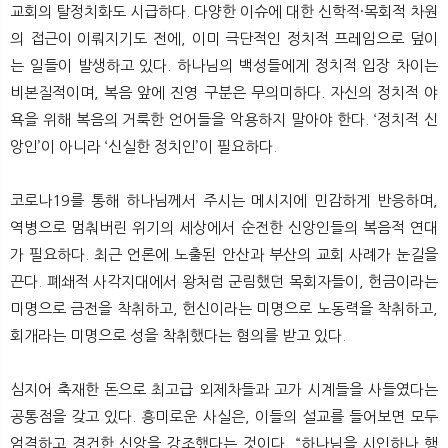
교회의 탈정치화도 시급하다. 다양한 이슈에 대한 신학적·목회적 차원
의 접근이 이뤄지기도 전에, 이미 극단적인 정치적 프레임으로 덮이
는 일들이 발생하고 있다. 하나님의 백성들에게 정치적 입장 차이는
비본질적이며, 복음 앞에 진영 구분은 무의미하다. 자신의 정치적 야
욕을 위해 복음의 거룩한 언어들을 악용하지 말아야 한다. ‘정치적 신
앙인’이 아니라 ‘신실한 정치인’이 필요하다.
코로나19를 통해 하나님께서 주시는 메시지에 민감하게 반응하며,
역병으로 멈춰버린 위기의 세상에서 순전한 신앙인들의 복음적 연대
가 필요하다. 최근 언론에 노출된 안산과 부산의 교회 사례가 눈길을
끈다. 폐쇄적 사각지대에서 왕처럼 군림했던 목회자들이, 헌금이라는
미명으로 금전을 착취하고, 헌신이라는 미명으로 노동력을 착취하고,
회개라는 미명으로 성을 착취했다는 혐의를 받고 있다.
심지어 축재한 돈으로 최고급 외제차들과 고가 시계들을 사들였다는
공통점을 갖고 있다. 흥미로운 사실은, 이들의 설교를 들어보면 모두
엄격하고 경건한 신앙을 강조했다는 것이다. “하나님을 시인하나 행