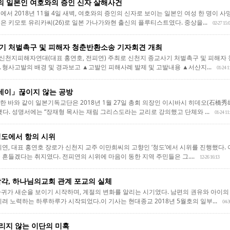
 일본인 여호와의 증인 신자 살해사건
서 2018년 11월 4일 새벽, 여호와의 증인의 신자로 보이는 일본인 여성 한 명이 사
은 키모토 유리카씨(26)로 일본 가나가와현 출신의 플루티스트였다. 중상을...
02-27 15:
기 처벌촉구 및 피해자 청춘반환소송 기자회견 개최
천지피해자연대(대표 홍연호, 전피연) 주최로 신천지 종교사기 처벌촉구 및 피해자 
▲형사고발의 배경 및 경과보고 ▲고발인 피해사례 발제 및 고발내용 ▲서산지...
01-24 1
데이」끊이지 않는 공방
보도한 바와 같이 일본기독교단은 2018년 1월 27일 총회 의장인 이시바시 히데오(石
다. 성명서에는 “장재형 목사는 재림 그리스도라는 교리로 강의했고 단체와 ...
01-24 11
청도에서 항의 시위
 대표 홍연호 장로가 신천지 교주 이만희씨의 고향인 ‘청도’에서 시위를 진행했다. 
흔들겠다는 취지였다. 전피연의 시위에 마음이 동한 지역 주민들은 그....
12-26 16:13
착각, 하나님의교회 관계 포교의 실체
사귀가 새순을 보이기 시작하며, 계절의 변화를 알리는 시기였다. 남편의 권유와 아이의 
려 노력하는 하루하루가 시작되었다.이 기사는 현대종교 2018년 5월호의 일부...
04-3
가리지 않는 이단의 미혹