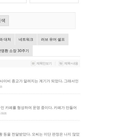
검색
과 대처
네트워크
러브 유어 셀프
탁명환 소장 30주기
|
제목만보기
제목+내용
단사이비 종교가 알려지는 계기가 되었다. 그래서인
03
인 카페를 형성하여 운영 중이다. 카페가 만들어
5 16:01
황 등을 전달받았다. 오씨는 이단 판정은 나지 않았