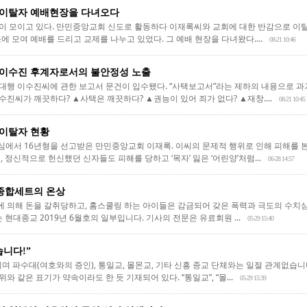
이탈자 예배현장을 다녀오다
 모이고 있다. 만민중앙교회 신도로 활동하다 이재록씨와 교회에 대한 반감으로 이탈
소에 모여 예배를 드리고 교제를 나누고 있었다. 그 예배 현장을 다녀왔다....
08-21 10:46
이수진 후계자로서의 불안정성 노출
행 이수진씨에 관한 보고서 문건이 입수됐다. “사택보고서”라는 제하의 내용으로 과
진씨가 깨끗하다? ▲사택은 깨끗하다? ▲권능이 있어 죄가 없다? ▲재창....
08-21 10:45
이탈자 현황
심에서 16년형을 선고받은 만민중앙교회 이재록. 이씨의 문제적 행위로 인해 피해를 
 정신적으로 헌신했던 신자들도 피해를 당하고 ‘목자’ 잃은 ‘어린양’처럼...
06-28 14:57
종합세트의 온상
에 의해 돈을 갈취당하고, 홈스쿨링 하는 아이들은 감금되어 갖은 폭력과 극도의 수치
 현대종교 2019년 6월호의 일부입니다. 기사의 전문은 유료회원 ...
05-29 15:40
니다!”
며 파수대(여호와의 증인), 통일교, 몰몬교, 기타 신흥 종교 단체와는 일절 관계없습니다
위와 같은 표기가 약속이라도 한 듯 기재되어 있다. “통일교”, “몰...
05-29 15:39