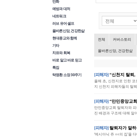
만화
예방과 대처
네트워크
러브 유어 셀프
올바른신앙, 건강한삶
현대종교와 함께
전체
커버스토리
기타
올바른신앙, 건강한삶
치유와 회복
바로 알고 바로 믿고
특집
탁명환 소장 30주기
[피해자]
“신천지 탈퇴,
올해 초, 신천지로 인한 
지 신천지 피해자들의 탈퇴와
[피해자]
“만민중앙교회
만민중앙교회 탈퇴자와 피해
진 배경과 구조에 대해 알아
[피해자]
탈퇴자가 말하는
‘메시아닉 쥬 ○○의 집’을