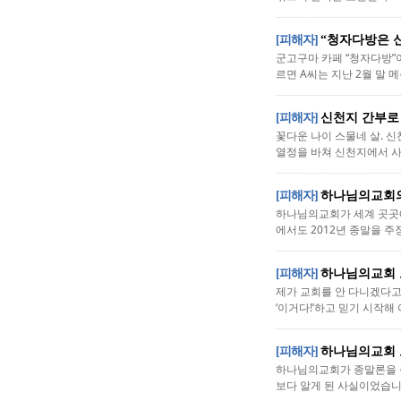
[피해자]
“청자다방은 신
군고구마 카페 “청자다방”이
르면 A씨는 지난 2월 말 
[피해자]
신천지 간부로
꽃다운 나이 스물네 살. 신
열정을 바쳐 신천지에서 사명
[피해자]
하나님의교회의 
하나님의교회가 세계 곳곳에
에서도 2012년 종말을 주
[피해자]
하나님의교회 모
제가 교회를 안 다니겠다고
‘이거다!’하고 믿기 시작해
[피해자]
하나님의교회 모
하나님의교회가 종말론을 주장
보다 알게 된 사실이었습니다