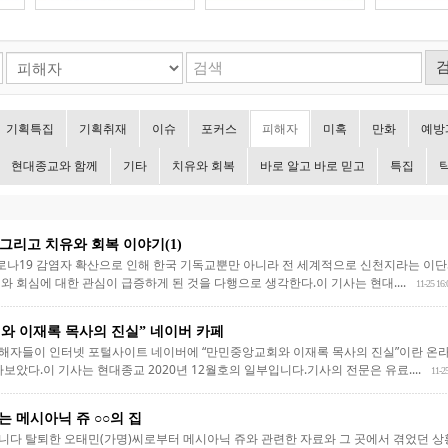
기획특집
기획취재
이슈
포커스
피해자
미혹
만화
예방
현대종교와 함께
기타
치유와 회복
바로 알고 바로 믿고
특집
 그리고 치유와 회복 이야기(1)
코로나19 감염자 확산으로 인해 한국 기독교뿐만 아니라 전 세계적으로 신천지라는 이
 회심에 대한 관심이 급증하게 된 것을 다행으로 생각한다.이 기사는 현대....
11-25 16:
와 이재록 목사의 진실” 네이버 카페
자들이 인터넷 포털사이트 네이버에 “만민중앙교회와 이재록 목사의 진실”이란 온라
보았다.이 기사는 현대종교 2020년 12월호의 일부입니다.기사의 전문은 유료....
11-2
 메시아닉 쥬 ○○의 집
 다니다 탈퇴한 오태민(가명)씨로부터 메시아닉 쥬와 관련한 자료와 그 곳에서 겪었던 상