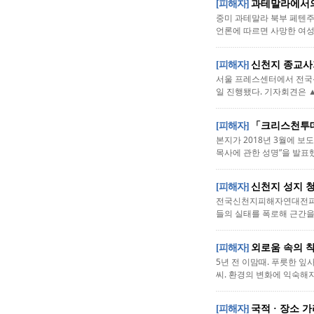
[피해자]
과테말라에서의
중미 과테말라 북부 페텐주에
언론에 따르면 사망한 여성
[피해자]
신천지 종교사
서울 프레스센터에서 전국신
일 진행됐다. 기자회견은 
[피해자]
「크리스천투
본지가 2018년 3월에 
목사에 관한 성명”을 발표했
[피해자]
신천지 성지 
전국신천지피해자연대전피연,
들의 실태를 폭로해 근간을 
[피해자]
외로움 속의 
5년 전 이맘때. 푸릇한 잎
씨. 환경의 변화에 익숙해지
[피해자]
국적 · 장소 