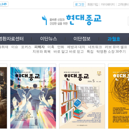
로그인
0,149
회원가입
마이페이지
고객센터
획취재
이슈
포커스
피해자
미혹
만화
예방과 대처
네트워크
러브 유어 셀프
치유와 회복
바로 알고 바로 믿고
특집
탁명환 소장 30주기