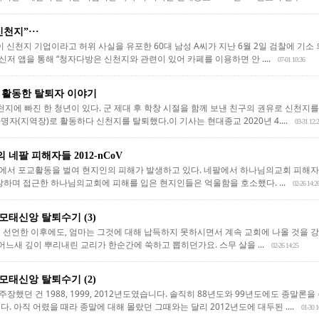
천지”···
 신천지 기업이라고 허위 사실을 유포한 60대 남성 A씨가 지난 6월 2일 검찰에 기소
메신저 앱을 통해 “청자다방은 신천지와 관련이 있어 카페를 이용하면 안 ....
07-01 10:36
 활동한 탈퇴자 이야기
천지에 빠진 한 청년이 있다. 군 제대 후 학창 시절을 함께 보낸 친구의 권유로 신천지를
자(지역장)로 활동하다 신천지를 탈퇴했다.이 기사는 현대종교 2020년 4....
03-31 12:
네팔 피해자들 2012-nCoV
서 포교활동을 벌여 현지인의 피해가 발생하고 있다. 네팔에서 하나님의교회 피해자
장하며 접근한 하나님의교회에 피해를 입은 현지인들은 억울함을 호소했다. ...
02-26 14:2
태신앙 탈퇴수기 (3)
 선언한 이후에도, 엄마는 그것에 대해 납득하지 못하시면서 계속 교회에 나올 것을 강
 어느새 깊이 뿌리내린 교리가 한순간에 쑥하고 뽑히던가요. 스무 살을 ...
02-26 14:25
태신앙 탈퇴수기 (2)
했던 건 1988, 1999, 2012년도였습니다. 솔직히 88년도와 99년도에도 종말론
. 아직 어렸을 때라 종말에 대해 몰랐던 그때와는 달리 2012년도에 대두된 ....
01-30 1