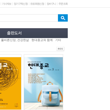
기사제보
정기구독신청
유료회원신청
장바구니
주문조회
올바른신앙, 건강한삶
현대종교와 함께
기타