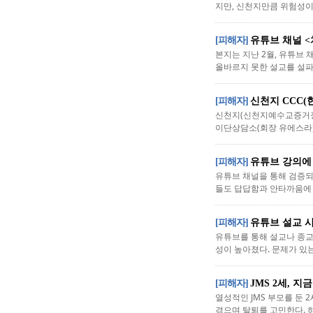
지만, 신천지만큼 위험성이 
[피해자]
유튜브 채널 <
본지는 지난 2월, 유튜브 
올바르지 못한 설교를 설파할
[피해자]
신천지 CCC(
신천지(신천지예수교증거장막
이단상담소(회장 유에스라)
[피해자]
유튜브 강의에
유튜브 채널을 통해 검증되
들도 답답함과 안타까움에 탄
[피해자]
유튜브 설교 
유튜브를 통해 설교나 종교
성이 높아졌다. 문제가 있는
[피해자]
JMS 2세, 지
열성적인 JMS 부모를 둔
겪으며 탈퇴를 고민한다. 하