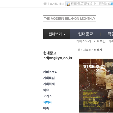
편집 08.07 (금) 10 : 34
전체뉴스
2
즐겨찾기추가
커버스토리
기획특집
기
홈
>
과월호
>
피해자
과월호
커버스토리
기획특집
기획취재
이슈
포커스
피해자
미혹