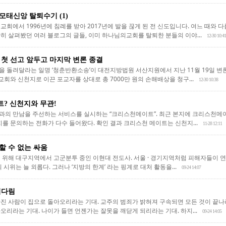
태신앙 탈퇴수기 (1)
교회에서 1996년에 침례를 받아 2017년에 발을 끊게 된 전 신도입니다. 여느 때와
히 살펴봤던 여러 블로그의 글들, 이미 하나님의교회를 탈퇴한 분들의 이야...
12-30 10:41
 첫 선고 앞두고 마지막 변론 종결
 돌려달라는 일명 ‘청춘반환소송’이 대전지방법원 서산지원에서 지난 11월 19일 변론
회와 신천지로 이끈 포교자를 상대로 총 7000만 원의 손해배상을 청구...
12-30 10:38
? 신천지와 무관!
과의 만남을 주선하는 서비스를 실시하는 “크리스천메이트”. 최근 본지에 크리스천메
를 문의하는 전화가 다수 들어왔다. 확인 결과 크리스천 메이트는 신천지...
11-28 12:11
할 수 없는 싸움
 위해 대구지역에서 고군분투 중인 이현대 전도사. 서울 · 경기지역처럼 피해자들이 
시위는 늘 외롭다. 그러나 ‘지방의 한계’ 라는 핑계로 대처 활동을...
09-24 14:07
기다림
진 사람이 집으로 돌아오리라는 기대. 교주의 범죄가 밝혀져 구속되면 모든 것이 끝나
리라는 기대. 나이가 들면 언젠가는 잘못을 깨닫게 되리라는 기대. 하지...
09-24 14:05