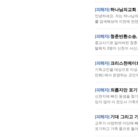
[피해자]
하나님의교회 모
안녕하세요. 저는 하나님의
를 검색해보며 이전에 찬찬
[피해자]
청춘반환소송,
종교사기로 잃어버린 청춘을
탈퇴자 3명이 신천지 서산교
[피해자]
크리스천메이트
기독교인을 대상으로 이성
만희) 에서 운영하는 곳인지
[피해자]
외롭지만 포기
신천지에 빠진 동생을 찾기
있지 않아 이 전도사 가족의 
[피해자]
기대 그리고 
교주가 사망하면 이단에 빠
포기하고 가족 품으로 돌아오