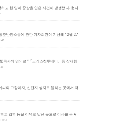
망하고 한 명이 중상을 입은 사건이 발생했다. 현지
04
청춘반환소송에 관한 기자회견이 지난해 12월 27
1:42
橋秀雄)목사의 명의로 “「크리스천투데이」등 장재형
:38
이씨의 고향이자, 신천지 성지로 불리는 곳에서 저
학교 입학 등을 이유로 낯선 곳으로 이사를 온 A
0 14:54