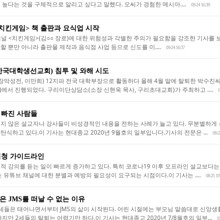
높다는 것을 구체적으로 알리고 싶다고 말했다. 오씨가 경험한 메시아....
09-24 16:39
치킨게임> 책 출판과 요식업 시작
채널 <치킨게임>(김○○ 장로)에 대한 위험성과 각별한 주의가 필요함을 강조한 기사를 
 뿐만 아니라 출판물 제작과 음식점 사업 등으로 신도를 미....
09-24 16:37
한국대학생선교회) 침투 및 와해 시도
성전, 이만희) 12지파 전국 대학부장으로 활동하다 올해 4월 말에 탈퇴한 박수진씨
에서 진행되었다. 구리이단상담소(소장 신현욱 목사, 구리초대교회)가 주최하고 ....
0
 빠진 사람들
지 않은 설교자나 강사들이 비성경적인 내용을 전하는 사례가 늘고 있다. 무분별하게
식하고 있다.이 기사는 현대종교 2020년 9월호의 일부입니다.기사의 전문은 ...
08-2
시청 가이드라인
적 강의를 듣는 일이 빠르게 증가하고 있다. 특히 코로나19 이후 오프라인 설교보다
 유튜브 채널에 대한 분별과 예방의 필요성이 요구되는 시점이다.이 기사는 ....
08-25 19
금은 JMS를 떠날 수 없는 이유
 2세들은 태어나면서부터 JMS의 삶이 시작된다. 어린 시절에는 부모님 말씀대로 신앙
지만 2세들의 탈퇴는 어렵기만 하다.이 기사는 현대종교 2020년 7/8월호의 일부...
0