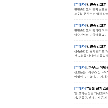
[피해자]
만민중앙교회 
만민중앙교회 탈퇴 신도들이
로 7월 첫 주부터 일정 장
[피해자]
만민중앙교회 
만민중앙교회 당회장 직무대
이수진씨의 이중생활 ▲이수
[피해자]
만민중앙교회 
상습준강간 등의 혐의로 2
간 교회를 다니면서 물질적,
[피해자]
E하우스 이단
신도들은 E하우스 신○○씨
베일이 벗겨졌다. 이 기사는
[피해자]
“일절 관계없습
‘본 교회는 정통 개신교회이
지, 팸플릿, 홈페이지 등에 