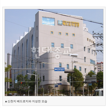
뉴
색
▲신천지 베드로지파 지성전 모습