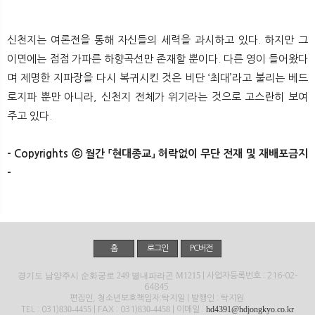
신천지는 여론전을 통해 자신들의 세력을 과시하고 있다. 하지만 그
이면에는 점점 가파른 하향곡선만 존재할 뿐이다. 다른 영이 들어왔다
며 제명한 지파장을 다시 복귀시킨 것은 비단 ‘최대’라고 불리는 베드
로지파 뿐만 아니라, 신천지 전체가 위기라는 것으로 고스란히 보여
주고 있다.
- Copyrights ⓒ 월간 「현대종교」 허락없이 무단 전재 및 재배포금지
-
홈
로그인
PC버전
경기도 남양주시 순화궁로 249 별내파라곤 M1215
| 사업자등록번호 : 216-02-
64845
편집인, 청소년보호책임자:탁지일 | 발행인 : 탁지원
830-4455
830-4458
hd4391@hdjongkyo.co.kr
TEL : 031)
| FAX : 031)
| 이메일 :