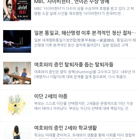
MBC ‘사이비헌터’, 연이은 수상 영예
MBC ‘사이비헌터’가 다수의 상을 수상하며 호평을 받고 있다.고 탁
명환 소장 살해 사건을 재조명한 ‘사이비헌터’가 한국PD연...
일본 통일교, 해산명령 이후 본격적인 청산 절차
돌입
일본 세계평화통일가정연합(世界平和統一家庭聯合, 통일교)이 해
산명령 이후 본격적인 청산 절차에 들어갔다. 일본 법원은 고액 ...
여호와의 증인 탈퇴자를 돕는 탈퇴자들
여호와의 증인은 왕따 정책(shunning)을 고수하고 있다. 내보낸 자
(제명자나 이탈자)에 대해 관계를 끊게 함으로써, 다시 회중으...
이단 2세의 아픔
부모는 스스로 이단을 선택했지만, 2세들은 운명적으로 이단 가정
에서 태어나 자라났다. 부모는 자신의 선택에 대해 책임지는 것...
여호와의 증인 2세와 학교생활
학교는 미래를 준비하고, 또래와의 생활을 통해 사회를 미리 경험하