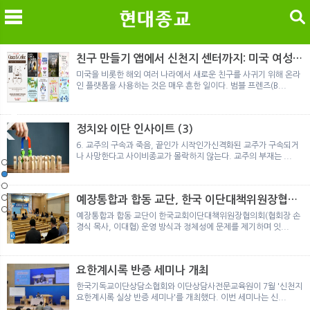
검색
친구 만들기 앱에서 신천지 센터까지: 미국 여성이
경험한 9개월 포섭의 전 과정
미국을 비롯한 해외 여러 나라에서 새로운 친구를 사귀기 위해 온라
인 플랫폼을 사용하는 것은 매우 흔한 일이다. 범블 프렌즈(B...
메
검
정치와 이단 인사이트 (3)
6. 교주의 구속과 죽음, 끝인가 시작인가신격화된 교주가 구속되거
나 사망한다고 사이비종교가 몰락하지 않는다. 교주의 부재는 ...
노르웨이 재판이 남긴 흔적
정통의 가면을 쓴 박옥수 구원파 협력기관
일본 통일교, 해산명령 이후 본격적인 청산 절차 돌입
여호와의 증인 2세와 학교생활
「현대종교」, 주님의교회 민사소송에 승소
노르웨이 재판이 남긴 흔적
정통의 가면을 쓴 박옥수 구원파 협력기관
예장통합과 합동 교단, 한국 이단대책위원장협의
회 탈퇴
예장통합과 합동 교단이 한국교회이단대책위원장협의회(협회장 손
경식 목사, 이대협) 운영 방식과 정체성에 문제를 제기하며 잇...
요한계시록 반증 세미나 개최
한국기독교이단상담소협회와 이단상담사전문교육원이 7월 '신천지
요한계시록 실상 반증 세미나'를 개최했다. 이번 세미나는 신...