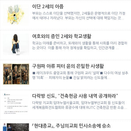
이단 2세의 아픔
부모는 스스로 이단을 선택했지만, 2세들은 운명적으로 이단 가정
에서 태어나 자라났다. 부모는 자신의 선택에 대해 책임지는 것...
여호와의 증인 2세와 학교생활
학교는 미래를 준비하고, 또래와의 생활을 통해 사회를 미리 경험하
는 곳이다. 이를 통해 자아 정체성을 확립하고, 인간관계를 ...
구원파 아류 피터 윤의 은밀한 사생활
■ 레이크우드 중앙교회 통해 구원파 교리 ‘설파’■ 다수의 여성 성추
행 ‘의혹’ … 피해자의 눈물■ 진실 밝히려는 신도들에...
다락방 신도, “건축헌금 사용 내역 공개하라”
다락방 지교회 임마누엘서울교회, 임마누엘부산교회 등 신도들이
세계복음화전도협회와 류광수에 대해 RUTC 건축헌금 반환 소송...
「현대종교」, 주님의교회 민사소송에 승소