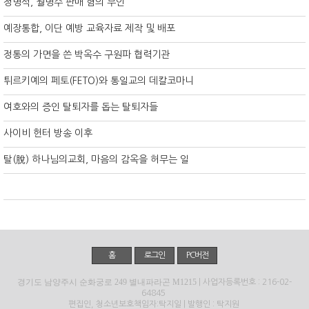
정명석, 월명수 판매 혐의 부인
예장통합, 이단 예방 교육자료 제작 및 배포
정통의 가면을 쓴 박옥수 구원파 협력기관
튀르키예의 페토(FETO)와 통일교의 데칼코마니
여호와의 증인 탈퇴자를 돕는 탈퇴자들
사이비 헌터 방송 이후
탈(脫) 하나님의교회, 마음의 감옥을 허무는 일
홈
로그인
PC버전
경기도 남양주시 순화궁로 249 별내파라곤 M1215
| 사업자등록번호 : 216-02-
64845
편집인, 청소년보호책임자:탁지일 | 발행인 : 탁지원