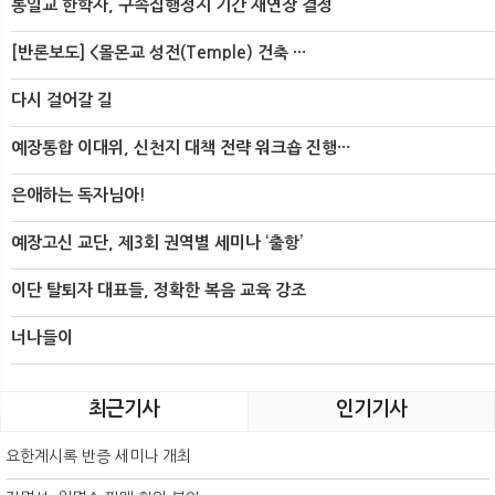
통일교 한학자, 구속집행정지 기간 재연장 결정
[반론보도] <몰몬교 성전(Temple) 건축 ···
다시 걸어갈 길
예장통합 이대위, 신천지 대책 전략 워크숍 진행···
은애하는 독자님아!
예장고신 교단, 제3회 권역별 세미나 ‘출항’
이단 탈퇴자 대표들, 정확한 복음 교육 강조
너나들이
최근기사
인기기사
요한계시록 반증 세미나 개최