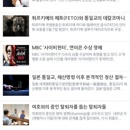
튀르키예의 페토(FETO)와 통일교의 데칼코마니
튀르키예 국영방송인 튀르키예 라디오 텔레비전 공사(TRT)의 인터
뷰 요청을 5월 7일 받았다. 튀르키예 정부가 테러조직으로 규정...
MBC ‘사이비헌터’, 연이은 수상 영예
MBC ‘사이비헌터’가 다수의 상을 수상하며 호평을 받고 있다.고 탁
명환 소장 살해 사건을 재조명한 ‘사이비헌터’가 한국PD연...
일본 통일교, 해산명령 이후 본격적인 청산 절차
돌입
일본 세계평화통일가정연합(世界平和統一家庭聯合, 통일교)이 해
산명령 이후 본격적인 청산 절차에 들어갔다. 일본 법원은 고액 ...
여호와의 증인 탈퇴자를 돕는 탈퇴자들
여호와의 증인은 왕따 정책(shunning)을 고수하고 있다. 내보낸 자
(제명자나 이탈자)에 대해 관계를 끊게 함으로써, 다시 회중으...