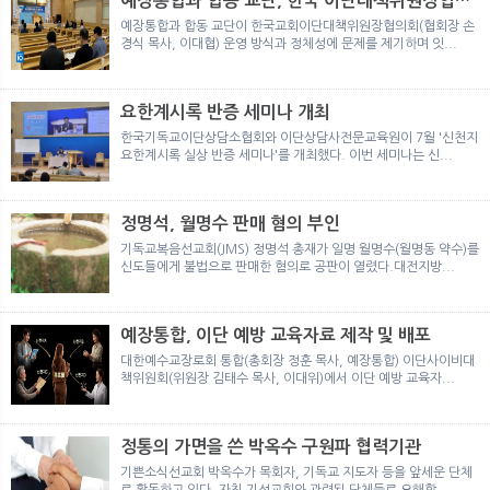
예장통합과 합동 교단, 한국 이단대책위원장협의
뉴
색
회 탈퇴
예장통합과 합동 교단이 한국교회이단대책위원장협의회(협회장 손
경식 목사, 이대협) 운영 방식과 정체성에 문제를 제기하며 잇...
요한계시록 반증 세미나 개최
한국기독교이단상담소협회와 이단상담사전문교육원이 7월 '신천지
요한계시록 실상 반증 세미나'를 개최했다. 이번 세미나는 신...
정명석, 월명수 판매 혐의 부인
기독교복음선교회(JMS) 정명석 총재가 일명 월명수(월명동 약수)를
신도들에게 불법으로 판매한 혐의로 공판이 열렸다.대전지방...
예장통합, 이단 예방 교육자료 제작 및 배포
대한예수교장로회 통합(총회장 정훈 목사, 예장통합) 이단사이비대
책위원회(위원장 김태수 목사, 이대위)에서 이단 예방 교육자...
정통의 가면을 쓴 박옥수 구원파 협력기관
기쁜소식선교회 박옥수가 목회자, 기독교 지도자 등을 앞세운 단체
로 활동하고 있다. 자칫 기성교회와 관련된 단체들로 오해할 ...