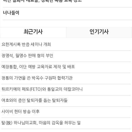
이단 탈퇴자 대표들, 정확한 복음 교육 강조
너나들이
최근기사
인기기사
요한계시록 반증 세미나 개최
정명석, 월명수 판매 혐의 부인
예장통합, 이단 예방 교육자료 제작 및 배포
정통의 가면을 쓴 박옥수 구원파 협력기관
튀르키예의 페토(FETO)와 통일교의 데칼코마니
여호와의 증인 탈퇴자를 돕는 탈퇴자들
사이비 헌터 방송 이후
탈(脫) 하나님의교회, 마음의 감옥을 허무는 일