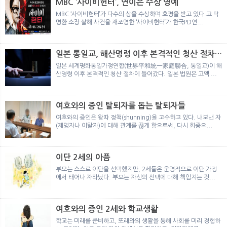
MBC ‘사이비헌터’, 연이은 수상 영예
MBC ‘사이비헌터’가 다수의 상을 수상하며 호평을 받고 있다.고 탁
명환 소장 살해 사건을 재조명한 ‘사이비헌터’가 한국PD연...
일본 통일교, 해산명령 이후 본격적인 청산 절차
돌입
일본 세계평화통일가정연합(世界平和統一家庭聯合, 통일교)이 해
산명령 이후 본격적인 청산 절차에 들어갔다. 일본 법원은 고액 ...
여호와의 증인 탈퇴자를 돕는 탈퇴자들
여호와의 증인은 왕따 정책(shunning)을 고수하고 있다. 내보낸 자
(제명자나 이탈자)에 대해 관계를 끊게 함으로써, 다시 회중으...
이단 2세의 아픔
부모는 스스로 이단을 선택했지만, 2세들은 운명적으로 이단 가정
에서 태어나 자라났다. 부모는 자신의 선택에 대해 책임지는 것...
여호와의 증인 2세와 학교생활
학교는 미래를 준비하고, 또래와의 생활을 통해 사회를 미리 경험하