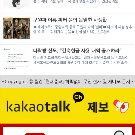
는 곳이다. 이를 통해 자아 정체성을 확립하고, 인간관계를 ...
구원파 아류 피터 윤의 은밀한 사생활
■ 레이크우드 중앙교회 통해 구원파 교리 ‘설파’■ 다수의 여성 성추
행 ‘의혹’ … 피해자의 눈물■ 진실 밝히려는 신도들에...
다락방 신도, “건축헌금 사용 내역 공개하라”
다락방 지교회 임마누엘서울교회, 임마누엘부산교회 등 신도들이
세계복음화전도협회와 류광수에 대해 RUTC 건축헌금 반환 소송...
- Copyrights ⓒ 월간 「현대종교」 허락없이 무단 전재 및 재배포 금지 -