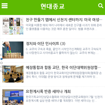
검색
친구 만들기 앱에서 신천지 센터까지: 미국 여성이
경험한 9개월 포섭의 전 과정
미국을 비롯한 해외 여러 나라에서 새로운 친구를 사귀기 위해 온라
인 플랫폼을 사용하는 것은 매우 흔한 일이다. 범블 프렌즈(B...
메
검
정치와 이단 인사이트 (3)
6. 교주의 구속과 죽음, 끝인가 시작인가신격화된 교주가 구속되거
나 사망한다고 사이비종교가 몰락하지 않는다. 교주의 부재는 ...
노르웨이 재판이 남긴 흔적
정통의 가면을 쓴 박옥수 구원파 협력기관
일본 통일교, 해산명령 이후 본격적인 청산 절차 돌입
여호와의 증인 2세와 학교생활
「현대종교」, 주님의교회 민사소송에 승소
노르웨이 재판이 남긴 흔적
정통의 가면을 쓴 박옥수 구원파 협력기관
예장통합과 합동 교단, 한국 이단대책위원장협의
회 탈퇴
예장통합과 합동 교단이 한국교회이단대책위원장협의회(협회장 손
경식 목사, 이대협) 운영 방식과 정체성에 문제를 제기하며 잇...
요한계시록 반증 세미나 개최
한국기독교이단상담소협회와 이단상담사전문교육원이 7월 '신천지
요한계시록 실상 반증 세미나'를 개최했다. 이번 세미나는 신...