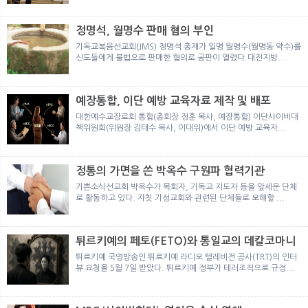
뉴
색
정명석, 월명수 판매 혐의 부인
기독교복음선교회(JMS) 정명석 총재가 일명 월명수(월명동 약수)를
신도들에게 불법으로 판매한 혐의로 공판이 열렸다.대전지방...
예장통합, 이단 예방 교육자료 제작 및 배포
대한예수교장로회 통합(총회장 정훈 목사, 예장통합) 이단사이비대
책위원회(위원장 김태수 목사, 이대위)에서 이단 예방 교육자...
정통의 가면을 쓴 박옥수 구원파 협력기관
기쁜소식선교회 박옥수가 목회자, 기독교 지도자 등을 앞세운 단체
로 활동하고 있다. 자칫 기성교회와 관련된 단체들로 오해할 ...
튀르키예의 페토(FETO)와 통일교의 데칼코마니
튀르키예 국영방송인 튀르키예 라디오 텔레비전 공사(TRT)의 인터
뷰 요청을 5월 7일 받았다. 튀르키예 정부가 테러조직으로 규정...