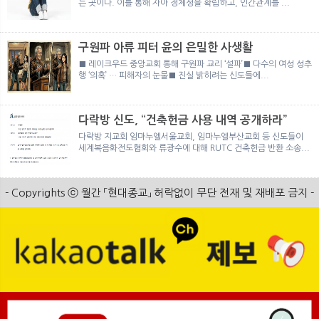
는 곳이다. 이를 통해 자아 정체성을 확립하고, 인간관계를 ...
구원파 아류 피터 윤의 은밀한 사생활
■ 레이크우드 중앙교회 통해 구원파 교리 ‘설파’■ 다수의 여성 성추
행 ‘의혹’ … 피해자의 눈물■ 진실 밝히려는 신도들에...
다락방 신도, “건축헌금 사용 내역 공개하라”
다락방 지교회 임마누엘서울교회, 임마누엘부산교회 등 신도들이
세계복음화전도협회와 류광수에 대해 RUTC 건축헌금 반환 소송...
- Copyrights ⓒ 월간 「현대종교」 허락없이 무단 전재 및 재배포 금지 -