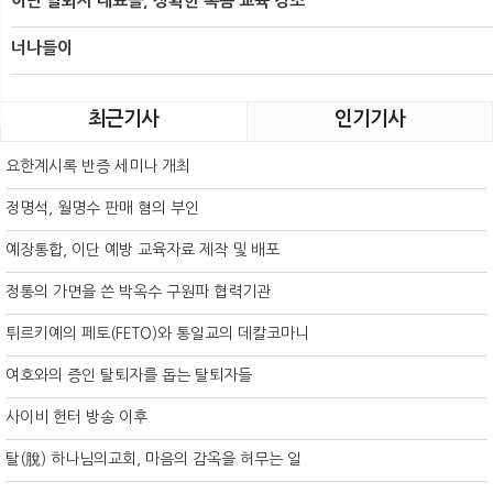
이단 탈퇴자 대표들, 정확한 복음 교육 강조
너나들이
최근기사
인기기사
요한계시록 반증 세미나 개최
정명석, 월명수 판매 혐의 부인
예장통합, 이단 예방 교육자료 제작 및 배포
정통의 가면을 쓴 박옥수 구원파 협력기관
튀르키예의 페토(FETO)와 통일교의 데칼코마니
여호와의 증인 탈퇴자를 돕는 탈퇴자들
사이비 헌터 방송 이후
탈(脫) 하나님의교회, 마음의 감옥을 허무는 일