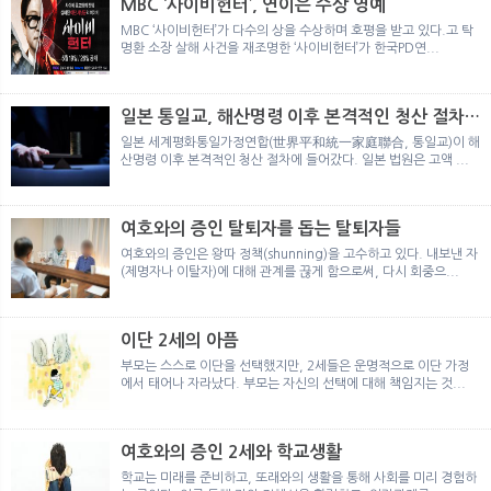
MBC ‘사이비헌터’, 연이은 수상 영예
MBC ‘사이비헌터’가 다수의 상을 수상하며 호평을 받고 있다.고 탁
명환 소장 살해 사건을 재조명한 ‘사이비헌터’가 한국PD연...
일본 통일교, 해산명령 이후 본격적인 청산 절차
돌입
일본 세계평화통일가정연합(世界平和統一家庭聯合, 통일교)이 해
산명령 이후 본격적인 청산 절차에 들어갔다. 일본 법원은 고액 ...
여호와의 증인 탈퇴자를 돕는 탈퇴자들
여호와의 증인은 왕따 정책(shunning)을 고수하고 있다. 내보낸 자
(제명자나 이탈자)에 대해 관계를 끊게 함으로써, 다시 회중으...
이단 2세의 아픔
부모는 스스로 이단을 선택했지만, 2세들은 운명적으로 이단 가정
에서 태어나 자라났다. 부모는 자신의 선택에 대해 책임지는 것...
여호와의 증인 2세와 학교생활
학교는 미래를 준비하고, 또래와의 생활을 통해 사회를 미리 경험하