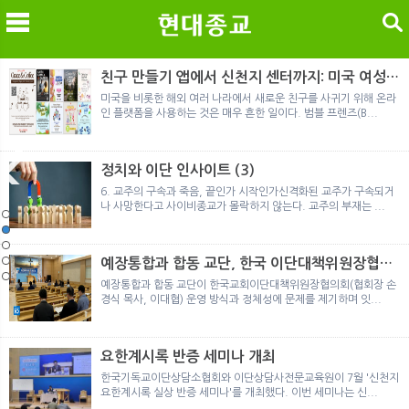
검색
친구 만들기 앱에서 신천지 센터까지: 미국 여성이
경험한 9개월 포섭의 전 과정
미국을 비롯한 해외 여러 나라에서 새로운 친구를 사귀기 위해 온라
인 플랫폼을 사용하는 것은 매우 흔한 일이다. 범블 프렌즈(B...
메
검
정치와 이단 인사이트 (3)
6. 교주의 구속과 죽음, 끝인가 시작인가신격화된 교주가 구속되거
나 사망한다고 사이비종교가 몰락하지 않는다. 교주의 부재는 ...
노르웨이 재판이 남긴 흔적
정통의 가면을 쓴 박옥수 구원파 협력기관
일본 통일교, 해산명령 이후 본격적인 청산 절차 돌입
여호와의 증인 2세와 학교생활
「현대종교」, 주님의교회 민사소송에 승소
노르웨이 재판이 남긴 흔적
정통의 가면을 쓴 박옥수 구원파 협력기관
예장통합과 합동 교단, 한국 이단대책위원장협의
회 탈퇴
예장통합과 합동 교단이 한국교회이단대책위원장협의회(협회장 손
경식 목사, 이대협) 운영 방식과 정체성에 문제를 제기하며 잇...
요한계시록 반증 세미나 개최
한국기독교이단상담소협회와 이단상담사전문교육원이 7월 '신천지
요한계시록 실상 반증 세미나'를 개최했다. 이번 세미나는 신...