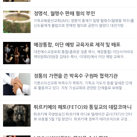
뉴
색
정명석, 월명수 판매 혐의 부인
기독교복음선교회(JMS) 정명석 총재가 일명 월명수(월명동 약수)를
신도들에게 불법으로 판매한 혐의로 공판이 열렸다.대전지방...
예장통합, 이단 예방 교육자료 제작 및 배포
대한예수교장로회 통합(총회장 정훈 목사, 예장통합) 이단사이비대
책위원회(위원장 김태수 목사, 이대위)에서 이단 예방 교육자...
정통의 가면을 쓴 박옥수 구원파 협력기관
기쁜소식선교회 박옥수가 목회자, 기독교 지도자 등을 앞세운 단체
로 활동하고 있다. 자칫 기성교회와 관련된 단체들로 오해할 ...
튀르키예의 페토(FETO)와 통일교의 데칼코마니
튀르키예 국영방송인 튀르키예 라디오 텔레비전 공사(TRT)의 인터
뷰 요청을 5월 7일 받았다. 튀르키예 정부가 테러조직으로 규정...