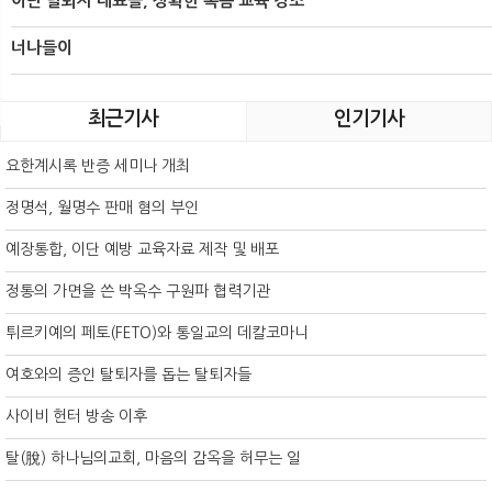
이단 탈퇴자 대표들, 정확한 복음 교육 강조
너나들이
최근기사
인기기사
요한계시록 반증 세미나 개최
정명석, 월명수 판매 혐의 부인
예장통합, 이단 예방 교육자료 제작 및 배포
정통의 가면을 쓴 박옥수 구원파 협력기관
튀르키예의 페토(FETO)와 통일교의 데칼코마니
여호와의 증인 탈퇴자를 돕는 탈퇴자들
사이비 헌터 방송 이후
탈(脫) 하나님의교회, 마음의 감옥을 허무는 일