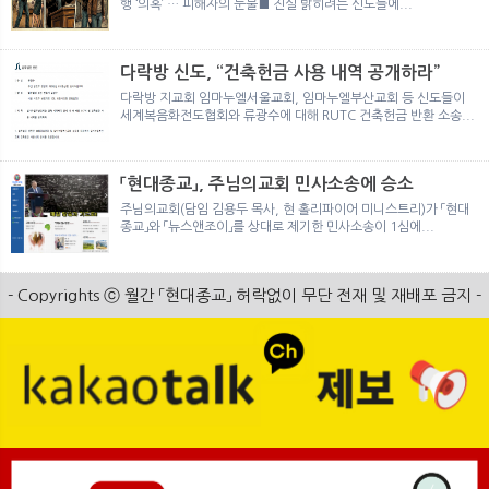
행 ‘의혹’ … 피해자의 눈물■ 진실 밝히려는 신도들에...
다락방 신도, “건축헌금 사용 내역 공개하라”
다락방 지교회 임마누엘서울교회, 임마누엘부산교회 등 신도들이
세계복음화전도협회와 류광수에 대해 RUTC 건축헌금 반환 소송...
「현대종교」, 주님의교회 민사소송에 승소
주님의교회(담임 김용두 목사, 현 홀리파이어 미니스트리)가 「현대
종교」와 「뉴스앤조이」를 상대로 제기한 민사소송이 1심에...
- Copyrights ⓒ 월간 「현대종교」 허락없이 무단 전재 및 재배포 금지 -