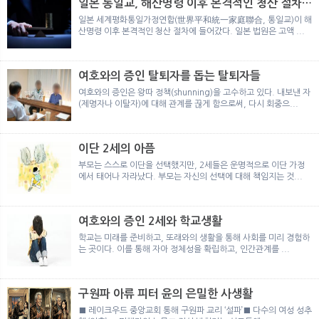
일본 통일교, 해산명령 이후 본격적인 청산 절차
돌입
일본 세계평화통일가정연합(世界平和統一家庭聯合, 통일교)이 해
산명령 이후 본격적인 청산 절차에 들어갔다. 일본 법원은 고액 ...
여호와의 증인 탈퇴자를 돕는 탈퇴자들
여호와의 증인은 왕따 정책(shunning)을 고수하고 있다. 내보낸 자
(제명자나 이탈자)에 대해 관계를 끊게 함으로써, 다시 회중으...
이단 2세의 아픔
부모는 스스로 이단을 선택했지만, 2세들은 운명적으로 이단 가정
에서 태어나 자라났다. 부모는 자신의 선택에 대해 책임지는 것...
여호와의 증인 2세와 학교생활
학교는 미래를 준비하고, 또래와의 생활을 통해 사회를 미리 경험하
는 곳이다. 이를 통해 자아 정체성을 확립하고, 인간관계를 ...
구원파 아류 피터 윤의 은밀한 사생활
■ 레이크우드 중앙교회 통해 구원파 교리 ‘설파’■ 다수의 여성 성추