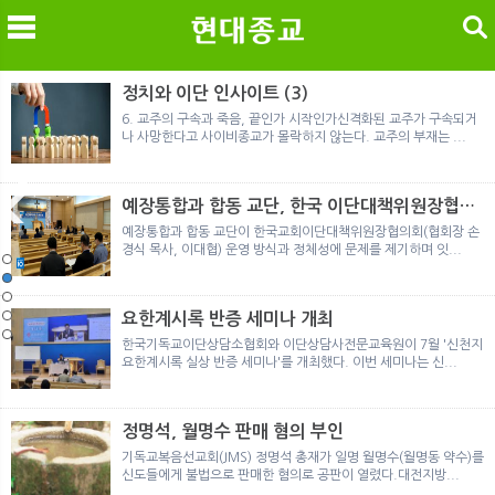
검색
정치와 이단 인사이트 (3)
6. 교주의 구속과 죽음, 끝인가 시작인가신격화된 교주가 구속되거
나 사망한다고 사이비종교가 몰락하지 않는다. 교주의 부재는 ...
메
검
예장통합과 합동 교단, 한국 이단대책위원장협의
회 탈퇴
예장통합과 합동 교단이 한국교회이단대책위원장협의회(협회장 손
경식 목사, 이대협) 운영 방식과 정체성에 문제를 제기하며 잇...
노르웨이 재판이 남긴 흔적
정통의 가면을 쓴 박옥수 구원파 협력기관
일본 통일교, 해산명령 이후 본격적인 청산 절차 돌입
여호와의 증인 2세와 학교생활
「현대종교」, 주님의교회 민사소송에 승소
노르웨이 재판이 남긴 흔적
정통의 가면을 쓴 박옥수 구원파 협력기관
요한계시록 반증 세미나 개최
한국기독교이단상담소협회와 이단상담사전문교육원이 7월 '신천지
요한계시록 실상 반증 세미나'를 개최했다. 이번 세미나는 신...
정명석, 월명수 판매 혐의 부인
기독교복음선교회(JMS) 정명석 총재가 일명 월명수(월명동 약수)를
신도들에게 불법으로 판매한 혐의로 공판이 열렸다.대전지방...