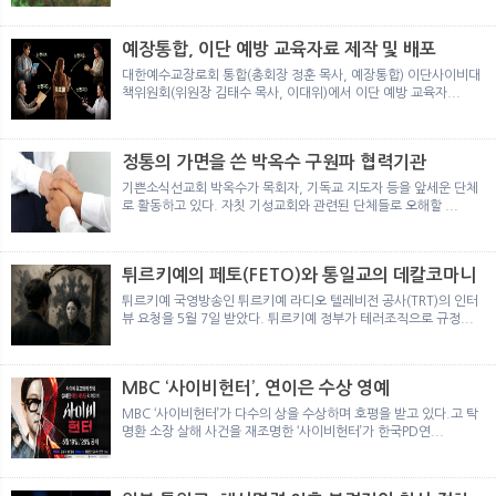
뉴
색
예장통합, 이단 예방 교육자료 제작 및 배포
대한예수교장로회 통합(총회장 정훈 목사, 예장통합) 이단사이비대
책위원회(위원장 김태수 목사, 이대위)에서 이단 예방 교육자...
정통의 가면을 쓴 박옥수 구원파 협력기관
기쁜소식선교회 박옥수가 목회자, 기독교 지도자 등을 앞세운 단체
로 활동하고 있다. 자칫 기성교회와 관련된 단체들로 오해할 ...
튀르키예의 페토(FETO)와 통일교의 데칼코마니
튀르키예 국영방송인 튀르키예 라디오 텔레비전 공사(TRT)의 인터
뷰 요청을 5월 7일 받았다. 튀르키예 정부가 테러조직으로 규정...
MBC ‘사이비헌터’, 연이은 수상 영예
MBC ‘사이비헌터’가 다수의 상을 수상하며 호평을 받고 있다.고 탁
명환 소장 살해 사건을 재조명한 ‘사이비헌터’가 한국PD연...