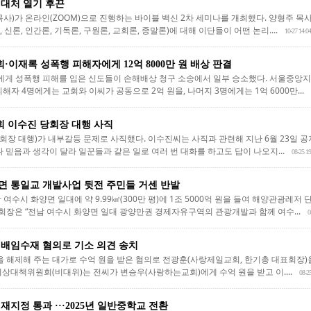
 대처 열기 후끈
사)가 온라인(ZOOM)으로 진행하는 바이블 백신 2차 세미나를 개최했다. 양형주 목사
 신론, 인간론, 기독론, 구원론, 교회론, 종말론)에 대해 이단들이 어떤 논리....
10-27 14:04
이재록 성폭행 피해자에게 12억 8000만 원 배상 판결
 성폭행 피해를 입은 신도들이 손해배상 청구 소송에서 일부 승소했다. 서울중앙지법
해자 4명에게는 교회와 이씨가 공동으로 2억 원을, 나머지 3명에게는 1억 6000만...
 이수진 당회장 대행 사직
장 대행)가 내부갈등 문제로 사직했다. 이수진씨는 사직과 관련해 지난 6월 23일 공
 믿음과 생각이 달라 일꾼들과 같은 일로 여러 번 대화를 하고도 답이 나오지...
08-25 19
면 통일교 개발사업 뒷전 주민들 거센 반발
 여수시 화양면 일대에 약 9.99㎢(300만 평)에 1조 5000억 원을 들여 해양관광레저
 회장은 “전남 여수시 화양면 일대 광양만권 경제자유구역의 관광개발과 함께 여수...
0
 배임수재 혐의로 기소 의견 송치
단을 해제해 주는 대가로 수억 원을 받은 혐의로 전광훈(사랑제일교회, 한기총 대표회장)
상대책위원회(비대위)는 전씨가 변승우(사랑하는교회)에게 수억 원을 받고 이....
08-2
재지정 통과 ···2025년 일반중학교 전환