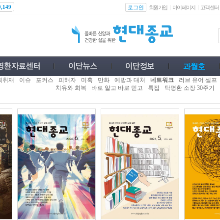
로그인
0,149
회원가입
마이페이지
고객센터
획취재
이슈
포커스
피해자
미혹
만화
예방과 대처
네트워크
러브 유어 셀프
치유와 회복
바로 알고 바로 믿고
특집
탁명환 소장 30주기