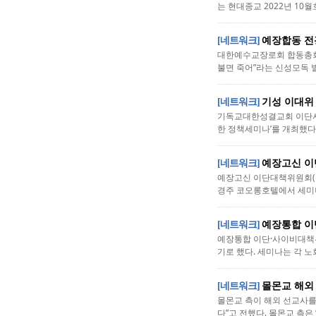
는 현대종교 2022년 10월
[네트워크]
예장합동 전
대한예수교장로회 합동총회(
불면 죽어”라는 신성모독 발
[네트워크]
기성 이대위
기독교대한성결교회 이단사이
한 정책세미나’를 개최했다.
[네트워크]
예장고신 이
예장고신 이단대책위원회(위원
경주 코오롱호텔에서 세미나
[네트워크]
예장통합 이
예장통합 이단·사이비대책위
기로 했다. 세미나는 각 
[네트워크]
몰몬교 해외
몰몬교 측이 해외 선교사를
다”고 전했다. 몰몬교 측은