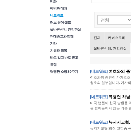
만화
예방과 대처
네트워크
러브 유어 셀프
올바른신앙, 건강한삶
현대종교와 함께
전체
커버스토리
기타
올바른신앙, 건강한삶
치유와 회복
바로 알고 바로 믿고
특집
탁명환 소장 30주기
[네트워크]
여호와의 증
여호와의 증인이 가가호호 방
월호의 일부입니다. 기사의 전
[네트워크]
유병언 차남
미국 법원이 한국 송환을 
을 받아들이지 않은 기존 판
[네트워크]
뉴저지교협,
뉴저지교협(회장 고한승 목