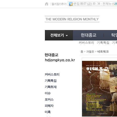
편집 08.07 (금) 10 : 34
전체뉴스
2
즐겨찾기추가
커버스토리
기획특집
기
홈
>
과월호
>
네트워크
과월호
커버스토리
기획특집
기획취재
이슈
포커스
피해자
미혹