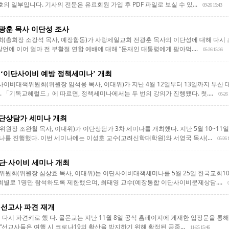
호의 일부입니다. 기사의 전문은 유료회원 가입 후 PDF 파일로 보실 수 있...
09-26 15:43
광훈 목사 이단성 조사
총회장 소강석 목사, 예장합동)가 사랑제일교회 전광훈 목사의 이단성에 대해 다시 조
언에 이어 얼마 전 부활절 연합 예배에 대해 “문재인 대통령에게 팔아먹....
05-26 15:36
 ‘이단사이비 예방 정책세미나’ 개최
비대책위원회(위원장 임석웅 목사, 이대위)가 지난 4월 12일부터 13일까지 부산 
 「기독교헤럴드」에 따르면, 정책세미나에서는 두 번의 강의가 진행됐다. 첫....
05-26 
단상담가 세미나 개최
장 조완철 목사, 이대위)가 이단상담가 3차 세미나를 개최했다. 지난 5월 10~11일
를 진행했다. 이번 세미나에는 이성호 교수(고려신학대학원)와 서영국 목사(...
05-26 
단·사이비 세미나 개최
원회(위원장 심상효 목사, 이대위)는 이단사이비대책세미나를 5월 25일 한국교회1
노회별로 1명만 참석하도록 제한했으며, 최태영 교수(예장통합 이단사이비문제상담....
 선교사 파견 재개
 다시 파견키로 했 다. 몰몬교는 지난 11월 8일 공식 홈페이지에 게재한 입장문을 통
 “선교사들은 여행 시 코로나19의 확산을 방지하기 위해 확정된 공중...
11-25 15:46