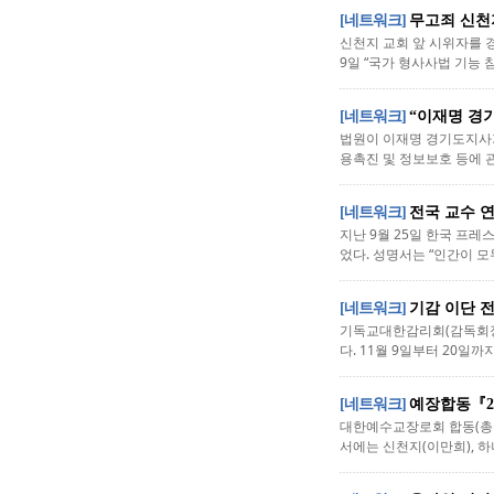
[네트워크]
무고죄 신천
신천지 교회 앞 시위자를 
9일 “국가 형사사법 기능
[네트워크]
“이재명 경
법원이 이재명 경기도지사가
용촉진 및 정보보호 등에 관
[네트워크]
전국 교수 
지난 9월 25일 한국 프
었다. 성명서는 “인간이 모
[네트워크]
기감 이단 
기독교대한감리회(감독회장 
다. 11월 9일부터 20일
[네트워크]
예장합동『2
대한예수교장로회 합동(총회
서에는 신천지(이만희), 하