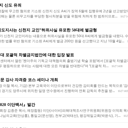
지 신도 유죄
경찰에 무고한 혐의로 기소된 신천지 신도 A씨가 징역 6월에 집행유예 2년을 선고받았다
 침해는 물론 피무고자를 부당한 형사처분을 받을 위험에 처하게 한 범죄이므로...
10-27 1
기도지사는 신천지 교인”허위사실 유포한 50대에 벌금형
 신천지 교인이라는 내용으로 허위사실을 유포한 50대 A씨에게 벌금형을 내렸다. 
한 법률 위반 혐의로 기소된 A씨에게 벌금 200만 원을 선고했다고 지난 10월 4일...
연대 포괄적 차별금지법안에 대한 입장 발표
레스센터에서 열린 ‘젠더주의 기독교 대책협의회 출범기념 학술 포럼’에서 [포괄적 차별
두 평등하므로 우리는 사람에 대한 모든 차별을 반대한다”며 “(포괄적 차...
10-27 14:08
전문 강사 자격증 코스 세미나 개최
이철 목사, 기감) 본부 교육국이 이단으로부터 건강한 감리회를 만드는 목적으로 ‘감
까지 경기도 양주시에 위치한 일영 연수원에서 진행하며 연회 감독의 추천을 받...
10-27 14:0
020 이단백서』발간
장 김종준 목사, 예장합동) 이단(사이비)피해대책조사연구위원회(위원장 이억희 목사,
나님의교회(안상홍), 통일교(문선명), 천부교(박태선), 평강제일교회(박윤식), 기...
10-2