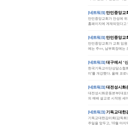
[네트워크]
만민중앙교회
만민중앙교회가 안성에 위치
홈페이지에 게재되었다고 밝
[네트워크]
만민중앙교회
만민중앙교회가 교회 임원 
에는 주○○, 남부회장에는 조○
[네트워크]
대구에서 ‘
한국기독교이단상담소협회(협
미’를 개강했다. 올해 코로
[네트워크]
대전성시화운
대전성시화운동본부(대표회장
의 예배 설교로 시작된 세
[네트워크]
기독교대한감
기독교대한감리회(감독회장 
주일을 앞두고, 10월 마지