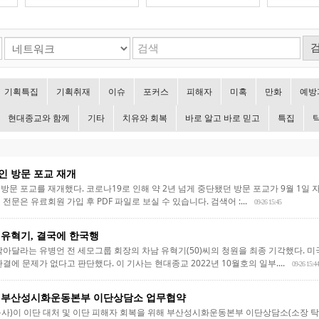
기획특집
기획취재
이슈
포커스
피해자
미혹
만화
예방
현대종교와 함께
기타
치유와 회복
바로 알고 바로 믿고
특집
인 방문 포교 재개
문 포교를 재개했다. 코로나19로 인해 약 2년 넘게 중단됐던 방문 포교가 9월 1일 자로
문은 유료회원 가입 후 PDF 파일로 보실 수 있습니다. 검색어 :...
09-26 15:45
 유혁기, 결국에 한국행
막아달라는 유병언 전 세모그룹 회장의 차남 유혁기(50)씨의 청원을 최종 기각했다. 
결에 문제가 없다고 판단했다. 이 기사는 현대종교 2022년 10월호의 일부....
09-26 15:44
 부산성시화운동본부 이단상담소 업무협약
사)이 이단 대처 및 이단 피해자 회복을 위해 부산성시화운동본부 이단상담소(소장 탁지