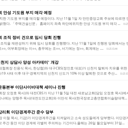
 안성 기도원 부지 매각 예정
한 기도원 부지를 매각할 예정이다. 지난 11월 1일 자 만민중앙교회 주보에 따르면
혔다. 「주택건설신문」 홈페이지 좌측 하단에위치한 안성 기도원 부지 매각 ...
11-2
 조직 정비 건으로 임시 당회 진행
조직을 재편성하기 위해 임시 당회를 진행했다. 지난 11월 1일에 진행된 당회에서는
○, 여부회장에는 이○○, 총무에는 조○○, 서기에는 정○○, 회계에는 ....
11-25 15:44
신천지 상담사 양성 아카데미’ 개강
회장 진용식 목사, 한상협)와 대구CBS(정인효 대표)가 신천지 탈퇴자 치유를 위한
나19 사태 이후 대구·경북지역의 신천지 신도가 10% 이상 탈퇴한 것으로 추산...
11-25 15
동본부 이단사이비대책 세미나 진행
 오정호 목사)와 대전CBS가 지난 11월 5일 대전 새로남교회(담임 오정호 목사)
미나에는 양형주 목사(대전도안교회)와 이만석 목사(한국장로교총연합회이슬람대책...
리회 이단경계주간 준수 당부
이철 목사, 기감)가 이단경계주간을 지켜달라고 소속 성도들에게 당부했다. 이단경계
막 주간 동안 이단 경계에 각별히 주의하는 기간이다.올해는 26일 월요일부터 31일...