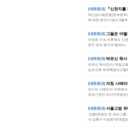
[네트워크]
『신천지를 
부산성시화운동(본부본부장
에 대한 문의가 많아 3월
[네트워크]
그들은 어떻
이만희 구속 이후에도 신천
천지 세뇌 방식과 탈세뇌』
[네트워크]
박유신 목사
박유신 목사(안산 제일교회
님의교회 세계복음선교협회)
[네트워크]
자칭 시베리아
러시아 시베리아 지역에서 
정보기관인 러시아연방보안국(
[네트워크]
서울고법 유
고(故)유병언 전 세모그룹 
사 김환수·이승한·천대엽)는