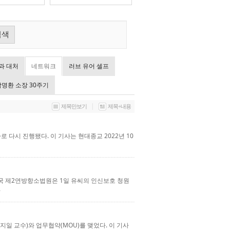
검색
과 대처
네트워크
러브 유어 셀프
탁명환 소장 30주기
|
제목만보기
제목+내용
 다시 진행됐다. 이 기사는 현대종교 2022년 10
미국 제2연방항소법원은 1일 유씨의 인신보호 청원
일 교수)와 업무협약(MOU)를 맺었다. 이 기사