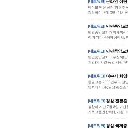
[네트워크]
온라인 이단
바이블 백신 센터(양형주 목
강의하며, 7대 교리(계시론,
[네트워크]
만민중앙교회·
만민중앙교회와 이재록씨에게
이 제기한 손해배상에서, 피
[네트워크]
만민중앙교회
만민중앙교회 이수진씨(당회
기간)의 시간 동안 사람마다
[네트워크]
여수시 화양
통일교는 2003년부터 전남
명회에서 (주)일상 황선조
[네트워크]
경찰 전광훈
경찰이 지난 7월 8일 이
기독교총연합회(한기총) 비
[네트워크]
청심 국제중 