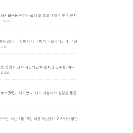
성시화운동본부는 올해 초 코로나19 이후 신천지
11-25 15:41
 담임)의 『신천지 세뇌 방식과 탈세뇌』다. 『신
 15:40
활동 중인 이단 하나님의교회(총회장 김주철, 하나
-25 15:39
프(59)가 체포됐다. 체포 과정에서 경찰은 물론,
르면, 지난 9월 13일 서울고법민사12-2부(부장판