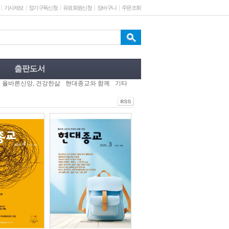
기사제보
정기구독신청
유료회원신청
장바구니
주문조회
올바른신앙, 건강한삶
현대종교와 함께
기타