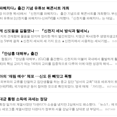
파헤치다』출간 기념 유튜브 북콘서트 개최
 이규현 목사)에서 『신천지를 파헤치다』 출간 기념으로 북콘서트를 개최했다. 부산
부터 유튜브 [신천지를 파헤치다-신파TV]를 시작했다.『신천지를 파헤치다』는 대담...
게 신도들을 길들였나 ··· 『신천지 세뇌 방식과 탈세뇌』
지의 건재함에 물음을 던지며 정리한 책이 발간되었다. 지영근 목사(청주 생명의샘교회
는 5부에 걸쳐 ▲신천지 세뇌의 세 가지 요소 ▲신천지에서 사용하는 세뇌기법...
11-25
 『안상홍 대해부』출간
 협동)가 『안상홍 대해부』(CLC)를 출간했다. 신천지와 더불어 국내에서 활발하게 
의 핵심 교리가 되는 14개의 교리를 집중적으로 다루며 이에 대한 성경적 해석....
11
의 ‘재림 예수’ 체포 ···신도 돈 빼앗고 폭행
외부와의 교류를 단절하고 집단생활을 하는 종교 집단 “성서의 교회” 대표 세르게이 토로
FSB), 국가방위군 등이 참여한 것으로 확인되었다. 영국 매체 「가디언...
10-27 14:11
대균 횡령 소득에 과세는 정당
회장 일가의 계열사였던 ‘다판다’가 소송을 냈지만 2심에서도 패소했다. 「뉴스1」에 따
 세모그룹 계열사였던 다판다가 정부와 서울 강남구를 상대로 낸 부당이....
10-27 14:10