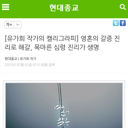
검색
[유가희 작가의 캘리그라피] 영혼의 갈증 진
리로 해갈, 목마른 심령 진리가 생명
메
검
현대종교 | 유가희 작가
2025년 07월 01일 07시 00분 입력