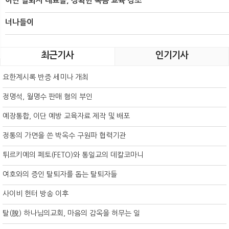
이단 탈퇴자 대표들, 정확한 복음 교육 강조
너나들이
최근기사
인기기사
요한계시록 반증 세미나 개최
정명석, 월명수 판매 혐의 부인
예장통합, 이단 예방 교육자료 제작 및 배포
정통의 가면을 쓴 박옥수 구원파 협력기관
튀르키예의 페토(FETO)와 통일교의 데칼코마니
여호와의 증인 탈퇴자를 돕는 탈퇴자들
사이비 헌터 방송 이후
탈(脫) 하나님의교회, 마음의 감옥을 허무는 일