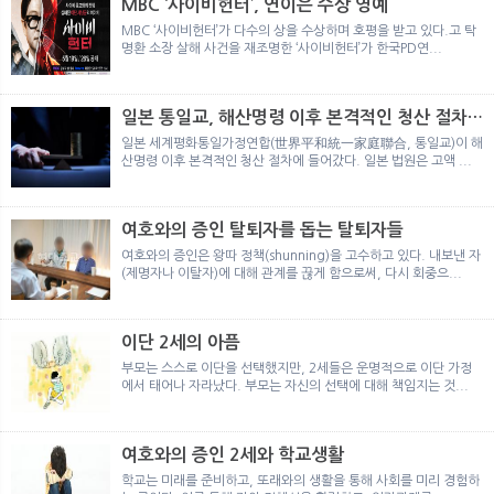
MBC ‘사이비헌터’, 연이은 수상 영예
MBC ‘사이비헌터’가 다수의 상을 수상하며 호평을 받고 있다.고 탁
명환 소장 살해 사건을 재조명한 ‘사이비헌터’가 한국PD연...
일본 통일교, 해산명령 이후 본격적인 청산 절차
돌입
일본 세계평화통일가정연합(世界平和統一家庭聯合, 통일교)이 해
산명령 이후 본격적인 청산 절차에 들어갔다. 일본 법원은 고액 ...
여호와의 증인 탈퇴자를 돕는 탈퇴자들
여호와의 증인은 왕따 정책(shunning)을 고수하고 있다. 내보낸 자
(제명자나 이탈자)에 대해 관계를 끊게 함으로써, 다시 회중으...
이단 2세의 아픔
부모는 스스로 이단을 선택했지만, 2세들은 운명적으로 이단 가정
에서 태어나 자라났다. 부모는 자신의 선택에 대해 책임지는 것...
여호와의 증인 2세와 학교생활
학교는 미래를 준비하고, 또래와의 생활을 통해 사회를 미리 경험하