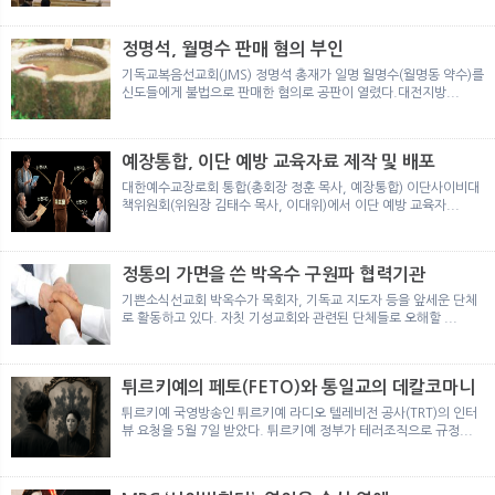
뉴
색
정명석, 월명수 판매 혐의 부인
기독교복음선교회(JMS) 정명석 총재가 일명 월명수(월명동 약수)를
신도들에게 불법으로 판매한 혐의로 공판이 열렸다.대전지방...
예장통합, 이단 예방 교육자료 제작 및 배포
대한예수교장로회 통합(총회장 정훈 목사, 예장통합) 이단사이비대
책위원회(위원장 김태수 목사, 이대위)에서 이단 예방 교육자...
정통의 가면을 쓴 박옥수 구원파 협력기관
기쁜소식선교회 박옥수가 목회자, 기독교 지도자 등을 앞세운 단체
로 활동하고 있다. 자칫 기성교회와 관련된 단체들로 오해할 ...
튀르키예의 페토(FETO)와 통일교의 데칼코마니
튀르키예 국영방송인 튀르키예 라디오 텔레비전 공사(TRT)의 인터
뷰 요청을 5월 7일 받았다. 튀르키예 정부가 테러조직으로 규정...