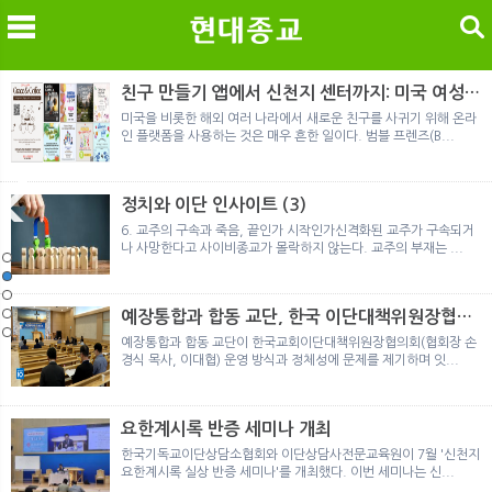
검색
친구 만들기 앱에서 신천지 센터까지: 미국 여성이
경험한 9개월 포섭의 전 과정
미국을 비롯한 해외 여러 나라에서 새로운 친구를 사귀기 위해 온라
인 플랫폼을 사용하는 것은 매우 흔한 일이다. 범블 프렌즈(B...
메
검
정치와 이단 인사이트 (3)
6. 교주의 구속과 죽음, 끝인가 시작인가신격화된 교주가 구속되거
나 사망한다고 사이비종교가 몰락하지 않는다. 교주의 부재는 ...
노르웨이 재판이 남긴 흔적
정통의 가면을 쓴 박옥수 구원파 협력기관
일본 통일교, 해산명령 이후 본격적인 청산 절차 돌입
여호와의 증인 2세와 학교생활
「현대종교」, 주님의교회 민사소송에 승소
노르웨이 재판이 남긴 흔적
정통의 가면을 쓴 박옥수 구원파 협력기관
예장통합과 합동 교단, 한국 이단대책위원장협의
회 탈퇴
예장통합과 합동 교단이 한국교회이단대책위원장협의회(협회장 손
경식 목사, 이대협) 운영 방식과 정체성에 문제를 제기하며 잇...
요한계시록 반증 세미나 개최
한국기독교이단상담소협회와 이단상담사전문교육원이 7월 '신천지
요한계시록 실상 반증 세미나'를 개최했다. 이번 세미나는 신...