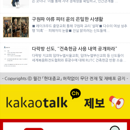
는 곳이다. 이를 통해 자아 정체성을 확립하고, 인간관계를 ...
구원파 아류 피터 윤의 은밀한 사생활
■ 레이크우드 중앙교회 통해 구원파 교리 ‘설파’■ 다수의 여성 성추
행 ‘의혹’ … 피해자의 눈물■ 진실 밝히려는 신도들에...
다락방 신도, “건축헌금 사용 내역 공개하라”
다락방 지교회 임마누엘서울교회, 임마누엘부산교회 등 신도들이
세계복음화전도협회와 류광수에 대해 RUTC 건축헌금 반환 소송...
- Copyrights ⓒ 월간 「현대종교」 허락없이 무단 전재 및 재배포 금지 -