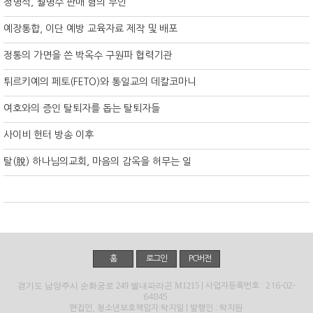
정명석, 월명수 판매 혐의 부인
예장통합, 이단 예방 교육자료 제작 및 배포
정통의 가면을 쓴 박옥수 구원파 협력기관
튀르키예의 페토(FETO)와 통일교의 데칼코마니
여호와의 증인 탈퇴자를 돕는 탈퇴자들
사이비 헌터 방송 이후
탈(脫) 하나님의교회, 마음의 감옥을 허무는 일
홈
로그인
PC버전
경기도 남양주시 순화궁로 249 별내파라곤 M1215
| 사업자등록번호 : 216-02-
64845
편집인, 청소년보호책임자:탁지일 | 발행인 : 탁지원