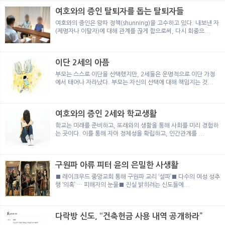
여호와의 증인 탈퇴자를 돕는 탈퇴자들
여호와의 증인은 왕따 정책(shunning)을 고수하고 있다. 내보낸 자
(제명자나 이탈자)에 대해 관계를 끊게 함으로써, 다시 회중으...
이단 2세의 아픔
부모는 스스로 이단을 선택했지만, 2세들은 운명적으로 이단 가정
에서 태어나 자라났다. 부모는 자신의 선택에 대해 책임지는 것...
여호와의 증인 2세와 학교생활
학교는 미래를 준비하고, 또래와의 생활을 통해 사회를 미리 경험하
는 곳이다. 이를 통해 자아 정체성을 확립하고, 인간관계를 ...
구원파 아류 피터 윤의 은밀한 사생활
■ 레이크우드 중앙교회 통해 구원파 교리 ‘설파’■ 다수의 여성 성추
행 ‘의혹’ … 피해자의 눈물■ 진실 밝히려는 신도들에...
다락방 신도, “건축헌금 사용 내역 공개하라”