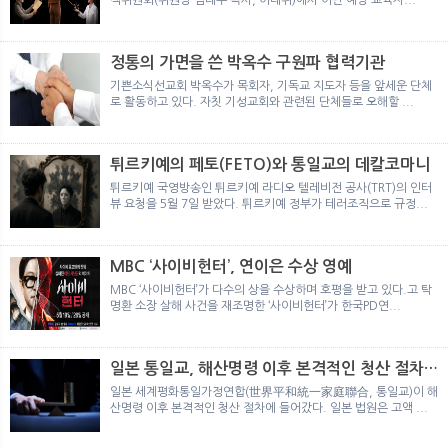
정통의 가면을 쓴 박옥수 구원파 협력기관
기쁜소식선교회 박옥수가 목회자, 기독교 지도자 등을 앞세운 단체
로 활동하고 있다. 자칫 기성교회와 관련된 단체들로 오해할 ...
튀르키예의 페토(FETO)와 통일교의 데칼코마니
튀르키예 국영방송인 튀르키예 라디오 텔레비전 공사(TRT)의 인터
뷰 요청을 5월 7일 받았다. 튀르키예 정부가 테러조직으로 규정...
MBC ‘사이비헌터’, 연이은 수상 영예
MBC ‘사이비헌터’가 다수의 상을 수상하며 호평을 받고 있다.고 탁
명환 소장 살해 사건을 재조명한 ‘사이비헌터’가 한국PD연...
일본 통일교, 해산명령 이후 본격적인 청산 절차
돌입
일본 세계평화통일가정연합(世界平和統一家庭聯合, 통일교)이 해
산명령 이후 본격적인 청산 절차에 들어갔다. 일본 법원은 고액 ...