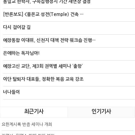
통일교 한학자, 구속집행정지 기간 재연장 결정
[반론보도] <몰몬교 성전(Temple) 건축 ···
다시 걸어갈 길
예장통합 이대위, 신천지 대책 전략 워크숍 진행···
은애하는 독자님아!
예장고신 교단, 제3회 권역별 세미나 ‘출항’
이단 탈퇴자 대표들, 정확한 복음 교육 강조
너나들이
최근기사
인기기사
요한계시록 반증 세미나 개최