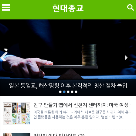
검색
메
검
일본 통일교, 해산명령 이후 본격적인 청산 절차 돌입
친구 만들기 앱에서 신천지 센터까지: 미국 여성이
경험한 9개월 포섭의 전 과정
미국을 비롯한 해외 여러 나라에서 새로운 친구를 사귀기 위해 온라
인 플랫폼을 사용하는 것은 매우 흔한 일이다. 범블 프렌즈(B...