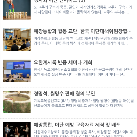
정치와 이단 인사이트 (3)
뉴
색
6. 교주의 구속과 죽음, 끝인가 시작인가신격화된 교주가 구속되거
나 사망한다고 사이비종교가 몰락하지 않는다. 교주의 부재는 ...
예장통합과 합동 교단, 한국 이단대책위원장협의
회 탈퇴
예장통합과 합동 교단이 한국교회이단대책위원장협의회(협회장 손
경식 목사, 이대협) 운영 방식과 정체성에 문제를 제기하며 잇...
요한계시록 반증 세미나 개최
한국기독교이단상담소협회와 이단상담사전문교육원이 7월 '신천지
요한계시록 실상 반증 세미나'를 개최했다. 이번 세미나는 신...
정명석, 월명수 판매 혐의 부인
기독교복음선교회(JMS) 정명석 총재가 일명 월명수(월명동 약수)를
신도들에게 불법으로 판매한 혐의로 공판이 열렸다.대전지방...
예장통합, 이단 예방 교육자료 제작 및 배포
대한예수교장로회 통합(총회장 정훈 목사, 예장통합) 이단사이비대
책위원회(위원장 김태수 목사, 이대위)에서 이단 예방 교육자...