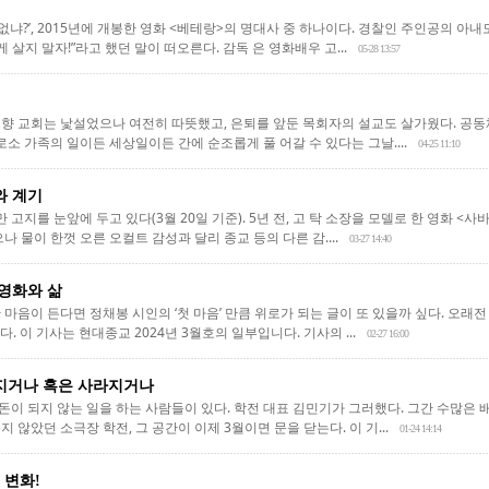
 없냐?’, 2015년에 개봉한 영화 <베테랑>의 명대사 중 하나이다. 경찰인 주인공의 
 살지 말자!”라고 했던 말이 떠오른다. 감독 은 영화배우 고...
05-28 13:57
향 교회는 낯설었으나 여전히 따뜻했고, 은퇴를 앞둔 목회자의 설교도 살가웠다. 공동
로소 가족의 일이든 세상일이든 간에 순조롭게 풀 어갈 수 있다는 그날....
04-25 11:10
와 계기
만 고지를 눈앞에 두고 있다(3월 20일 기준). 5년 전, 고 탁 소장을 모델로 한 영화 
나 물이 한껏 오른 오컬트 감성과 달리 종교 등의 다른 감....
03-27 14:40
4 영화와 삶
마음이 든다면 정채봉 시인의 ‘첫 마음’ 만큼 위로가 되는 글이 또 있을까 싶다. 오래전
. 이 기사는 현대종교 2024년 3월호의 일부입니다. 기사의 ...
02-27 16:00
지거나 혹은 사라지거나
 돈이 되지 않는 일을 하는 사람들이 있다. 학전 대표 김민기가 그러했다. 그간 수많은 
 않았던 소극장 학전, 그 공간이 이제 3월이면 문을 닫는다. 이 기...
01-24 14:14
 변화!