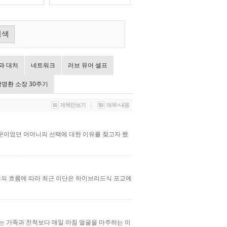
검색
과 대처
네트워크
러브 유어 셀프
탁명환 소장 30주기
|
제목만보기
제목+내용
질문이었던 어머니의 선택에 대한 이유를 찾고자 했
대의 흐름에 따라 최근 이단은 하이브리드식 포교에
나는 가족과 친척보다 매일 아침 얼굴을 마주하는 이