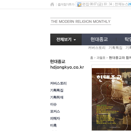
편집 08.07 (금) 10 : 34
전체뉴스
2
즐겨찾기추가
커버스토리
기획특집
기
홈
>
과월호
>
현대종교와 함
과월호
커버스토리
기획특집
기획취재
이슈
포커스
피해자
미혹