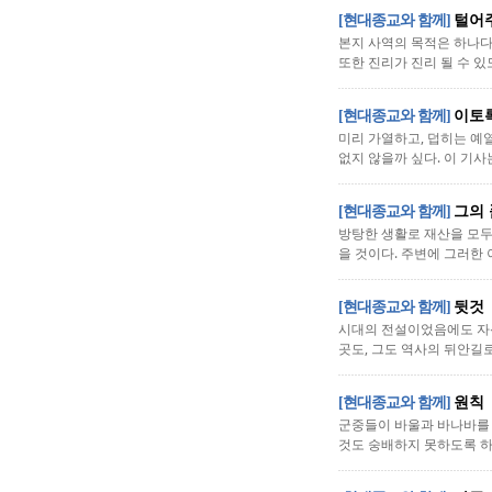
[현대종교와 함께]
털어
본지 사역의 목적은 하나다
또한 진리가 진리 될 수 있
[현대종교와 함께]
이토
미리 가열하고, 덥히는 예
없지 않을까 싶다. 이 기사
[현대종교와 함께]
그의
방탕한 생활로 재산을 모두
을 것이다. 주변에 그러한 
[현대종교와 함께]
뒷것
시대의 전설이었음에도 자신
곳도, 그도 역사의 뒤안길로
[현대종교와 함께]
원칙
군중들이 바울과 바나바를 
것도 숭배하지 못하도록 하