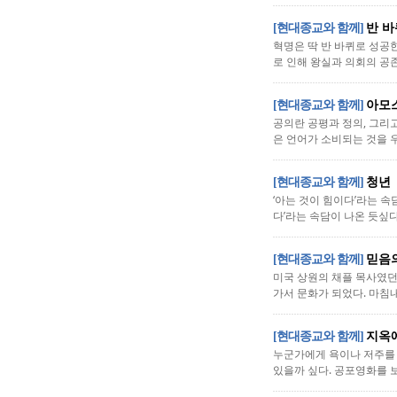
[현대종교와 함께]
반 바
혁명은 딱 반 바퀴로 성공
로 인해 왕실과 의회의 공
[현대종교와 함께]
아모
공의란 공평과 정의, 그리
은 언어가 소비되는 것을 우
[현대종교와 함께]
청년
‘아는 것이 힘이다’라는 속
다’라는 속담이 나온 듯싶다
[현대종교와 함께]
믿음
미국 상원의 채플 목사였던
가서 문화가 되었다. 마침내
[현대종교와 함께]
지옥에
누군가에게 욕이나 저주를 
있을까 싶다. 공포영화를 보