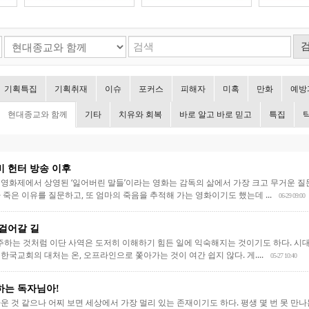
기획특집
기획취재
이슈
포커스
피해자
미혹
만화
예방
현대종교와 함께
기타
치유와 회복
바로 알고 바로 믿고
특집
 헌터 방송 이후
국제영화제에서 상영된 ‘잃어버린 말들’이라는 영화는 감독의 삶에서 가장 크고 무거운 
죽은 이유를 질문하고, 또 엄마의 죽음을 추적해 가는 영화이기도 했는데 ...
06-29 09:00
걸어갈 길
마주하는 것처럼 이단 사역은 도저히 이해하기 힘든 일에 익숙해지는 것이기도 하다. 시
국교회의 대처는 온, 오프라인으로 쫓아가는 것이 여간 쉽지 않다. 게....
05-27 10:40
하는 독자님아!
운 것 같으나 어찌 보면 세상에서 가장 멀리 있는 존재이기도 하다. 평생 몇 번 못 만