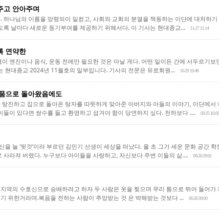
주고 안아주며
. 하나님의 이름을 망령되이 일컫고, 사회와 교회의 분열을 책동하는 이단에 대처하기 
도록 날마다 새로운 동기부여를 제공하기 위해서다. 이 기사는 현대종교...
11-27 11:14
록 연약한
열이 엔진이나 음식, 운동 전에만 필요한 것은 아닐 게다. 어떤 일이든 간에 서두르기보
는 현대종교 2024년 11월호의 일부입니다. 기사의 전문은 유료회원...
10-29 10:48
 품으로 돌아왔음에도
 탕진하고 집으로 돌아온 탕자를 따뜻하게 맞아준 아버지와 아들의 이야기, 이단에서
이들이 있다면 쌍수를 들고 환영하고 섬겨야 함이 당연하지 싶다. 천하보다 ....
09-25 16:00
을 늘 ‘뒷것’이라 부르던 김민기 선생이 세상을 떠났다. 올 초 그가 세운 문화 공간 
 사라져 버렸다. 누구보다 아이들을 사랑하고, 자신보다 주변 이들의 삶....
08-26 09:01
지역의 수호신으로 숭배하려고 하자 두 사람은 옷을 찢으며 무리 틈으로 뛰어 들어가 
기 위한거라며.복음을 전하는 사람이 추앙받는 것 은 박해받는 것보다 ...
06-26 09:00