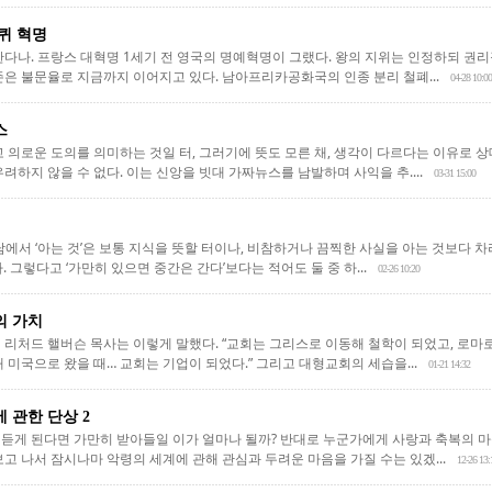
퀴 혁명
한다나. 프랑스 대혁명 1세기 전 영국의 명예혁명이 그랬다. 왕의 지위는 인정하되 권
존은 불문율로 지금까지 이어지고 있다. 남아프리카공화국의 인종 분리 철폐...
04-28 10:00
스
고 의로운 도의를 의미하는 것일 터, 그러기에 뜻도 모른 채, 생각이 다르다는 이유로 
려하지 않을 수 없다. 이는 신앙을 빗대 가짜뉴스를 남발하며 사익을 추....
03-31 15:00
담에서 ‘아는 것’은 보통 지식을 뜻할 터이나, 비참하거나 끔찍한 사실을 아는 것보다 차라
. 그렇다고 ‘가만히 있으면 중간은 간다’보다는 적어도 둘 중 하...
02-26 10:20
의 가치
 리처드 핼버슨 목사는 이렇게 말했다. “교회는 그리스로 이동해 철학이 되었고, 로마
 미국으로 왔을 때… 교회는 기업이 되었다.” 그리고 대형교회의 세습을...
01-21 14:32
 관한 단상 2
듣게 된다면 가만히 받아들일 이가 얼마나 될까? 반대로 누군가에게 사랑과 축복의 마
고 나서 잠시나마 악령의 세계에 관해 관심과 두려운 마음을 가질 수는 있겠...
12-26 13: