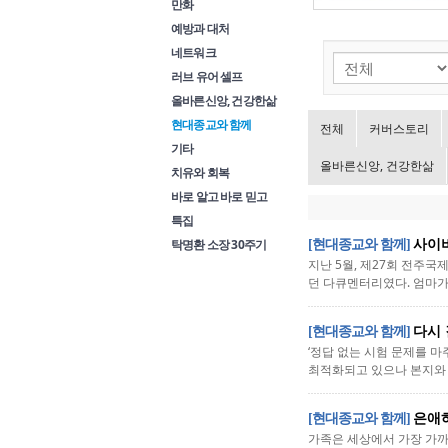
만화
예방과 대처
네트워크
러브 유어 셀프
올바른신앙, 건강한삶
현대종교와 함께
전체
커버스토리
기타
올바른신앙, 건강한삶
치유와 회복
바로 알고 바로 믿고
특집
탁명환 소장 30주기
[현대종교와 함께]
사이비
지난 5월, 제27회 전주
던 다큐멘터리였다. 엄마가 
[현대종교와 함께]
다시 
‘정답 없는 시험 문제를 
최적화되고 있으나 본지와 한
[현대종교와 함께]
은애
가족은 세상에서 가장 가까