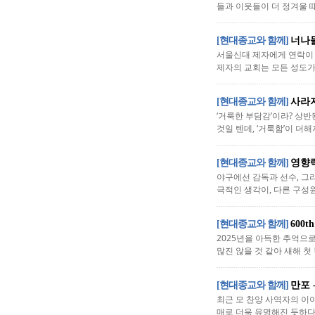
들과 이웃들이 더 정겨울 때가
[현대종교와 함께]
너나
서울신대 제자에게 연락이 왔
제자의 교회는 모든 성도가 
[현대종교와 함께]
사라
‘거룩한 부담감’이라? 상반
것일 텐데, ‘거룩함’이 더
[현대종교와 함께]
영향
야구에선 감독과 선수, 그리
극적인 생각이, 다른 구성원
[현대종교와 함께]
600
2025년을 아득한 추억으
많진 않을 것 같아 새해 첫
[현대종교와 함께]
만포 
최근 모 찬양 사역자의 이
매로 더욱 유명해진 듯하다.