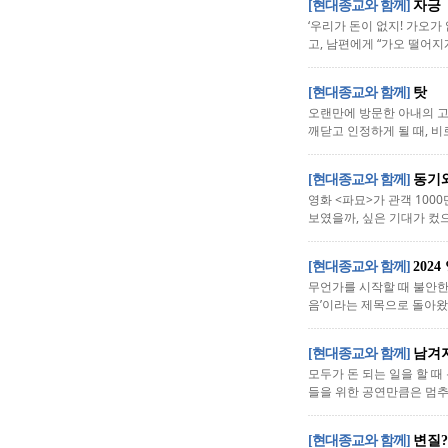
[현대종교와 함께]
자긍
‘우리가 돈이 없지! 가오가
고, 남편에게 “가오 떨어지게
[현대종교와 함께]
탓
오랜만에 방문한 아내의 고
깨닫고 인정하게 될 때, 비
[현대종교와 함께]
동기
영화 <파묘>가 관객 1000
보였을까, 싶은 기대가 컸으
[현대종교와 함께]
202
무언가를 시작할 때 불안한 
음’이라는 제목으로 돌아왔다
[현대종교와 함께]
남겨
모두가 돈 되는 일을 할 때
들을 위한 공연만큼은 멈추지
[현대종교와 함께]
변질?