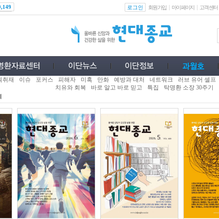
로그인
0,149
회원가입
마이페이지
고객센터
획취재
이슈
포커스
피해자
미혹
만화
예방과 대처
네트워크
러브 유어 셀프
치유와 회복
바로 알고 바로 믿고
특집
탁명환 소장 30주기
께