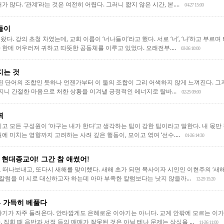
 많다. ‘관계’라는 것은 여전히 어렵다. 그러니 짧지 않은 시간, 본....
04-27 15:00
들이
다. 강의 초청 차였는데, 교회 이름이 ‘너나들이’라고 했다. 서로 ‘너’, ‘나’하고 부
한데 어우러져 귀하고 따뜻한 공동체를 이루고 있었다. 오래전부....
03-26 10:00
지는 것
된 단어의 조합인 듯하나 언젠가부터 이 둘의 조합이 그리 어색하지 않게 느껴진다. 그저
해지니 간절한 마음으로 처한 상황을 이겨낼 긍정적인 에너지로 탈바...
02-25 09:00
력
고 모든 구성원이 ‘야구는 내가 한다’고 생각하는 팀이 강한 팀이라고 말한다. 내 몫만
에 미치는 영향까지 고려하는 사려 깊은 행동이, 모이고 엮여 ‘선수....
01-26 14:30
th 현대종교야! 그간 참 애썼어!
로 떠나보내고, 또다시 새해를 맞이했다. 새해 초가 되면 목사이자 시인인 이현주의 ‘새
 칼럼을 이 시로 대신하고자 하는데 아마 부족한 칼럼보다는 낫지 않을까...
12-29 15:20
- 가득히 베풀다
야기가 자주 들려온다. 안타깝게도 은혜로운 이야기는 아니다. 교계 안팎에 모르는 이가 
 집회 때 음반과 서적 등의 매매가 잘못된 것은 아닐 테나 문제는 상식을 ...
11-26 11:00