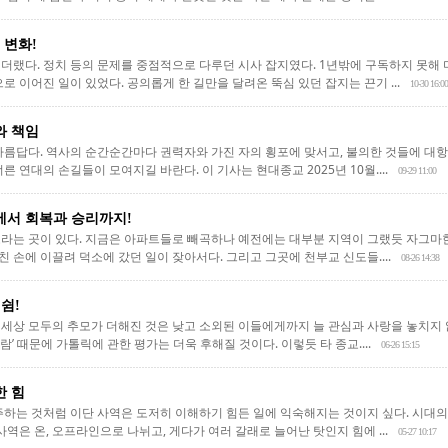
 변화!
더랬다. 정치 등의 문제를 중점적으로 다루던 시사 잡지였다. 1년밖에 구독하지 못해
로 이어진 일이 있었다. 공의롭게 한 길만을 달려온 뚝심 있던 잡지는 끈기 ...
10-30 16:00
와 책임
아름답다. 역사의 순간순간마다 권력자와 가진 자의 횡포에 맞서고, 불의한 것들에 대항
른 연대의 손길들이 모여지길 바란다. 이 기사는 현대종교 2025년 10월....
09-29 11:00
에서 회복과 승리까지!
라는 곳이 있다. 지금은 아파트들로 빼곡하나 예전에는 대부분 지역이 그랬듯 자그마한
선친 손에 이끌려 덕소에 갔던 일이 잦아서다. 그리고 그곳에 천부교 신도들....
08-26 14:38
 쉼!
세상 모두의 추모가 더해진 것은 낮고 소외된 이들에게까지 늘 관심과 사랑을 놓치지 
사람’ 때문에 가톨릭에 관한 평가는 더욱 후해질 것이다. 이렇듯 타 종교....
06-26 15:15
한 힘
주하는 것처럼 이단 사역은 도저히 이해하기 힘든 일에 익숙해지는 것이지 싶다. 시대
사역은 온, 오프라인으로 나뉘고, 게다가 여러 갈래로 늘어난 탓인지 힘에 ...
05-27 10:17