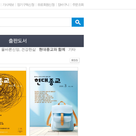
기사제보
정기구독신청
유료회원신청
장바구니
주문조회
올바른신앙, 건강한삶
현대종교와 함께
기타