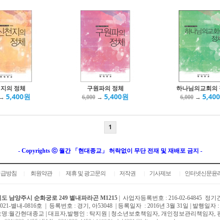
지의 정체
구원파의 정체
하나님의교회의 
5,400원
5,400원
5,40
→
→
→
6,000
6,000
1
- Copyrights ⓒ 월간 「현대종교」 허락없이 무단 전재 및 재배포 금지 -
취급방침
회원약관
제휴 및 광고문의
저작권
기사제보
인터넷신문윤
|
|
|
|
|
도 남양주시 순화궁로 249 별내파라곤 M1215
|
사업자등록번호 : 216-02-64845 정기
2021-별내-0816호 | 등록번호 : 경기, 아53048 | 등록일자 : 2016년 3월 31일 | 발행일자 :
명:월간현대종교 | 대표자,발행인 : 탁지원 | 청소년보호책임자, 개인정보관리책임자, 