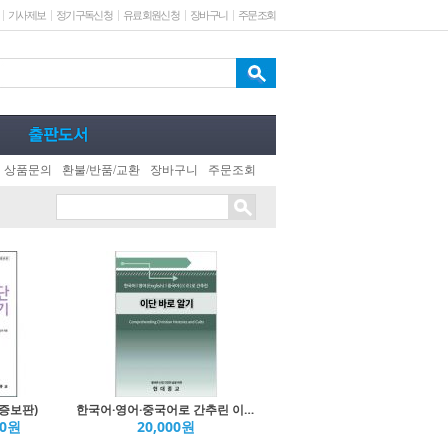
기사제보
정기구독신청
유료회원신청
장바구니
주문조회
상품문의
환불/반품/교환
장바구니
주문조회
증보판)
한국어·영어·중국어로 간추린 이단 바로 알기(USB)
00원
20,000원