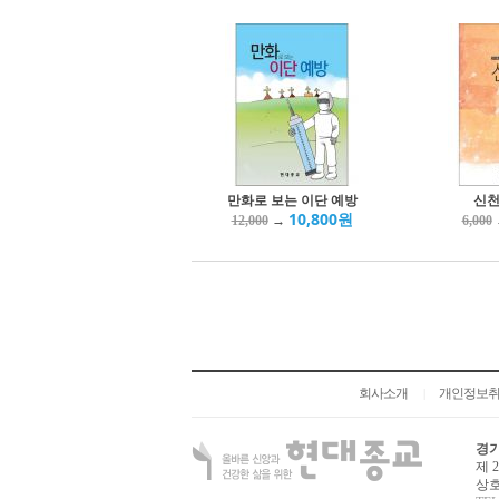
만화로 보는 이단 예방
신천
10,800원
→
12,000
6,000
회사소개
개인정보
|
경기
제 
상호