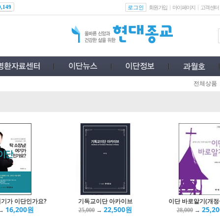
로그인
0,149
회원가입
마이페이지
고객센터
전체상품
여기가 이단인가요?
기독교이단 아카이브
이단 바로알기(개정
16,200원
22,500원
25,2
→
→
→
25,000
28,000