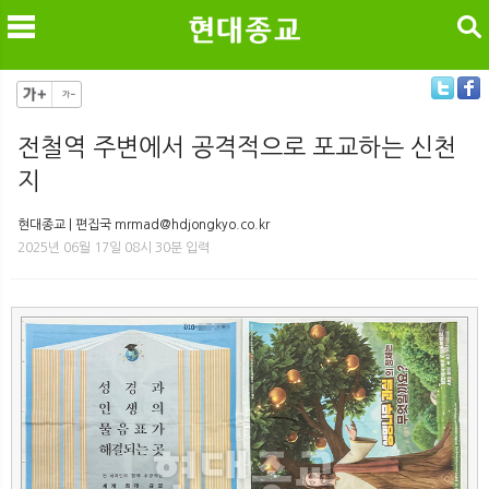
검색
전철역 주변에서 공격적으로 포교하는 신천
지
메
검
현대종교 | 편집국 mrmad@hdjongkyo.co.kr
2025년 06월 17일 08시 30분 입력