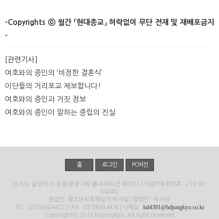
-Copyrights ⓒ 월간 「현대종교」 허락없이 무단 전재 및 재배포금지
-​
[관련기사]
여호와의 증인의 ‘비정한 결혼식’
이단들의 거리포교 제보합니다!
여호와의 증인과 거짓 정보
여호와의 증인이 말하는 중립의 진실
홈
로그인
PC버전
경기도 남양주시 순화궁로 249 별내파라곤 M1215
| 사업자등록번호 : 216-02-
64845
편집인, 청소년보호책임자:탁지일 | 발행인 : 탁지원
830-4455
830-4458
hd4391@hdjongkyo.co.kr
TEL : 031)
| FAX : 031)
| 이메일 :
Copyrightⓒ 2016 hdjongkyo. All right reserved