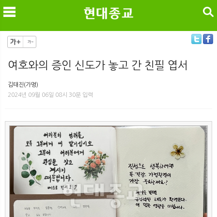
검색
여호와의 증인 신도가 놓고 간 친필 엽서
메
검
김태진(가명)
2024년 09월 06일 08시 30분 입력