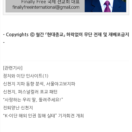
- Copyrights ⓒ 월간 「현대종교」 허락없이 무단 전재 및 재배포금지
-​ ​
[관련기사]
정치와 이단 인사이트(1)
신천지 지파 동향 분석, 서울야고보지파
신천지, 퍼스널컬러 포교 패턴
​“사랑하는 우리 딸, 돌려주세요!”
진퇴양난 신천지
“K-이단 해외 인권 침해 실태” 기자회견 개최