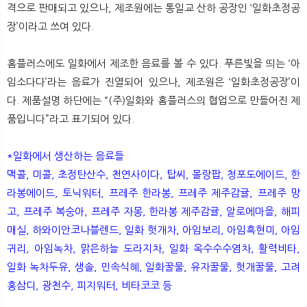
격으로 판매되고 있으나, 제조원에는 통일교 산하 공장인 ‘일화초정공
장’이라고 쓰여 있다.
홈플러스에도 일화에서 제조한 음료를 볼 수 있다. 푸른빛을 띄는 ‘아
임소다다’라는 음료가 진열되어 있으나, 제조원은 ‘일화초정공장’이
다. 제품설명 하단에는 “(주)일화와 홈플러스의 협업으로 만들어진 제
품입니다”라고 표기되어 있다.
*일화에서 생산하는 음료들
맥콜, 미콜, 초정탄산수, 천연사이다, 탑씨, 몰랑팝, 청포도에이드, 한
라봉에이드, 토닉워터, 프레주 한라봉, 프레주 제주감귤, 프레주 망
고, 프레주 복숭아, 프레주 자몽, 한라봉 제주감귤, 알로에마을, 해피
매실, 하와이안코나블렌드, 일화 헛개차, 아임보리, 아임흑현미, 아임
귀리, 아임녹차, 맑은하늘 도라지차, 일화 옥수수수염차, 활력비타,
일화 녹차두유, 생솔, 민속식혜, 일화꿀물, 유자꿀물, 헛개꿀물, 고려
홍삼디, 광천수, 피지워터, 비타코코 등