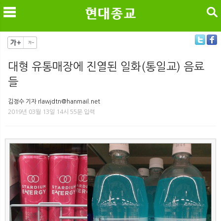
검색
대형 유통매장에 진열된 일화(통일교) 음료
들
메
검
김정수 기자 rlawjdtn@hanmail.net
2019년 03월 13일 14시 55분 입력