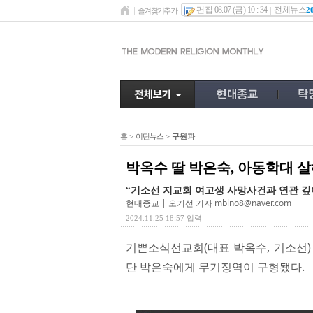
편집 08.07 (금) 10 : 34
전체뉴스
2
즐겨찾기추가
홈
>
이단뉴스
>
구원파
박옥수 딸 박은숙, 아동학대 
“기소선 지교회 여고생 사망사건과 연관 깊
현대종교 | 오기선 기자
mblno8@naver.com
2024.11.25 18:57 입력
기쁜소식선교회(대표 박옥수, 기소선)
단 박은숙에게 무기징역이 구형됐다.