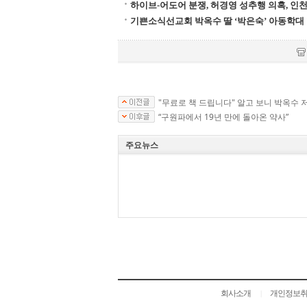
하이브-어도어 분쟁, 허경영 성추행 의혹, 인
기쁜소식선교회 박옥수 딸 ‘박은숙’ 아동학대
"무료로 책 드립니다" 알고 보니 박옥수 
“구원파에서 19년 만에 돌아온 약사”
주요뉴스
회사소개
개인정보
|