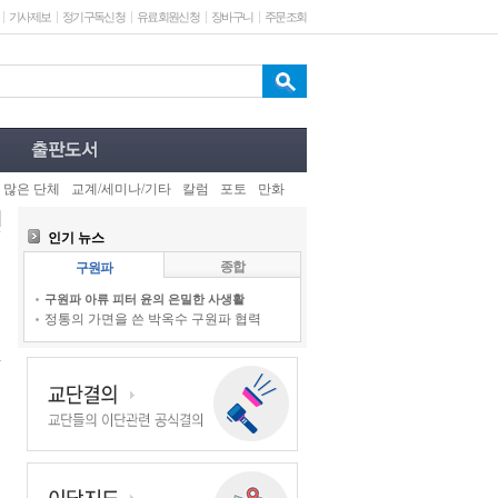
기사제보
정기구독신청
유료회원신청
장바구니
주문조회
 많은 단체
교계/세미나/기타
칼럼
포토
만화
인기 뉴스
종합
구원파
구원파 아류 피터 윤의 은밀한 사생활
정통의 가면을 쓴 박옥수 구원파 협력