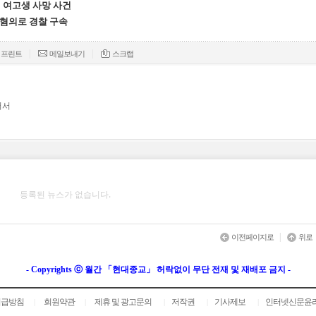
천 여고생 사망 사건
 혐의로 경찰 구속
|
|
프린트
메일보내기
스크랩
저서
등록된 뉴스가 없습니다.
|
이전페이지로
위로
- Copyrights ⓒ 월간 「현대종교」 허락없이 무단 전재 및 재배포 금지 -
취급방침
회원약관
제휴 및 광고문의
저작권
기사제보
인터넷신문윤
|
|
|
|
|