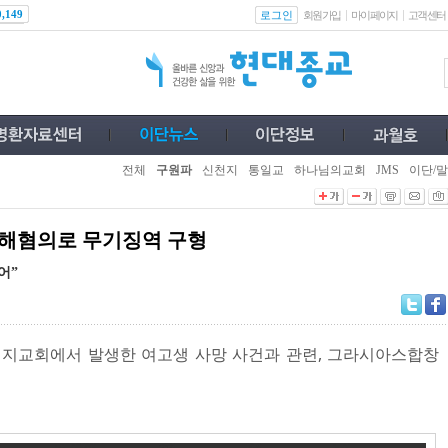
로그인
0,149
회원가입
마이페이지
고객센터
전체
구원파
신천지
통일교
하나님의교회
JMS
이단/말
살해혐의로 무기징역 구형
어”
 지교회에서 발생한 여고생 사망 사건과 관련, 그라시아스합창