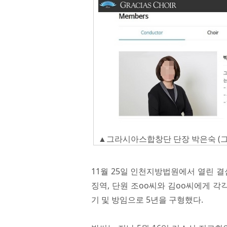
▲그라시아스합창단 단장 박은숙 (
11월 25일 인천지방법원에서 열린 
징역, 단원 조oo씨와 김oo씨에게 각
기 및 방임으로 5년을 구형했다.