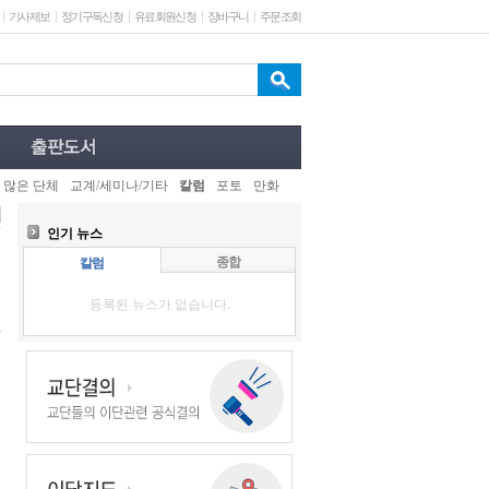
기사제보
정기구독신청
유료회원신청
장바구니
주문조회
 많은 단체
교계/세미나/기타
칼럼
포토
만화
인기 뉴스
종합
칼럼
등록된 뉴스가 없습니다.