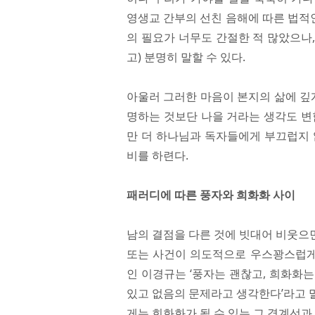
영생교 간부의 선친 음해에 따른 법적인
의 필요가 너무도 간절한 적 많았으나
고) 분명히 말할 수 있다.
아울러 그러한 마음이 본지의 삶에 깊
명하는 것보단 나을 거라는 생각도 변함
만 더 하나님과 독자들에게 부끄럽지 않
비를 하련다.
패러디에 따른 풍자와 희화화 사이
남의 결점을 다른 것에 빗대어 비웃으면
또는 사건이 의도적으로 우스꽝스럽게 
인 이경규는 ‘풍자는 괜찮고, 희화화는
있고 없음의 문제라고 생각한다’라고 
게는 희화화가 될 수 있는 그 경계선과