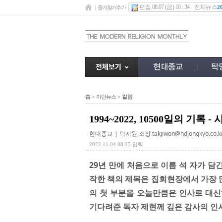
편집 08.07 (금) 10 : 34
전체뉴스
2
즐겨찾기추가
홈
>
이단뉴스
>
칼럼
1994~2022, 10500일의 기록 - 
현대종교 | 탁지원 소장
takjiwon@hdjongkyo.co.k
2022.11.04 08:25 입력
29년 만에 처음으로 이름 석 자가 담
작한 책의 제목은 집회현장에서 가장 많
의 첫 부분을 오늘만큼은 인사로 대신
기다려준 독자 제현께 깊은 감사의 인