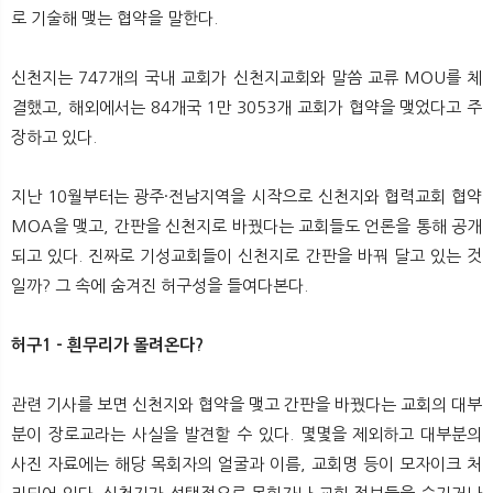
뉴
색
로 기술해 맺는 협약을 말한다.
신천지는 747개의 국내 교회가 신천지교회와 말씀 교류 MOU를 체
결했고, 해외에서는 84개국 1만 3053개 교회가 협약을 맺었다고 주
장하고 있다.
지난 10월부터는 광주·전남지역을 시작으로 신천지와 협력교회 협약
MOA을 맺고, 간판을 신천지로 바꿨다는 교회들도 언론을 통해 공개
되고 있다. 진짜로 기성교회들이 신천지로 간판을 바꿔 달고 있는 것
일까? 그 속에 숨겨진 허구성을 들여다본다.
허구1 - 흰무리가 몰려온다?
관련 기사를 보면 신천지와 협약을 맺고 간판을 바꿨다는 교회의 대부
분이 장로교라는 사실을 발견할 수 있다. 몇몇을 제외하고 대부분의
사진 자료에는 해당 목회자의 얼굴과 이름, 교회명 등이 모자이크 처