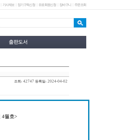
기사제보
정기구독신청
유료회원신청
장바구니
주문조회
42747
2024-04-02
조회:
등록일:
 4월호>