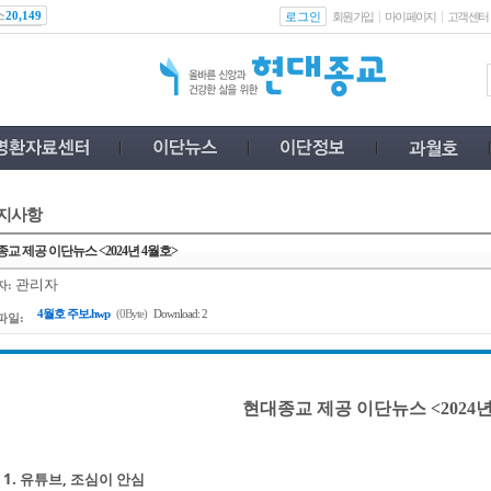
스
로그인
20,149
회원가입
마이페이지
고객센터
지사항
교 제공 이단뉴스 <2024년 4월호>
관리자
자:
4월호 주보.hwp
(0Byte)
Download: 2
파일:
현대종교 제공 이단뉴스 <2024년
1. 유튜브, 조심이 안심