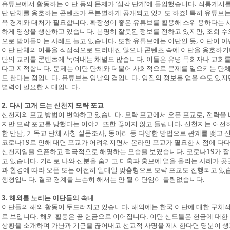
유튜브에서 활동하는 이단 등의 문제가 ‘심각 단계’에 돌입했습니다. 직통계시
단 단체를 옹호하는 콘텐츠가 무분별하게 공개되고 있기도 하죠! 특히 유튜브는 
욱 경계와 대처가 필요합니다. 확장성이 좋은 유튜브를 활용해 소위 용하다는 
하게 영상을 생산하고 있습니다. 분명히 잘못된 정보를 전하고 있지만, 조회 
으로 받아들이는 사례도 늘고 있습니다. 또한 유튜브에는 이단인 듯, 이단이 아
이단 단체의 이름을 직접적으로 드러내진 않으나 콘텐츠 속에 이단을 옹호하거나
단의 교리를 콘텐츠에 녹여내는 채널도 많습니다. 이들은 유명 목회자나 교회
다고 지적합니다. 문제는 이단 단체와 더불어 사회적으로 문제를 일으키는 단
도 한다는 점입니다. 유튜브는 양날의 검입니다. 양질의 정보를 얻을 수도 있지만
별력이 필요한 시대입니다.
2. 다시 고개 드는 신천지 모략 포교
신천지의 포교 방법이 변화하고 있습니다. 모략 포교에서 오픈 포교로, 전략을 
지만 모략 포교를 당했다는 이야기 또한 끊이지 않고 들립니다. 신천지는 여전히
한 만남, 기독교 단체 사칭 설문조사, 동아리 등 다양한 방법으로 관계를 맺고 
코로나19로 인해 대면 포교가 어려워지면서 온라인 포교가 필요한 시점에 다
신천지임을 오픈하고 적극적으로 해명하는 모습을 보였습니다. 코로나19가 잠잠
고 있습니다. 거리로 나와 신분을 숨기고 미혹과 홍보에 열을 올리는 사례가 
과 환경에 따라 오픈 또는 여전히 일대일 맞춤형으로 모략 포교도 진행되고 있
행형입니다. 결코 경계를 느슨히 해서는 안 될 이단임이 틀림없습니다.
3. 해외를 노리는 이단들의 속내
이단들의 해외 활동이 두드러지고 있습니다. 해외에는 한국 이단에 대한 구체적
로 보입니다. 해외 활동은 곧 헌금으로 이어집니다. 이단 신도들은 헌금에 대한
상황을 소개하며 가난과 기근을 끊어내고 선교적 사명을 제시한다면 명분이 생