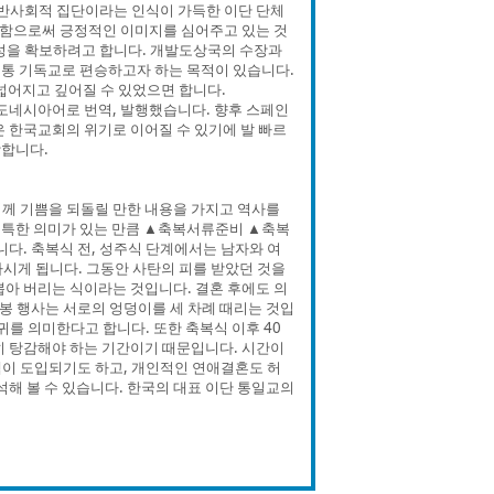
 반사회적 집단이라는 인식이 가득한 이단 단체
홍보함으로써 긍정적인 이미지를 심어주고 있는 것
통성을 확보하려고 합니다. 개발도상국의 수장과
정통 기독교로 편승하고자 하는 목적이 있습니다.
넓어지고 깊어질 수 있었으면 합니다.
도네시아어로 번역, 발행했습니다. 향후 스페인
은 한국교회의 위기로 이어질 수 있기에 발 빠르
망합니다.
님께 기쁨을 되돌릴 만한 내용을 가지고 역사를
독특한 의미가 있는 만큼 ▲축복서류준비 ▲축복
. 축복식 전, 성주식 단계에서는 남자와 여
 마시게 됩니다. 그동안 사탄의 피를 받았던 것을
뽑아 버리는 식이라는 것입니다. 결혼 후에도 의
감봉 행사는 서로의 엉덩이를 세 차례 때리는 것입
귀를 의미한다고 합니다. 또한 축복식 이후 40
히 탕감해야 하는 기간이기 때문입니다. 시간이
이 도입되기도 하고, 개인적인 연애결혼도 허
석해 볼 수 있습니다. 한국의 대표 이단 통일교의