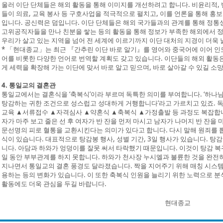
울러 이단 단체들은 해외 활동을 통해 이미지를 개선하려고 합니다. 비윤리적,
들이 의료, 교육 봉사 등 구호사업을 적극적으로 펼치고, 이를 언론을 통해 
입니다. 공신력은 덤입니다. 이단 단체들은 해외 국가들과의 관계를 통해 정
고위공직자들을 만나 친분을 쌓는 등의 활동을 통해 정보가 부족한 해외에서 
우리가 살고 있는 지역을 넘어 전 세계에 이르기까지 이단 대처의 지경이 더욱 
* 「현대종교」는 최근 『간추린 이단 바로 알기』를 영어와 중국어에 이어 인
어를 비롯한 다양한 언어로 번역할 계획도 갖고 있습니다. 이단들의 해외 활동
게 세력을 확장해 가는 이단에 맞서 바로 알고 믿으며, 바로 살아갈 수 있길 소
4. 통일교의 결혼관
통일교에서는 결혼식을 ‘축복식’이라 부르며 독특한 의미를 부여합니다. ‘하나
탕감하는 귀한 조건으로 성스럽고 성대하게 거행합니다’라고 가르치고 있죠. 
교육 ▲서류접수 ▲자격심사 ▲약혼식 ▲축복식 ▲가정출발 등 과정도 복잡합니다
자가 마주 보고 줄은 선 후 여자가 반 잔을 먼저 마시고 남자가 나머지 반 잔을
문선명의 피로 혈통을 교환시킨다는 의미가 있다고 합니다. 다시 말해 원죄를 
식이 있습니다. 대표적으로 탕감봉 행사, 성별 기간, 3일 행사가 있습니다. 탕
니다. 아담과 하와가 엉덩이를 잘못 써서 타락했기 때문입니다. 이것이 탕감 복
일 동안 부부관계를 하지 못합니다. 하와가 천사장 누시엘과 불륜한 것을 완전
지나면서 통일교의 결혼 풍경도 달라졌습니다. 짝을 지어주기 위해 매칭 시스템
용하는 등의 변화가 있습니다. 이 또한 축복식 인원을 늘리기 위한 노력으로 분
활동에도 더욱 관심을 두길 바랍니다.
현대종교