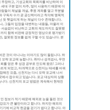
를 주장하고, 기성교회와 목회자를 비난하며 이
세대 구분 없이 자주, 많이 사용하기 때문에 더
사람들이 채널을 개설, 후원 계좌를 열고 무분별
수와 구독자 수가 곧 공신력이라고 착각해 맹목적
닌 듯 헷갈리게 하는 채널이 다수 존재합니다.
, 그들의 입장을 대변하는 내용들, 아울러 이
를 서슴없이 비난하고 교회의 제도까지도 잘못됐
체까지 함께 비판해 긍정적인 영상으로 평가받기
, 잘못된 정보를 쉽게 구할 수도 있습니다. 분
바꾼 것이 아니냐는 이야기도 많이 들립니다. 하
 모략 포교에 능합니다. 취미나 성격검사, 우연
신뢰를 얻은 후 성경 공부로 인도해 왔죠! 그러나
다르게 되었고, 타개책으로 신천지는 태세를 바꿔
해진 요즘, 신천지는 다시 모략 포교에 나서
곳곳에서 접수되고 있습니다. 포교 대상자의 상황
습니다. 신천지의 포교 방법은 계속해서 현재진
인 정보가 적기 때문에 해외로 눈을 돌린 것으
 강요가 큰 불만이라고 합니다. 하지만 해외의
기기에 비교적 헌금을 걷기가 쉽다고 합니다. 아