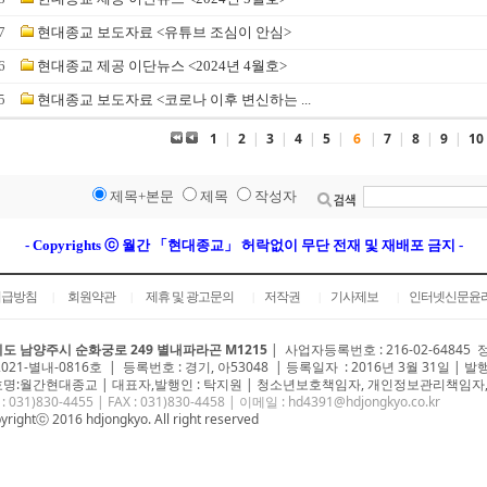
7
현대종교 보도자료 <유튜브 조심이 안심>
6
현대종교 제공 이단뉴스 <2024년 4월호>
5
현대종교 보도자료 <코로나 이후 변신하는 ...
1
|
2
|
3
|
4
|
5
|
6
|
7
|
8
|
9
|
10
제목+본문
제목
작성자
- Copyrights ⓒ 월간 「현대종교」 허락없이 무단 전재 및 재배포 금지 -
취급방침
회원약관
제휴 및 광고문의
저작권
기사제보
인터넷신문윤
|
|
|
|
|
도 남양주시 순화궁로 249 별내파라곤 M1215
|
사업자등록번호 : 216-02-64845
2021-별내-0816호 | 등록번호 : 경기, 아53048 | 등록일자 : 2016년 3월 31일 | 발
명:월간현대종교 | 대표자,발행인 : 탁지원 | 청소년보호책임자, 개인정보관리책임자,
 : 031)
830-4455
| FAX : 031)830-4458 | 이메일 :
hd4391@hdjongkyo.co.kr
yrightⓒ 2016 hdjongkyo. All right reserved