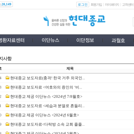
스
로그인
20,149
회원가입
마이페이지
고객센터
지사항
호
제목
4
현대종교 보도자료(충격! 한국 거주 외국인...
3
현대종교 보도자료 <여호와의 증인의 ‘비...
2
현대종교 제공 이단뉴스 <2024년 7/8월호>
1
현대종교 보도자료 <세습과 분열로 흔들리...
0
현대종교 제공 이단뉴스 <2024년 6월호>
9
현대종교 보도자료<다락방 소속 교회 줄줄...
8
현대종교 제공 이단뉴스 <2024년 5월호>