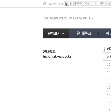
편집 08.05 (수) 15 : 52
전체뉴
즐겨찾기추가
공
undefined
번
16
16
16
16
16
15
15