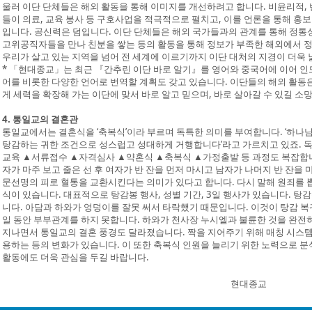
울러 이단 단체들은 해외 활동을 통해 이미지를 개선하려고 합니다. 비윤리적,
들이 의료, 교육 봉사 등 구호사업을 적극적으로 펼치고, 이를 언론을 통해 
입니다. 공신력은 덤입니다. 이단 단체들은 해외 국가들과의 관계를 통해 정
고위공직자들을 만나 친분을 쌓는 등의 활동을 통해 정보가 부족한 해외에서 
우리가 살고 있는 지역을 넘어 전 세계에 이르기까지 이단 대처의 지경이 더욱 
* 「현대종교」는 최근 『간추린 이단 바로 알기』를 영어와 중국어에 이어 인
어를 비롯한 다양한 언어로 번역할 계획도 갖고 있습니다. 이단들의 해외 활동
게 세력을 확장해 가는 이단에 맞서 바로 알고 믿으며, 바로 살아갈 수 있길 소
4. 통일교의 결혼관
통일교에서는 결혼식을 ‘축복식’이라 부르며 독특한 의미를 부여합니다. ‘하나
탕감하는 귀한 조건으로 성스럽고 성대하게 거행합니다’라고 가르치고 있죠. 
교육 ▲서류접수 ▲자격심사 ▲약혼식 ▲축복식 ▲가정출발 등 과정도 복잡합니다
자가 마주 보고 줄은 선 후 여자가 반 잔을 먼저 마시고 남자가 나머지 반 잔을
문선명의 피로 혈통을 교환시킨다는 의미가 있다고 합니다. 다시 말해 원죄를 
식이 있습니다. 대표적으로 탕감봉 행사, 성별 기간, 3일 행사가 있습니다. 탕
니다. 아담과 하와가 엉덩이를 잘못 써서 타락했기 때문입니다. 이것이 탕감 복
일 동안 부부관계를 하지 못합니다. 하와가 천사장 누시엘과 불륜한 것을 완전
지나면서 통일교의 결혼 풍경도 달라졌습니다. 짝을 지어주기 위해 매칭 시스템
용하는 등의 변화가 있습니다. 이 또한 축복식 인원을 늘리기 위한 노력으로 분
활동에도 더욱 관심을 두길 바랍니다.
현대종교