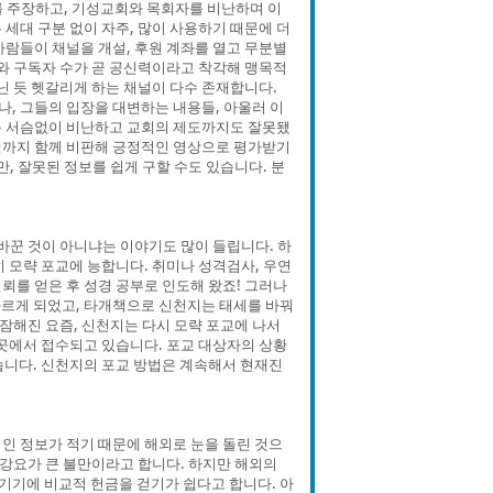
를 주장하고, 기성교회와 목회자를 비난하며 이
세대 구분 없이 자주, 많이 사용하기 때문에 더
사람들이 채널을 개설, 후원 계좌를 열고 무분별
수와 구독자 수가 곧 공신력이라고 착각해 맹목적
닌 듯 헷갈리게 하는 채널이 다수 존재합니다.
, 그들의 입장을 대변하는 내용들, 아울러 이
를 서슴없이 비난하고 교회의 제도까지도 잘못됐
체까지 함께 비판해 긍정적인 영상으로 평가받기
, 잘못된 정보를 쉽게 구할 수도 있습니다. 분
바꾼 것이 아니냐는 이야기도 많이 들립니다. 하
 모략 포교에 능합니다. 취미나 성격검사, 우연
신뢰를 얻은 후 성경 공부로 인도해 왔죠! 그러나
다르게 되었고, 타개책으로 신천지는 태세를 바꿔
해진 요즘, 신천지는 다시 모략 포교에 나서
곳곳에서 접수되고 있습니다. 포교 대상자의 상황
습니다. 신천지의 포교 방법은 계속해서 현재진
인 정보가 적기 때문에 해외로 눈을 돌린 것으
 강요가 큰 불만이라고 합니다. 하지만 해외의
기기에 비교적 헌금을 걷기가 쉽다고 합니다. 아