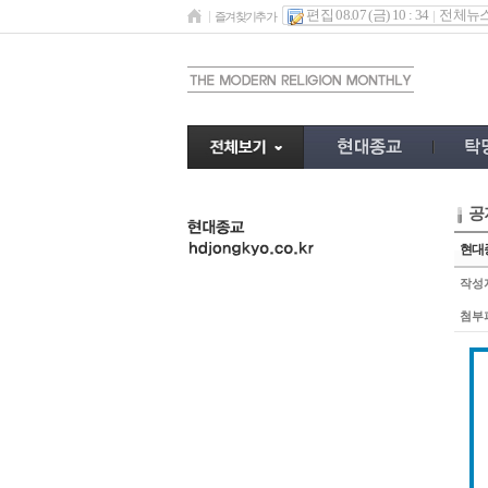
편집 08.07 (금) 10 : 34
전체뉴
즐겨찾기추가
공
undefined
현대종
작성
첨부