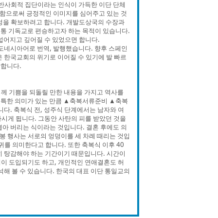
 반사회적 집단이라는 인식이 가득한 이단 단체
홍보함으로써 긍정적인 이미지를 심어주고 있는 것
통성을 확보하려고 합니다. 개발도상국의 수장과
정통 기독교로 편승하고자 하는 목적이 있습니다.
넓어지고 깊어질 수 있었으면 합니다.
도네시아어로 번역, 발행했습니다. 향후 스페인
은 한국교회의 위기로 이어질 수 있기에 발 빠르
망합니다.
님께 기쁨을 되돌릴 만한 내용을 가지고 역사를
독특한 의미가 있는 만큼 ▲축복서류준비 ▲축복
. 축복식 전, 성주식 단계에서는 남자와 여
 마시게 됩니다. 그동안 사탄의 피를 받았던 것을
뽑아 버리는 식이라는 것입니다. 결혼 후에도 의
감봉 행사는 서로의 엉덩이를 세 차례 때리는 것입
귀를 의미한다고 합니다. 또한 축복식 이후 40
히 탕감해야 하는 기간이기 때문입니다. 시간이
이 도입되기도 하고, 개인적인 연애결혼도 허
석해 볼 수 있습니다. 한국의 대표 이단 통일교의