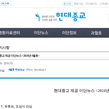
스
로그인
20,149
회원가입
마이페이지
고객센터
지사항
교 제공 이단뉴스 <2024년 4월호>
관리자
자:
4월호 주보.hwp
(0Byte)
Download: 2
파일:
현대종교 제공 이단뉴스 <2024년
1. 유튜브, 조심이 안심