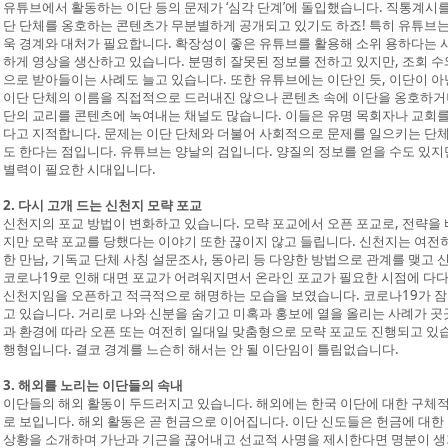
유튜브에서 활동하는 이단 등의 문제가 ‘심각 단계’에 돌입했습니다. 직통계시
단 단체를 옹호하는 콘텐츠가 무분별하게 공개되고 있기도 하죠! 특히 유튜브는 
욱 경계와 대처가 필요합니다. 확장성이 좋은 유튜브를 활용해 소위 용하다는 
하게 영상을 생산하고 있습니다. 분명히 잘못된 정보를 전하고 있지만, 조회 
으로 받아들이는 사례도 늘고 있습니다. 또한 유튜브에는 이단인 듯, 이단이 아
이단 단체의 이름을 직접적으로 드러내진 않으나 콘텐츠 속에 이단을 옹호하거나
단의 교리를 콘텐츠에 녹여내는 채널도 많습니다. 이들은 유명 목회자나 교회
다고 지적합니다. 문제는 이단 단체와 더불어 사회적으로 문제를 일으키는 단
도 한다는 점입니다. 유튜브는 양날의 검입니다. 양질의 정보를 얻을 수도 있지만
별력이 필요한 시대입니다.
2. 다시 고개 드는 신천지 모략 포교
신천지의 포교 방법이 변화하고 있습니다. 모략 포교에서 오픈 포교로, 전략을 
지만 모략 포교를 당했다는 이야기 또한 끊이지 않고 들립니다. 신천지는 여전히
한 만남, 기독교 단체 사칭 설문조사, 동아리 등 다양한 방법으로 관계를 맺고 
코로나19로 인해 대면 포교가 어려워지면서 온라인 포교가 필요한 시점에 다
신천지임을 오픈하고 적극적으로 해명하는 모습을 보였습니다. 코로나19가 잠잠
고 있습니다. 거리로 나와 신분을 숨기고 미혹과 홍보에 열을 올리는 사례가 
과 환경에 따라 오픈 또는 여전히 일대일 맞춤형으로 모략 포교도 진행되고 있
행형입니다. 결코 경계를 느슨히 해서는 안 될 이단임이 틀림없습니다.
3. 해외를 노리는 이단들의 속내
이단들의 해외 활동이 두드러지고 있습니다. 해외에는 한국 이단에 대한 구체적
로 보입니다. 해외 활동은 곧 헌금으로 이어집니다. 이단 신도들은 헌금에 대한
상황을 소개하며 가난과 기근을 끊어내고 선교적 사명을 제시한다면 명분이 생