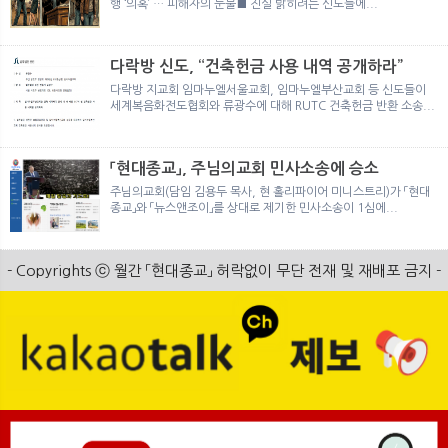
행 ‘의혹’ … 피해자의 눈물■ 진실 밝히려는 신도들에...
다락방 신도, “건축헌금 사용 내역 공개하라”
다락방 지교회 임마누엘서울교회, 임마누엘부산교회 등 신도들이
세계복음화전도협회와 류광수에 대해 RUTC 건축헌금 반환 소송...
「현대종교」, 주님의교회 민사소송에 승소
주님의교회(담임 김용두 목사, 현 홀리파이어 미니스트리)가 「현대
종교」와 「뉴스앤조이」를 상대로 제기한 민사소송이 1심에...
- Copyrights ⓒ 월간 「현대종교」 허락없이 무단 전재 및 재배포 금지 -