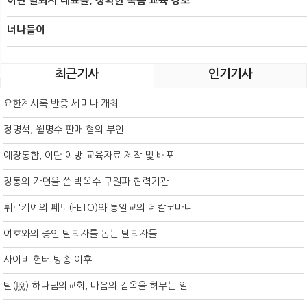
이단 탈퇴자 대표들, 정확한 복음 교육 강조
너나들이
최근기사
인기기사
요한계시록 반증 세미나 개최
정명석, 월명수 판매 혐의 부인
예장통합, 이단 예방 교육자료 제작 및 배포
정통의 가면을 쓴 박옥수 구원파 협력기관
튀르키예의 페토(FETO)와 통일교의 데칼코마니
여호와의 증인 탈퇴자를 돕는 탈퇴자들
사이비 헌터 방송 이후
탈(脫) 하나님의교회, 마음의 감옥을 허무는 일