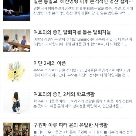
일본 통일교, 해산명령 이후 본격적인 청산 절차
돌입
일본 세계평화통일가정연합(世界平和統一家庭聯合, 통일교)이 해
산명령 이후 본격적인 청산 절차에 들어갔다. 일본 법원은 고액 ...
여호와의 증인 탈퇴자를 돕는 탈퇴자들
여호와의 증인은 왕따 정책(shunning)을 고수하고 있다. 내보낸 자
(제명자나 이탈자)에 대해 관계를 끊게 함으로써, 다시 회중으...
이단 2세의 아픔
부모는 스스로 이단을 선택했지만, 2세들은 운명적으로 이단 가정
에서 태어나 자라났다. 부모는 자신의 선택에 대해 책임지는 것...
여호와의 증인 2세와 학교생활
학교는 미래를 준비하고, 또래와의 생활을 통해 사회를 미리 경험하
는 곳이다. 이를 통해 자아 정체성을 확립하고, 인간관계를 ...
구원파 아류 피터 윤의 은밀한 사생활
■ 레이크우드 중앙교회 통해 구원파 교리 ‘설파’■ 다수의 여성 성추