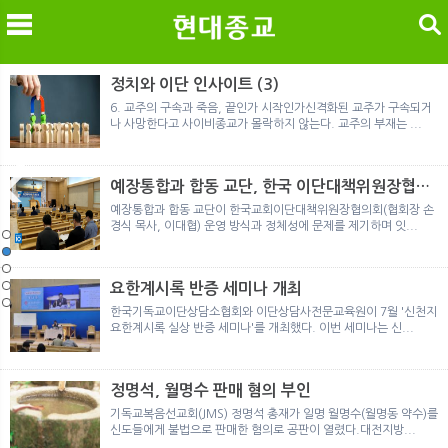
검색
정치와 이단 인사이트 (3)
6. 교주의 구속과 죽음, 끝인가 시작인가신격화된 교주가 구속되거
나 사망한다고 사이비종교가 몰락하지 않는다. 교주의 부재는 ...
메
검
예장통합과 합동 교단, 한국 이단대책위원장협의
회 탈퇴
예장통합과 합동 교단이 한국교회이단대책위원장협의회(협회장 손
경식 목사, 이대협) 운영 방식과 정체성에 문제를 제기하며 잇...
노르웨이 재판이 남긴 흔적
정통의 가면을 쓴 박옥수 구원파 협력기관
일본 통일교, 해산명령 이후 본격적인 청산 절차 돌입
여호와의 증인 2세와 학교생활
「현대종교」, 주님의교회 민사소송에 승소
노르웨이 재판이 남긴 흔적
정통의 가면을 쓴 박옥수 구원파 협력기관
요한계시록 반증 세미나 개최
한국기독교이단상담소협회와 이단상담사전문교육원이 7월 '신천지
요한계시록 실상 반증 세미나'를 개최했다. 이번 세미나는 신...
정명석, 월명수 판매 혐의 부인
기독교복음선교회(JMS) 정명석 총재가 일명 월명수(월명동 약수)를
신도들에게 불법으로 판매한 혐의로 공판이 열렸다.대전지방...