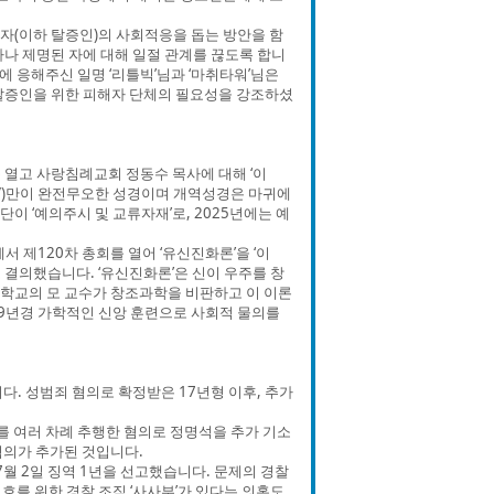
자(이하 탈증인)의 사회적응을 돕는 방안을 함
 자나 제명된 자에 대해 일절 관계를 끊도록 합니
에 응해주신 일명 ‘리틀빅’님과 ‘마취타워’님은
 탈증인을 위한 피해자 단체의 필요성을 강조하셨
 열고 사랑침례교회 정동수 목사에 대해 ‘이
JV)만이 완전무오한 성경이며 개역성경은 마귀에
이 ‘예의주시 및 교류자재’로, 2025년에는 예
제120차 총회를 열어 ‘유신진화론’을 ‘이
로 결의했습니다. ‘유신진화론’은 신이 우주를 창
학교의 모 교수가 창조과학을 비판하고 이 이론
9년경 가학적인 신앙 훈련으로 사회적 물의를
다. 성범죄 혐의로 확정받은 17년형 이후, 추가
도를 여러 차례 추행한 혐의로 정명석을 추가 기소
혐의가 추가된 것입니다.
월 2일 징역 1년을 선고했습니다. 문제의 경찰
호를 위한 경찰 조직 ‘사사부’가 있다는 의혹도