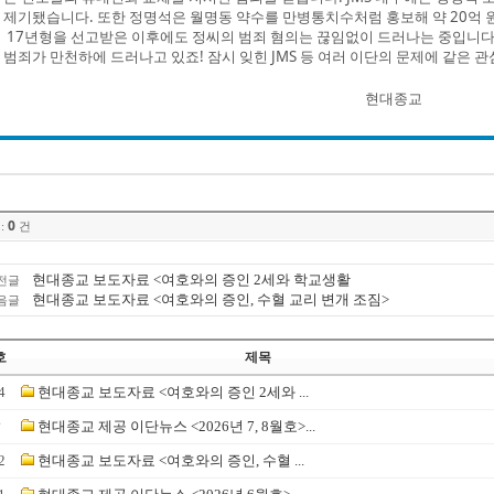
제기됐습니다. 또한 정명석은 월명동 약수를 만병통치수처럼 홍보해 약 20억 
17년형을 선고받은 이후에도 정씨의 범죄 혐의는 끊임없이 드러나는 중입니다
범죄가 만천하에 드러나고 있죠! 잠시 잊힌 JMS 등 여러 이단의 문제에 같은 
현대종교
0
:
건
현대종교 보도자료 <여호와의 증인 2세와 학교생활
전글
현대종교 보도자료 <여호와의 증인, 수혈 교리 변개 조짐>
음글
호
제목
4
현대종교 보도자료 <여호와의 증인 2세와 ...
☞
현대종교 제공 이단뉴스 <2026년 7, 8월호>...
2
현대종교 보도자료 <여호와의 증인, 수혈 ...