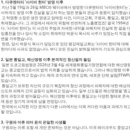
1. 다큐멘터리 ‘사이비 헌터’ 방영 이후
지난 5월 19일과 26일 MBC와 웨이브에서 방영한 다큐멘터리 ‘사이비헌터’는
사하게도 방영 이후 진실을 알고자 하는 많은 분들의 관심과 응원이 답지했습니
고 탁명환 소장은 생전 영생교 암매장 사건, 다미선교회, 구원파, 통일교, 평강
취재했습니다. 그 과정에서 테러의 위험에 빈번하게 노출됐었죠! 결국 1994년
다. ‘사이비 헌터’는 이 사건의 주범과 자세한 내막을 파헤치며 진실에 한 걸
임홍천을 만나 당시 탁 소장이 취재하던 박윤식 목사의 사주가 있었는지 직접
변을 거부했습니다.
한편, 당시 박윤식 목사가 담임으로 있던 평강제일교회는 ‘사이비 헌터’에 대해
한마디의 사과도 없었습니다. 부디 모든 진실이 밝혀질 때까지 기도와 관심으로
2. 일본 통일교, 해산명령 이후 본격적인 청산절차 돌입
일본 도쿄고등법원은 2026년 3월 4일 세계평화통일가정연합에 대한 해산명
교는 종교법인으로서의 법적 지위를 상실하게 됐습니다. 그러나 해산명령 이후
을 지속하려 하고 있습니다. 해외 조직과의 연대 강화, 새로운 단체 설립(FFWP
있습니다.
통일교가 보유한 자산의 규모가 복잡하여 청산 과정에서 피해자에 대한 배상의
신도와 피해자 간의 갈등이 심화되고 있습니다. 일부 신도들은 해산명령을 ‘종교
현의 과정으로 받아들입니다. 해산명령 이후에도 통일교는 다양한 형태로 존속
제 등은 장기적 과제로 남을 전망입니다.
한국에서 시작한 이단 문제가 다른 나라에서는 더욱 커다란 아픔과 과제가 되
할 것입니다.
3. 구원파 아류 피터 윤의 은밀한 사생활
구원파는 아류 포함 세 개만 존재하는 것은 아닙니다. 미국 레이크우드 중앙교