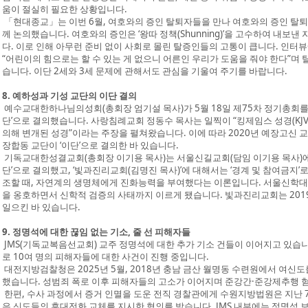
움이 절실히 필요한 상황입니다.
「현대종교」는 이번 6월, 여호와의 증인 탈퇴자들을 만나 여호와의 증인 탈퇴
께 논의했습니다. 여호와의 증인은 ‘왕따 정책(Shunning)’을 고수하여 내보낸
다. 이로 인해 아무런 준비 없이 사회로 몰린 탈증인들의 고통이 큽니다. 인터뷰
“어린이의 힘으로는 할 수 있는 게 없으니 어른인 우리가 도움을 줘야 한다”며
습니다. 이단 2세와 3세 문제에 관해서도 관심을 기울여 주기를 바랍니다.
8. 예하성과 기성 교단의 이단 결의
예수교대한하나님의성회(총회장 엄기설 목사)가 5월 18일 제75차 정기총회를
단’으로 결의했습니다. 사랑침례교회 정동수 목사는 일찍이 “킹제임스 성경(K
의해 변개된 성경”이라는 주장을 펼쳐왔습니다. 이에 따라 2020년 예장고신 교단
장합동 교단이 ‘이단’으로 결의한 바 있습니다.
기독교대한성결교회(총회장 이기용 목사)는 서울신길교회(담임 이기용 목사)에서 
단’으로 결의했고, ‘빛과진리교회(김명진 목사)’에 대해서는 ‘경계 및 참여금지’
조할 때, 자연계의 생명체에게 진화능력을 부여했다는 이론입니다. 서울신학대
을 옹호하면서 신학적 검증의 사태까지 이르게 됐습니다. 빛과진리교회는 201
일으킨 바 있습니다.
9. 정명석에 대한 끊임 없는 기소, 줄 선 피해자들
JMS(기독교복음선교회) 교주 정명석에 대한 추가 기소 건들이 이어지고 있습니
로 10여 명의 피해자들에 대한 사건이 진행 중입니다.
대전지방검찰청은 2025년 5월, 2018년 충남 금산 월명동 수련원에서 여신
했습니다. 성범죄 폭로 이후 피해자들의 고소가 이어지며 준강간·준강제추행 
한편, 수사 과정에서 증거 인멸을 도운 전직 경찰관에게 수원지방법원은 지난 7
은 신도들의 휴대전화 교체를 지시한 혐의를 받습니다. JMS 내부에는 정명석 보