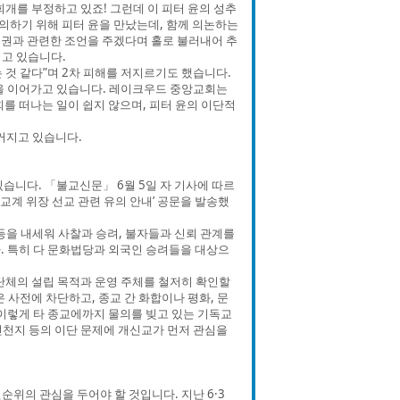
개를 부정하고 있죠! 그런데 이 피터 윤의 성추
의하기 위해 피터 윤을 만났는데, 함께 의논하는
주권과 관련한 조언을 주겠다며 홀로 불러내어 추
고 있습니다.
 것 같다”며 2차 피해를 저지르기도 했습니다.
을 이어가고 있습니다. 레이크우드 중앙교회는
를 떠나는 일이 쉽지 않으며, 피터 윤의 이단적
커지고 있습니다.
습니다. 「불교신문」 6월 5일 자 기사에 따르
불교계 위장 선교 관련 유의 안내’ 공문을 발송했
등을 내세워 사찰과 승려, 불자들과 신뢰 관계를
. 특히 다 문화법당과 외국인 승려들을 대상으
 단체의 설립 목적과 운영 주체를 철저히 확인할
은 사전에 차단하고, 종교 간 화합이나 평화, 문
 이렇게 타 종교에까지 물의를 빚고 있는 기독교
천지 등의 이단 문제에 개신교가 먼저 관심을
위의 관심을 두어야 할 것입니다. 지난 6·3