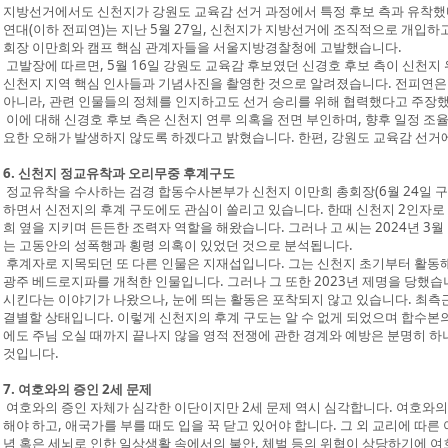
지방선거에서도 신천지가 강원도 교육감 선거 과정에서 특정 후보 측과 유착
연대(이하 전피연)는 지난 5월 27일, 신천지가 지방선거에 조직적으로 개입하
회장 이만희와 캠프 핵심 관계자들을 서울지방경찰청에 고발했습니다.
고발장에 따르면, 5월 16일 강원도 교육감 후보였던 신경호 후보 측이 신천지
신천지 지역 핵심 인사들과 기념사진을 촬영한 것으로 알려졌습니다. 전피연은 
아니라, 관련 인물들의 정체를 인지하고도 선거 승리를 위해 협력했다고 주장
이에 대해 신경호 후보 측은 신천지 연루 의혹을 전면 부인하며, 향후 일정 조
요한 오해가 발생하지 않도록 하겠다고 밝혔습니다. 한편, 강원도 교육감 선거
6. 신천지 정교유착과 오리무중 후계구도
정교유착을 수사하는 검경 합동수사본부가 신천지 이만희 총회장(6월 24일 구
하면서 신전지의 후계 구도에도 관심이 쏠리고 있습니다. 한때 신천지 2인자로 
희 옆을 지키며 든든한 조력자 역할을 해왔습니다. 그러나 고 씨는 2024년 3월
는 고동안의 성폭행과 횡령 의혹이 있었던 것으로 분석됩니다.
후계자로 지목되던 또 다른 인물은 지재섭입니다. 그는 신천지 초기부터 활동해 
광주 베드로지파를 개척한 인물입니다. 그러나 그 또한 2023년 제명을 당했습
시킨다는 이야기가 나왔으나, 눈에 띄는 활동은 포착되지 않고 있습니다. 최측근
결별할 상태입니다. 이렇게 신천지의 후계 구도는 알 수 없게 되었으며 합수본
에도 주님 오실 때까지 끝나지 않을 영적 전쟁에 관한 경계와 예방은 분명히 하
것입니다.
7. 여호와의 증인 2세 문제
여호와의 증인 자체가 심각한 이단이지만 2세 문제 역시 심각합니다. 여호와의 
해야 하고, 애국가를 부를 때도 입을 꾹 닫고 있어야 합니다. 그 외 교리에 따른
념 혹은 세뇌로 인한 일상생활 속에서의 불안, 체벌 등의 위협이 상당하기에 