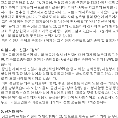
교회를 운영하고 있습니다. 거듭남, 깨달음 중심의 구원론을 강조하며 반복적 회
행 의혹이 피해자들의 폭로로 불거졌습니다. 피해자 A씨는 지교회의 문제를 상
자리에서 성추행이 있었다고 전했습니다. 또 다른 피해자 B씨는 피터 윤이 영
행했다고 폭로했습니다. 그 외에도 여러 피해자의 성추행 등의 증언이 이루어지
그런 중에 피터 윤은 피해자들에 대해 “사단이 역사하였다”거나 “정신병이 있는
피터 윤의 그러한 주장을 그대로 믿고, 교회의 신도들마저 갖가지 회유와 협박
교회 특성상 한국과 미국의 가족 관계 등이 얽히고설켜 있습니다. 그렇기에 교회
행보와 범죄행각을 두둔하는 분위기라고 합니다.
특정 이단의 문제도 중요하나 이제는 그 이단의 아류들도 살펴봐야 할 필요가 
4. 불교계도 신천지 ‘경보’
개신교와 가톨릭뿐만 아니라 불교계 역시 신천지에 대한 경계를 늦추지 않고 있
면, 한국불교종단협의회(이하 종단협)는 6월 4일 회원 종단에 ‘신천지 HWPL 
습니다.
종단협에 따르면 신천지 유관단체인 HWPL은 종교 화합, 평화운동, 자원봉사 
형성한 뒤 각종 행사 참여와 협력 활동을 제안하는 방식으로 접근하고 있습니다
로 한 포교 사례도 확인되고 있습니다.
이에 종단협은 외부 단체로부터 협력, 후원, 봉사활동 제안이 있을 경우, 해당
것을 당부했습니다. 또한 사찰 내 공간 제공, 상주 활동, 정기 봉사활동 운영 등
화 교류를 명분으로 한 행사 참여 요청에도 신중히 대응할 것을 강조했습니다.
이단은 아마도 신천지가 처음인 듯싶습니다. 하여 반사회적이고, 반종교적인 신
두고, 타 종교인들과 비종교인들에게까지 정보 공유를 해야 하겠습니다.
5. 선거와 이단
정교유착 문제는 여전히 현재진행형이고, 앞으로도 계속될 문제이기에 늘 우선순