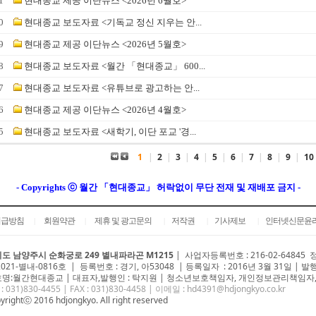
1
현대종교 제공 이단뉴스 <2026년 6월호>
0
현대종교 보도자료 <기독교 정신 지우는 안...
9
현대종교 제공 이단뉴스 <2026년 5월호>
8
현대종교 보도자료 <월간 「현대종교」 600...
7
현대종교 보도자료 <유튜브로 광고하는 안...
6
현대종교 제공 이단뉴스 <2026년 4월호>
5
현대종교 보도자료 <새학기, 이단 포교 '경...
1
|
2
|
3
|
4
|
5
|
6
|
7
|
8
|
9
|
10
- Copyrights ⓒ 월간 「현대종교」 허락없이 무단 전재 및 재배포 금지 -
취급방침
회원약관
제휴 및 광고문의
저작권
기사제보
인터넷신문윤
|
|
|
|
|
도 남양주시 순화궁로 249 별내파라곤 M1215
|
사업자등록번호 : 216-02-64845
2021-별내-0816호 | 등록번호 : 경기, 아53048 | 등록일자 : 2016년 3월 31일 | 발
명:월간현대종교 | 대표자,발행인 : 탁지원 | 청소년보호책임자, 개인정보관리책임자,
 : 031)
830-4455
| FAX : 031)830-4458 | 이메일 :
hd4391@hdjongkyo.co.kr
yrightⓒ 2016 hdjongkyo. All right reserved