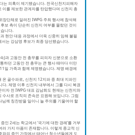
했다는 의혹이 제기됐습니다. 전국신천지피해자
고 이를 제보한 관계자를 탄압했다며 신천지 총
 위장단체로 알려진 IWPG 주최 행사에 참석해
후보 측이 단순히 신천지 여부를 몰랐던 것이
했습니다.
율과 현안 대응 과정에서 더욱 신중히 임해 불필
에서는 강삼영 후보가 최종 당선됐습니다.
속)과 고동안 전 총무를 피의자 신분으로 소환
통하던 고동안 전 총무는 큰 행사 때마다 이만
 11일 가족과 함께 제명됐습니다. 제명 배경에
온 골수파로, 신천지 12지파 중 최대 지파인
니다. 제명 이후 신천지 내부에서 그를 다시 복권
이자 전 IWPG 대표 김남희도 현재는 신천지와
의 수사로 조직의 존속은 요원해 보입니다. 그럼
나님께 칭찬받을 일이니 늘 주의를 기울여야 할
증인 2세는 학교에서 ‘국기에 대한 경례’를 거부
 여러 가지 아픔이 존재합니다. 이렇게 종교적 신
여호와의 증인 가정에서 태어난 청소년들에게 도