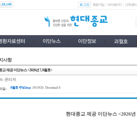
스
로그인
20,149
회원가입
마이페이지
고객센터
지사항
교 제공 이단뉴스 <2026년 7, 8월호>
관리자
자:
8월호 주보.hwp
(88.0KB)
Download: 6
파일:
현대종교 제공 이단뉴스 <2026년 