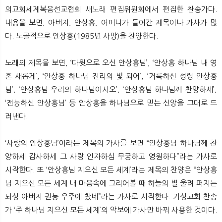
의교회세계복음선교협회 새노래 편집위원회에서 편집한 찬송가다.
내용을 보면, 아버지, 안상홍, 어머니가 들어간 제목이나 가사가 많
다. 노골적으로 안상홍(1985년 사망)을 찬양한다.
노래의 제목을 보면, ‘다윗으로 오신 안상홍님’, ‘안상홍 하나님 내 영
혼 새롭게’, ‘안상홍 하나님 진리의 빛 되어’, ‘거룩하신 성령 안상홍
님’, ‘안상홍님 우리의 하나님이시오’, ‘안상홍님 하나님께 찬양하세’,
‘전능하신 안상홍님’ 등 안상홍을 하나님으로 믿는 신앙을 그대로 드
러낸다.
‘사랑의 안상홍님’이라는 제목의 가사를 보면 “안상홍님 하나님께 찬
양하세 감사하세 그 사랑 인자하심 무궁하고 영원하다”라는 가사로
시작한다. 또 ‘안상홍님 지으신 모든 세계’라는 제목의 찬양은 “안상홍
님 지으신 모든 세계 내 마음속에 그리어볼 때 하늘의 별 울려 퍼지는
뇌성 아버지 권능 우주에 찼네”라는 가사로 시작한다. 기성교회 찬송
가 ‘주 하나님 지으신 모든 세계’의 악보에 가사만 바꿔 사용한 것이다.