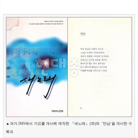
▲과거 JMS에서 가요를 개사해 제작한 『새노래』(좌)와  ’만남‘을 개사한 수
록곡