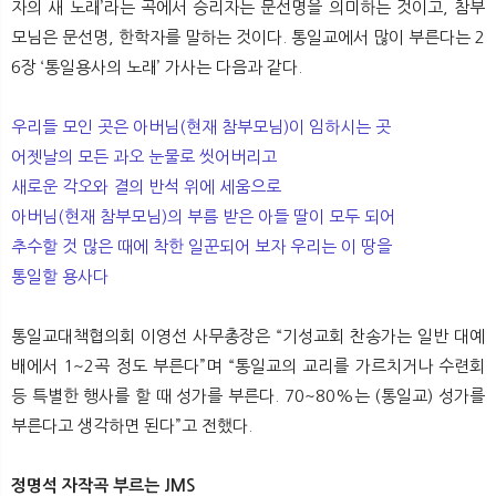
자의 새 노래’라는 곡에서 승리자는 문선명을 의미하는 것이고, 참부
모님은 문선명, 한학자를 말하는 것이다. 통일교에서 많이 부른다는 2
6장 ‘통일용사의 노래’ 가사는 다음과 같다.
우리들 모인 곳은 아버님(현재 참부모님)이 임하시는 곳
어젯날의 모든 과오 눈물로 씻어버리고
새로운 각오와 결의 반석 위에 세움으로
아버님(현재 참부모님)의 부름 받은 아들 딸이 모두 되어
추수할 것 많은 때에 착한 일꾼되어 보자 우리는 이 땅을
통일할 용사다
통일교대책협의회 이영선 사무총장은 “기성교회 찬송가는 일반 대예
배에서 1~2곡 정도 부른다”며 “통일교의 교리를 가르치거나 수련회
등 특별한 행사를 할 때 성가를 부른다. 70~80%는 (통일교) 성가를
부른다고 생각하면 된다”고 전했다.
정명석 자작곡 부르는 JMS