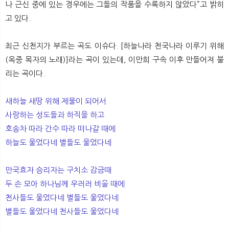
나 근신 중에 있는 경우에는 그들의 작품을 수록하지 않았다”고 밝히
고 있다.
최근 신천지가 부르는 곡도 이슈다. [하늘나라 천국나라 이루기 위해
(옥중 목자의 노래)]라는 곡이 있는데, 이만희 구속 이후 만들어져 불
리는 곡이다.
새하늘 새땅 위해 제물이 되어서
사랑하는 성도들과 하직을 하고
호송차 따라 간수 따라 떠나갈 때에
하늘도 울었다네 별들도 울었다네
만국효자 승리자는 구치소 감금때
두 손 모아 하나님께 우러러 비올 때에
천사들도 울었다네 별들도 울었다네
별들도 울었다네 천사들도 울었다네