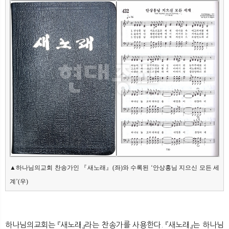
뉴
색
▲하나님의교회 찬송가인 『새노래』(좌)와 수록된 ‘안상홍님 지으신 모든 세
계’(우)
하나님의교회는 『새노래』라는 찬송가를 사용한다. 『새노래』는 하나님