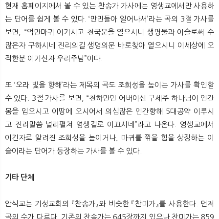
현재 홈페이지에서 볼 수 있는 찬송가 가사에는 영생교에서만 사용하
는 단어를 쉽게 볼 수 있다. ‘만민들아 일어나서’라는 곡의 3절 가사를
보면, “억만마귀 이기시고 천국문을 열으시니 생명물과 이슬로써 수
많은자 구하시네 진리의길 생명의문 바로찾아 열으시니 이세상에 오
직한분 이기신자 우리주님”이다.
또 ‘오라 빛을 향해’라는 제목의 곡도 조희성을 높이는 가사를 확인할
수 있다. 3절 가사를 보면, “천하만민 어버이신 구세주 하나님이 인간
몸을 입으시고 이땅에 오시어서 의심많은 인간향해 5대공약 이루시
고 진리말씀 널리펼쳐 영생길로 이끄시네”라고 나온다. 영생교에서
이긴자로 알려진 조희성을 높이거나, 마귀를 꺾을 힘을 상징하는 이
슬이라는 단어가 등장하는 가사를 볼 수 있다.
기타 단체
안식교는 기성교회의 『찬송가』와 비슷한 『찬미가』를 사용한다. 먼저
곡의 수가 다르다. 기존의 찬송가는 645장까지 있으나 찬미가는 859