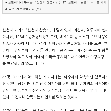
▲신천지에서 부르는 『신천지 찬송가』(좌)와 신천지 비유풀이 교리를 가사
에 담은 ‘씨는 말씀이요’(우)
신천지 교리가 『신천지 찬송가』에 담겨 있다. 이긴자, 열두지파 십사
만사천, 1984년 증거장막성전 출현, 비유풀이 등 신천지 주요 내용이
찬송가 가사에 나온다. 31장 ‘찬양하라 만민들아’의 가사를 보면, “찬
양하라 만민들아 이긴자를 찬양하라 용의 무리 이기신 주 우리 왕을
찬양하라 높은 보좌 위에서 만국을 통치하신다 만민들아 만왕의왕 그
를 찬양하여라”라고 나온다.
44장 ‘예수께서 약속하신’의 가사에는 “예수께서 약속하신 참목자가
탄생했네 참하나님 영계천국 이긴자와 함께 하네 주 재림의 성탄이라
만민이여 영접하라 신천지의 참스승님 그가 바로 참목자라”라고 되어
있다. 이긴자나 참목자는 이만희를 말하는 것이다.
110장 ‘비유풀이 배운 사람’의 가사는 “비유풀이 배운 사람 천국 비밀