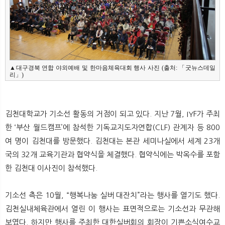
▲대구경북 연합 야외예배 및 한마음체육대회 행사 사진 (출처: 「굿뉴스데일
리」)
김천대학교가 기소선 활동의 거점이 되고 있다. 지난 7월, IYF가 주최
한 ‘부산 월드캠프’에 참석한 기독교지도자연합(CLF) 관계자 등 800
여 명이 김천대를 방문했다. 김천대는 본관 세미나실에서 세계 23개
국의 32개 교육기관과 협약식을 체결했다. 협약식에는 박옥수를 포함
한 김천대 이사진이 참석했다.
기소선 측은 10월, “행복나눔 실버 대잔치”라는 행사를 열기도 했다.
김천실내체육관에서 열린 이 행사는 표면적으로는 기소선과 무관해
보였다. 하지만 행사를 주최한 대한실버회의 회장이 기쁜소식여수교