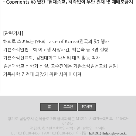
- Copyrights ⓒ 월간 「현대종교」 허락없이 무단 전재 및 재배포금지
-
[관련기사]
해외로 스며드는 IYF의 Taste of Korea(한국의 맛) 행사
기쁜소식인천교회 여고생 사망사건, 박은숙 등 3명 실형
기쁜소식선교회, 김천대학교 내세워 대외 활동 박차
김천대학교 신학과 신설, 교수진에는 기쁜소식김천교회 담임!
기독사학 김천대 되찾기 위한 시위 이어져
홈
로그인
PC버전
경기도 남양주시 순화궁로 249 별내파라곤 M1215
| 사업자등록번호 : 216-02-
64845
편집인, 청소년보호책임자:탁지일 | 발행인 : 탁지원
830-4455
830-4458
hd4391@hdjongkyo.co.kr
TEL : 031)
| FAX : 031)
| 이메일 :