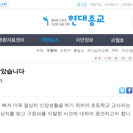
로그인
0,149
회원가입
마이페이지
고객센터
전체
구원파
신천지
통일교
하나님의교회
JMS
이단/말
 살았습니다
기
)에 빠져 더욱 열심히 신앙생활을 하기 위하여 초등학교 교사라는
 상처를 받고 구원파를 이탈한 사건에 대하여 증언하고자 합니