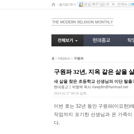
편집 08.07 (금) 10 : 34
전체뉴스
2
즐겨찾기추가
홈
>
이단뉴스
>
구원파
구원파 32년, 지옥 같은 삶을
새 삶을 찾은 초등학교 선생님의 이단 탈출
현대종교 | 박형택 목사
rlawjdtn@hanmail.net
2024.02.27 08:50 입력
이번 호는 32년 동안 구원파(이요한
직업까지 포기한 선생님과 온 가족이
다.