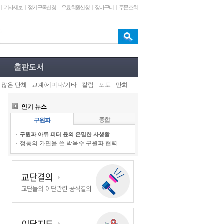
기사제보
정기구독신청
유료회원신청
장바구니
주문조회
 많은 단체
교계/세미나/기타
칼럼
포토
만화
인기 뉴스
종합
구원파
구원파 아류 피터 윤의 은밀한 사생활
정통의 가면을 쓴 박옥수 구원파 협력