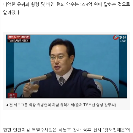
파악한 유씨의 횡령 및 배임 혐의 액수는 559억 원에 달하는 것으로
뉴
색
알려졌다.
한편 인천지검 특별수사팀은 세월호 참사 직후 선사 ‘청해진해운’의