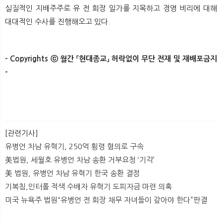
실질적인 지배주주로 유 전 회장 일가를 지목하고 경영 비리에 대해
대대적인 수사를 진행해오고 있다.
- Copyrights ⓒ 월간 「현대종교」 허락없이 무단 전재 및 재배포금지
-​ ​ ​
[관련기사]
유병언 차남 유혁기, 250억 횡령 혐의로 구속
美법원, 세월호 유병언 차남 송환 거부요청 ‘기각’
美 법원, 유병언 차남 유혁기 한국 송환 결정
기복침,인터폴 적색 수배자 유혁기 도피자금 마련 의혹
미국 뉴욕주 법원“유병언 전 회장 채무 자녀들이 갚아야 한다”판결