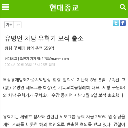
검색
유병언 차남 유혁기 보석 출소
메
검
횡령 및 배임 혐의 총액 559억
현대종교 | 조민기 기자 5b2f90@naver.com
2024년 02월 08일 15시 26분 입력
특정경제범죄가중처벌법상 횡령 혐의로 지난해 8월 5일 구속된 고
(故) 유병언 세모그룹 회장(전 기독교복음침례회 대표, 세칭 구원파)
의 차남 유혁기가 구치소에 수감 중이던 지난 2월 6일 보석 출소했다.
유혁기는 세월호 참사와 관련된 세모그룹 등의 자금 250억 원 상당을
개인 계좌를 비롯한 해외 법인으로 반출한 혐의를 받고 있다. 검찰이