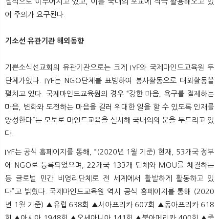
질적으로 이루어지고 있고, 이를 국내외 포교에 적극 활용해오고 있
어 주의가 요구된다.
기소선 유관기관 해외동향
기쁜소식선교회의 유관기관으로는 크게 IYF와 국제마인드교육원 두
단체가있다. IYF는 NGO단체를 표방하여 봉사활동으로 대외활동을
펼치고 있다. 국제마인드교육원의 경우 “강한 마음, 욕구를 절제하는
마음, 변화와 도전하는 마음을 길러 위대한 일을 할 수 있도록 인재를
양성한다”는 모토로 마인드교육을 실시해 국내외의 문을 두드리고 있
다.
IYF는 공식 홈페이지를 통해, “(2020년 1월 기준) 현재, 53개국 정부
에 NGO로 등록되었으며, 22개국 133개 단체와 MOU를 체결하는
등 글로벌 민간 비영리단체로 전 세계에서 활발하게 활동하고 있
다”고 밝혔다. 국제마인드교육원 역시 공식 홈페이지를 통해 (2020
년 1월 기준) ▲유럽 638회 ▲서아프리카 607회 ▲동아프리카 618
회 ▲아시아 1948회 ▲오세아니아 141회 ▲북아메리카 400회 ▲중