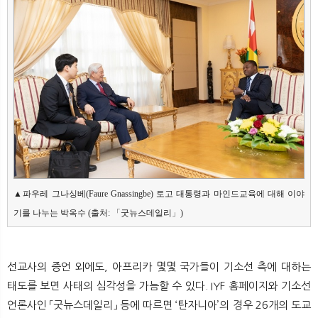
▲파우레 그나싱베(Faure Gnassingbe) 토고 대통령과 마인드교육에 대해 이야
기를 나누는 박옥수 (출처: 「굿뉴스데일리」)
선교사의 증언 외에도, 아프리카 몇몇 국가들이 기소선 측에 대하는
태도를 보면 사태의 심각성을 가늠할 수 있다. IYF 홈페이지와 기소선
언론사인 「굿뉴스데일리」 등에 따르면 ‘탄자니아’의 경우 26개의 도교