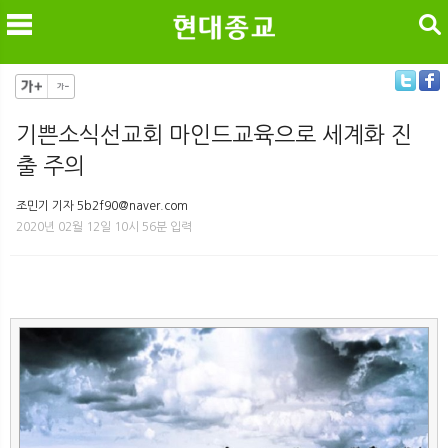
검색
기쁜소식선교회 마인드교육으로 세계화 진
출 주의
메
검
조민기 기자 5b2f90@naver.com
2020년 02월 12일 10시 56분 입력