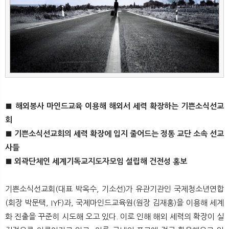
뉴
색
■ 해외봉사 마인드교육 이용해 해외서 세력 확장하는 기쁜소식선교
회
■ 기쁜소식선교회의 세력 확장에 입지 줄어드는 정통 교단 소속 선교
사들
■ 외곽단체인 세계기독교지도자모임 설립해 건전성 홍보
기쁜소식선교회(대표 박옥수, 기소선)가 유관기관인 국제청소년연합
(회장 박문택, IYF)과, 국제마인드교육원(원장 김재홍)을 이용해 세계
화 진출을 꾸준히 시도해 오고 있다. 이로 인해 해외 세력의 확장이 실