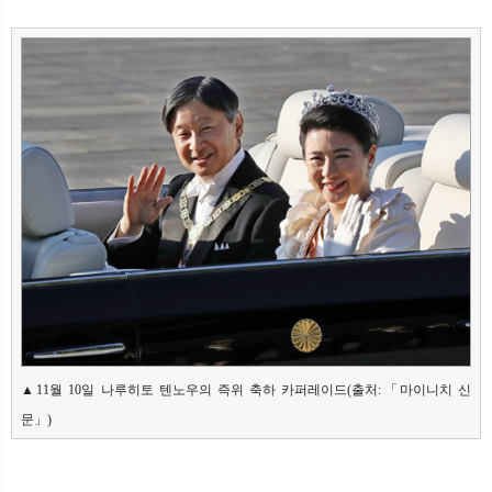
▲11월 10일 나루히토 텐노우의 즉위 축하 카퍼레이드(출처:「마이니치 신
문」)