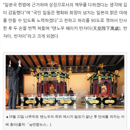
뉴
색
“일본국 헌법에 근거하여 상징으로서의 책무를 다하겠다는 생각에 깊
이 감동했다”며 “국민 일동은 평화와 희망이 넘치는 일본의 밝은 미래
를 만들 수 있도록 노력하겠다”고 전하고 허리를 90도로 꺾어서 인사
한 후 두 손을 번쩍 쳐들며 “텐노우 헤이카 반자이(天皇陛下萬歲), 반
자이, 반자이”라고 크게 외쳤다.
▲10월 22일 나루히토 텐노우의 즉위 메시지 발표가 끝난 후 만세를 외치는 아
베 총리(출처:「ap연합뉴스」)