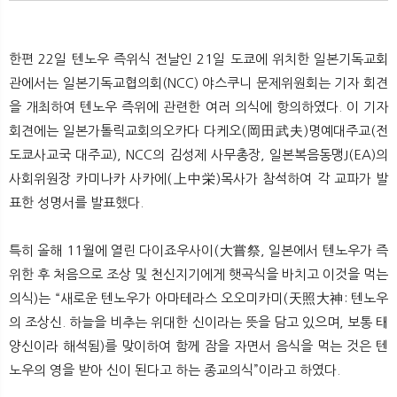
한편 22일 텐노우 즉위식 전날인 21일 도쿄에 위치한 일본기독교회
관에서는 일본기독교협의회(NCC) 야스쿠니 문제위원회는 기자 회견
을 개최하여 텐노우 즉위에 관련한 여러 의식에 항의하였다. 이 기자
회견에는 일본가톨릭교회의오카다 다케오(岡田武夫)명예대주교(전
도쿄사교국 대주교), NCC의 김성제 사무총장, 일본복음동맹J(EA)의
사회위원장 카미나카 사카에(上中栄)목사가 참석하여 각 교파가 발
표한 성명서를 발표했다.
특히 올해 11월에 열린 다이죠우사이(大嘗祭, 일본에서 텐노우가 즉
위한 후 처음으로 조상 및 천신지기에게 햇곡식을 바치고 이것을 먹는
의식)는 “새로운 텐노우가 아마테라스 오오미카미(天照大神: 텐노우
의 조상신. 하늘을 비추는 위대한 신이라는 뜻을 담고 있으며, 보통 태
양신이라 해석됨)를 맞이하여 함께 잠을 자면서 음식을 먹는 것은 텐
노우의 영을 받아 신이 된다고 하는 종교의식”이라고 하였다.