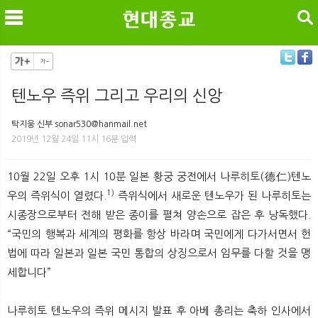
검색
텐노우 즉위 그리고 우리의 신앙
메
검
탁지웅 신부 sonar530@hanmail.net
2019년 12월 24일 11시 16분 입력
10월 22일 오후 1시 10분 일본 황궁 궁전에서 나루히토(德仁)텐노
1)
우의 즉위식이 열렸다.
즉위식에서 새로운 텐노우가 된 나루히토는
시종장으로부터 전해 받은 종이를 펼쳐 양손으로 잡은 후 낭독했다.
“국민의 행복과 세계의 평화를 항상 바라며 국민에게 다가서면서 헌
법에 따라 일본과 일본 국민 통합의 상징으로서 임무를 다할 것을 맹
세합니다”
나루히토 텐노우의 즉위 메시지 발표 후 아베 총리는 축하 인사에서