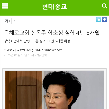
검색
은혜로교회 신옥주 항소심 실형 4년 6개월
메
검
징역 6년에서 감형 ⋯ 총 징역 11년 6개월 확정
현대종교 | 김현빈 기자 gus147qls@naver.com
2025년 01월 15일 16시 27분 입력