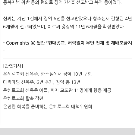
동복지법 위반 등의 혐의로 징역 7년을 선고받고 복역 중이었다.
신씨는 지난 1심에서 징역 6년을 선고받았으나 항소심서 감형된 4년
6개월이 선고되었으며, 이로써 총징역 11년 6개월을 확정받았다.
- Copyrights ⓒ 월간 「현대종교」 허락없이 무단 전재 및 재배포금지
-​
[관련기사]
은혜로교회 신옥주, 항소심에서 징역 10년 구형
타작마당 신옥주, 6년 추가, 징역 총 13년
은혜로교회 신옥주 아들, 피지 교도관 11명에게 향응 제공
은혜로교회 탈출 작전
온전한 회복을 준비하는 은혜로교회 대책위원회