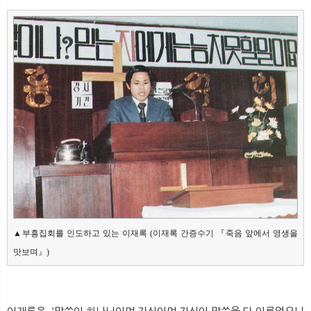
▲부흥집회를 인도하고 있는 이재록 (이재록 간증수기 『죽음 앞에서 영생을 
맛보며』)