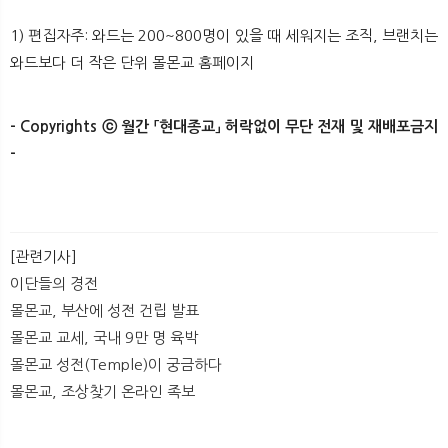
1) 편집자주: 와드는 200~800명이 있을 때 세워지는 조직, 브랜치는
와드보다 더 작은 단위 몰몬교 홈페이지
- Copyrights ⓒ 월간 「현대종교」 허락없이 무단 전재 및 재배포금지
-​​​​
[관련기사]
이단들의 경전
몰몬교, 부산에 성전 건립 발표
몰몬교 교세, 국내 9만 명 육박
몰몬교 성전(Temple)이 궁금하다
몰몬교, 조상찾기 온라인 족보