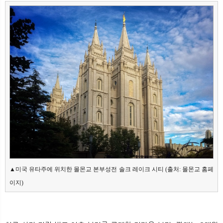
▲미국 유타주에 위치한 몰몬교 본부성전 솔크 레이크 시티 (출처: 몰몬교 홈페
이지)