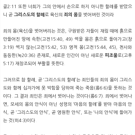
​골2:11 또한 너희가 그의 안에서 손으로 하지 아니한 할례를 받았으
니 곧
그리스도의 할례
로 육신의
죄의 몸
을 벗어버린 것이라
죄의 몸(육신)을 벗어버리는 것은, 구원받은 자들이 재림 때에 흙으로
만들어진 땅에 속한(고전15:40, 49) 썩을 몸은 흙으로 돌아가고(창
3:19) 썩지 않는(고전15:42, 53) 영적 몸(고전15:44, 45), 천사와
동등한(눅20:36) 존재로, 새로운 인간이 아닌 새로운
피조물
로(고후
5:17) 재창조되어 부활을 뜻한다.
그러므로 참 할례, 곧 ‘그리스도의 할례’는 죄인들의 죄의 몸이 그리스
도와 함께 십자가에 못 박힘을 당하여 죽는 죽음(롬6:6)을 뜻하는 것
이다. 그 결과 죄인은 죄에서 벗어나는 것이다(롬6:7). 죄에서 벗어나
면, 모세의 몸의 안식이 아닌 성령의 ‘마음의 할례’를 받아 마음의 안
식, 곧 ‘그리스도의 안식’, 곧 영원한 안식’, 또는 ‘나의 안식’에 들어가
는 것(히4:3)이다.