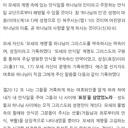
이 모세의 계명 속에 있는 안식일을 하나님의 인이라고 주장하는 안식
일 교단으로부터 해방될 수 있을 것이다. 참 ‘하나님의 인’은 성령이 마
음(이마)(계14:1)에 성령으로 인 쳐주시는(엡1:10) 것이며 어린양과
하나님의 이름, 곧 하나님의 사랑을 알게 하시는 것이다(신30:6).
모세 자신도 ‘모세의 계명’을 하나님이 그리스도를 약속하시는 약속이
며, 상징이라고 기록하였다. ‘모세의 안식일’ 계명도 그리스도의 구원
을 통하여 주실 영원한 안식을 약속하신 언약이었고, 상징(표징)이라
고(출31:16, 17) 모세 자신이 분명히 기록하였다. 에스겔 선지자도
여호와 하나님이 직접 그에게 주신 말씀을 다음과 같이 기록하였다.
겔20:12 또 나는 그들을 거룩하게 하는 여호와인줄 알게 하려 하여
내가 내 안식일을 주어 그들과 나 사이에
‘표징’을 삼았었노라
- 성도
들과 하나님 사이에는 오직 그리스도와 성령만이 계신다. 모세의 율법
속의 할례와 안식은 그분들이 주시는 선물(거듭남과 죄로부터의 안
식, 부활)을 상징적으로 나타내었을 뿐이다. 모세의 계명을 고집하는