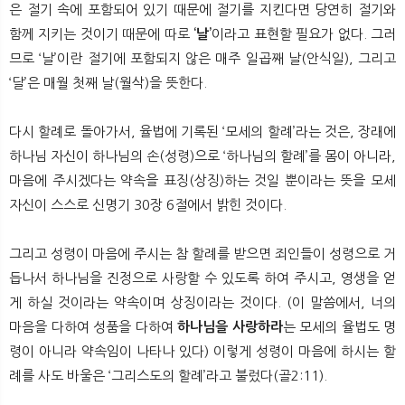
은 절기 속에 포함되어 있기 때문에 절기를 지킨다면 당연히 절기와
함께 지키는 것이기 때문에 따로
‘날’
이라고 표현할 필요가 없다. 그러
므로 ‘날’이란 절기에 포함되지 않은 매주 일곱째 날(안식일), 그리고
‘달’은 매월 첫째 날(월삭)을 뜻한다.
다시 할례로 돌아가서, 율법에 기록된 ‘모세의 할례’라는 것은, 장래에
하나님 자신이 하나님의 손(성령)으로 ‘하나님의 할례’를 몸이 아니라,
마음에 주시겠다는 약속을 표징(상징)하는 것일 뿐이라는 뜻을 모세
자신이 스스로 신명기 30장 6절에서 밝힌 것이다.
그리고 성령이 마음에 주시는 참 할례를 받으면 죄인들이 성령으로 거
듭나서 하나님을 진정으로 사랑할 수 있도록 하여 주시고, 영생을 얻
게 하실 것이라는 약속이며 상징이라는 것이다. (이 말씀에서, 너의
마음을 다하여 성품을 다하여
하나님을 사랑하라
는 모세의 율법도 명
령이 아니라 약속임이 나타나 있다) 이렇게 성령이 마음에 하시는 할
례를 사도 바울은 ‘그리스도의 할례’라고 불렀다(골2:11).