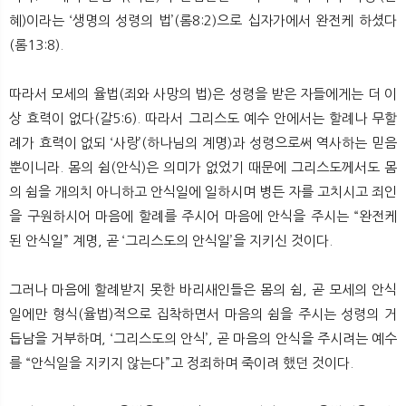
혜)이라는 ‘생명의 성령의 법’(롬8:2)으로 십자가에서 완전케 하셨다
(롬13:8).
따라서 모세의 율법(죄와 사망의 법)은 성령을 받은 자들에게는 더 이
상 효력이 없다(갈5:6). 따라서 그리스도 예수 안에서는 할례나 무할
례가 효력이 없되 ‘사랑’(하나님의 계명)과 성령으로써 역사하는 믿음
뿐이니라. 몸의 쉼(안식)은 의미가 없었기 때문에 그리스도께서도 몸
의 쉼을 개의치 아니하고 안식일에 일하시며 병든 자를 고치시고 죄인
을 구원하시어 마음에 할례를 주시어 마음에 안식을 주시는 “완전케
된 안식일” 계명, 곧 ‘그리스도의 안식일’을 지키신 것이다.
그러나 마음에 할례받지 못한 바리새인들은 몸의 쉼, 곧 모세의 안식
일에만 형식(율법)적으로 집착하면서 마음의 쉼을 주시는 성령의 거
듭남을 거부하며, ‘그리스도의 안식’, 곧 마음의 안식을 주시려는 예수
를 “안식일을 지키지 않는다”고 정죄하며 죽이려 했던 것이다.