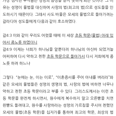
가장 심각한 부작용은 성령의 음성을 듣지 못하게 되는 것이다. 그 이
유는 성령이 율법을 대신하여 사랑의 법(최고의 법)으로 성도들을 인
도하시기 때문이다. 그래서 사도 바울은 모세의 율법으로 돌아가려는
갈라디아 성도들에게 다음과 같이 호소하였다.
갈4:3 이와 같이 우리도 어렸을 때에 이 세상
초등 학문(율법) 아래 있
어서 종노릇 하였더니
갈4:9 이제는 너희가 하나님을 알뿐더러 하나님의 아신바 되었거늘
어찌하여 다시 약하고 천한
초등 학문으로 돌아가서
다시 저희에게 종
노릇 하려 하느냐
그렇다. “눈에는 눈, 이는 이로”, “이혼증서를 주어 아내를 버리라”와
같은 모세의 율법들은 성령의 생명의 법, 사랑의 법에 비하면 너무나
약하고 천한 초등 학문이라고 부를 수 있다. 그리스도께서는 이런 초
등 학문을 완전케 하시면서, 원수에게 복수하지 말고 오른빰을 치면
왼뺨도 돌려대고, 원수를 사랑하라는 성령의 가르침을 주시어 천했던
모세의 율법(초등 학문)을 십자가를 통하여 최고의 학문, 최상의 법