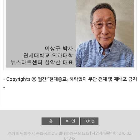
- Copyrights ⓒ 월간 「현대종교」 허락없이 무단 전재 및 재배포 금지
-
홈
로그인
PC버전
경기도 남양주시 순화궁로 249 별내파라곤 M1215
| 사업자등록번호 : 216-02-
64845