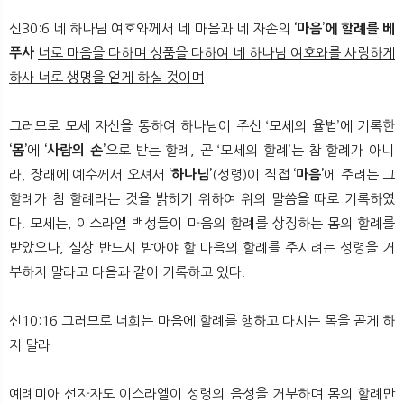
신30:6 네 하나님 여호와께서 네 마음과 네 자손의
‘마음’에 할례를 베
푸사
너로 마음을 다하며 성품을 다하여 네 하나님 여호와를 사랑하게
하사 너로 생명을 얻게 하실 것이며
​그러므로 모세 자신을 통하여 하나님이 주신 ‘모세의 율법’에 기록한
‘몸’
에
‘사람의 손’
으로 받는 할례, 곧 ‘모세의 할례’는 참 할례가 아니
라, 장래에 예수께서 오셔서
‘하나님’
(성령)이 직접
‘마음’
에 주려는 그
할례가 참 할례라는 것을 밝히기 위하여 위의 말씀을 따로 기록하였
다. 모세는, 이스라엘 백성들이 마음의 할례를 상징하는 몸의 할례를
받았으나, 실상 반드시 받아야 할 마음의 할례를 주시려는 성령을 거
부하지 말라고 다음과 같이 기록하고 있다.
신10:16 그러므로 너희는 마음에 할례를 행하고 다시는 목을 곧게 하
지 말라
예례미아 선자자도 이스라엘이 성령의 음성을 거부하며 몸의 할례만