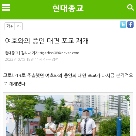
검색
여호와의 증인 대면 포교 재개
메
검
현대종교 | 김리나 기자 tigerfish98@naver.com
2022년 07월 19일 11시 47분 입력
코로나19로 주춤했던 여호와의 증인의 대면 포교가 다시금 본격적으
로 재개됐다.