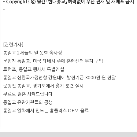
- Copyrights ⓒ 월간 「현대종교」 허락없이 무단 전재 및 재배포 금지
-​
[관련기사]
통일교 2세들의 말 못할 속사정
문형진 통일교, 미국 테네시 주에 훈련센터 부지 구입
트럼프, 통일교 행사서 특별연설
통일교 신한국가정연합 강원대에 발전기금 3000만 원 전달
문형진 통일교, 경기도에서 총기 훈련 실시
무료로 결혼 시켜드립니다
통일교 유관기관들의 공생
통일교 일화에서 만드는 홈플러스 OEM 음료