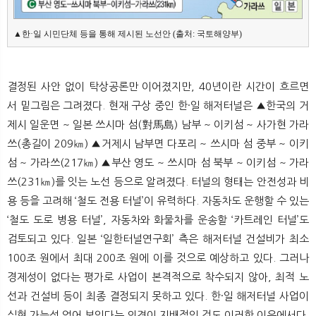
▲한·일 시민단체 등을 통해 제시된 노선안 (출처: 국토해양부)
결정된 사안 없이 탁상공론만 이어졌지만, 40년이란 시간이 흐르면
서 밑그림은 그려졌다. 현재 구상 중인 한·일 해저터널은 ▲한국의 거
제시 일운면 ~ 일본 쓰시마 섬(對馬島) 남부 ~ 이키섬 ~ 사가현 가라
쓰(총길이 209㎞) ▲거제시 남부면 다포리 ~ 쓰시마 섬 중부 ~ 이키
섬 ~ 가라쓰(217㎞) ▲부산 영도 ~ 쓰시마 섬 북부 ~ 이키섬 ~ 가라
쓰(231㎞)를 잇는 노선 등으로 알려졌다. 터널의 형태는 안전성과 비
용 등을 고려해 ‘철도 전용 터널’이 유력하다. 자동차도 운행할 수 있는
‘철도 도로 병용 터널’, 자동차와 화물차를 운송할 ‘카트레인 터널’도
검토되고 있다. 일본 ‘일한터널연구회’ 측은 해저터널 건설비가 최소
100조 원에서 최대 200조 원에 이를 것으로 예상하고 있다. 그러나
경제성이 없다는 평가로 사업이 본격적으로 착수되지 않아, 최적 노
선과 건설비 등이 최종 결정되지 못하고 있다. 한·일 해저터널 사업이
실현 가능성 없어 보인다는 의견이 지배적인 것도 이러한 이유에서다.