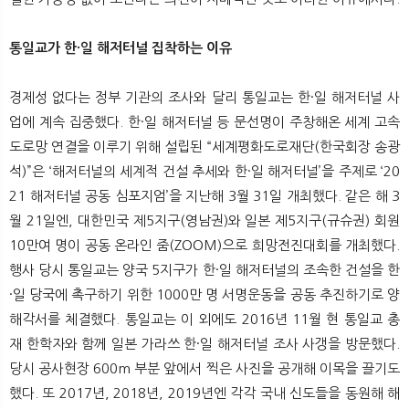
통일교가 한·일 해저터널 집착하는 이유
경제성 없다는 정부 기관의 조사와 달리 통일교는 한·일 해저터널 사
업에 계속 집중했다. 한·일 해저터널 등 문선명이 주창해온 세계 고속
도로망 연결을 이루기 위해 설립된 “세계평화도로재단(한국회장 송광
석)”은 ‘해저터널의 세계적 건설 추세와 한·일 해저터널’을 주제로 ‘20
21 해저터널 공동 심포지엄’을 지난해 3월 31일 개최했다. 같은 해 3
월 21일엔, 대한민국 제5지구(영남권)와 일본 제5지구(규슈권) 회원
10만여 명이 공동 온라인 줌(ZOOM)으로 희망전진대회를 개최했다.
행사 당시 통일교는 양국 5지구가 한·일 해저터널의 조속한 건설을 한
·일 당국에 촉구하기 위한 1000만 명 서명운동을 공동 추진하기로 양
해각서를 체결했다. 통일교는 이 외에도 2016년 11월 현 통일교 총
재 한학자와 함께 일본 가라쓰 한·일 해저터널 조사 사갱을 방문했다.
당시 공사현장 600m 부분 앞에서 찍은 사진을 공개해 이목을 끌기도
했다. 또 2017년, 2018년, 2019년엔 각각 국내 신도들을 동원해 해