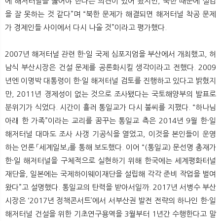
에 해저터널을 뚫어야 한다는 의견이 있어 왔지만, 북한 때문에 실감
을 잘 못하는 것 같다”며 “북한 문제가 해결되면 해저터널 착공 문제
가 경제인들 사이에서 다시 나올 것”이라고 평가했다.
2007년 해저터널 관련 한·일 국제 심포지엄을 부산에서 개최했고, 허
남식 부산시장은 건설 문제를 공론화시킬 생각이라고 전했다. 2009
년엔 이명박 대통령이 한·일 해저터널 검토를 진행하고 있다고 밝혔지
만, 2011년 경제성이 없는 것으로 조사됐다는 국토해양부의 발표로
분위기가 식었다. 시간이 흘러 통일교가 다시 불씨를 지폈다. “하나님
아래 한 가족”이라는 교리를 꿈꾸는 통일교 측은 2014년 9월 한·일
해저터널 대마도 조사 사갱 기공식을 열었고, 이것을 본인들이 운영
하는 언론 「세계일보」를 통해 보도했다. 이어 “(통일교) 문선명 총재가
한·일 해저터널을 구체적으로 실현하기 위해 한국에는 세계평화터널
재단을, 일본에는 국제하이웨이재단을 설립해 각각 준비 작업을 벌여
왔다”고 설명했다. 통일교의 탄력을 받아서일까. 2017년 서병수 부산
시장은 ‘2017년 정책콘서트’에서 서부산권 발전 전략의 하나인 한·일
해저터널 건설을 위한 기초연구용역을 3월부터 1년간 수행한다고 말