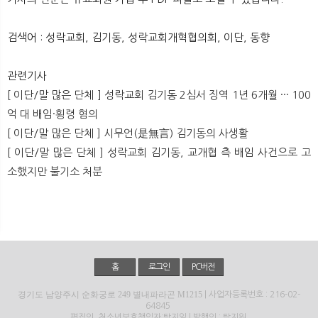
뉴
색
검색어 : 성락교회, 김기동, 성락교회개혁협의회, 이단, 동향
관련기사
[ 이단/말 많은 단체 ] 성락교회 김기동 2심서 징역 1년 6개월 ··· 100
억 대 배임·횡령 혐의
[ 이단/말 많은 단체 ] 시무언(是無言) 김기동의 사생활
[ 이단/말 많은 단체 ] 성락교회 김기동, 교개협 측 배임 사건으로 고
소했지만 불기소 처분
홈
로그인
PC버전
경기도 남양주시 순화궁로 249 별내파라곤 M1215
| 사업자등록번호 : 216-02-
64845
편집인, 청소년보호책임자:탁지일 | 발행인 : 탁지원