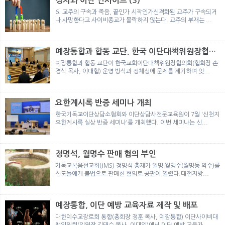
정치와 이단 인사이트 (3)
뉴
색
6. 교주의 구속과 죽음, 끝인가 시작인가신격화된 교주가 구속되거
나 사망한다고 사이비종교가 몰락하지 않는다. 교주의 부재는 ...
예장통합과 합동 교단, 한국 이단대책위원장협의
회 탈퇴
예장통합과 합동 교단이 한국교회이단대책위원장협의회(협회장 손
경식 목사, 이대협) 운영 방식과 정체성에 문제를 제기하며 잇...
요한계시록 반증 세미나 개최
한국기독교이단상담소협회와 이단상담사전문교육원이 7월 '신천지
요한계시록 실상 반증 세미나'를 개최했다. 이번 세미나는 신...
정명석, 월명수 판매 혐의 부인
기독교복음선교회(JMS) 정명석 총재가 일명 월명수(월명동 약수)를
신도들에게 불법으로 판매한 혐의로 공판이 열렸다.대전지방...
예장통합, 이단 예방 교육자료 제작 및 배포
대한예수교장로회 통합(총회장 정훈 목사, 예장통합) 이단사이비대
책위원회(위원장 김태수 목사, 이대위)에서 이단 예방 교육자...