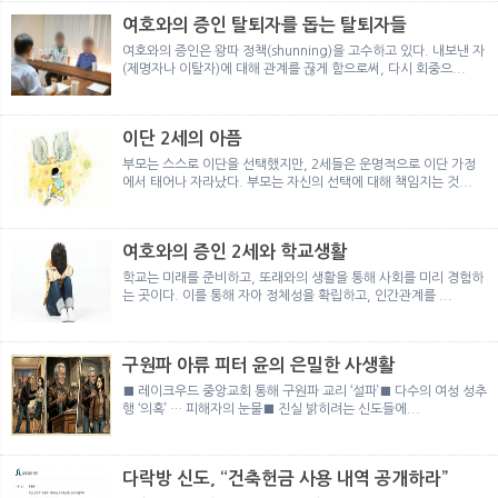
여호와의 증인 탈퇴자를 돕는 탈퇴자들
여호와의 증인은 왕따 정책(shunning)을 고수하고 있다. 내보낸 자
(제명자나 이탈자)에 대해 관계를 끊게 함으로써, 다시 회중으...
이단 2세의 아픔
부모는 스스로 이단을 선택했지만, 2세들은 운명적으로 이단 가정
에서 태어나 자라났다. 부모는 자신의 선택에 대해 책임지는 것...
여호와의 증인 2세와 학교생활
학교는 미래를 준비하고, 또래와의 생활을 통해 사회를 미리 경험하
는 곳이다. 이를 통해 자아 정체성을 확립하고, 인간관계를 ...
구원파 아류 피터 윤의 은밀한 사생활
■ 레이크우드 중앙교회 통해 구원파 교리 ‘설파’■ 다수의 여성 성추
행 ‘의혹’ … 피해자의 눈물■ 진실 밝히려는 신도들에...
다락방 신도, “건축헌금 사용 내역 공개하라”