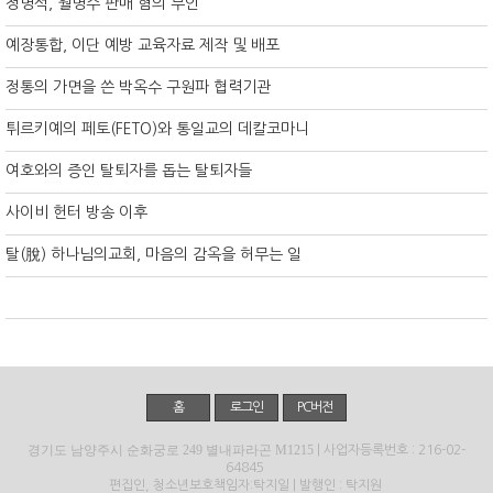
정명석, 월명수 판매 혐의 부인
예장통합, 이단 예방 교육자료 제작 및 배포
정통의 가면을 쓴 박옥수 구원파 협력기관
튀르키예의 페토(FETO)와 통일교의 데칼코마니
여호와의 증인 탈퇴자를 돕는 탈퇴자들
사이비 헌터 방송 이후
탈(脫) 하나님의교회, 마음의 감옥을 허무는 일
홈
로그인
PC버전
경기도 남양주시 순화궁로 249 별내파라곤 M1215
| 사업자등록번호 : 216-02-
64845
편집인, 청소년보호책임자:탁지일 | 발행인 : 탁지원