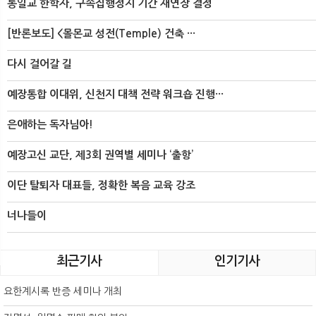
통일교 한학자, 구속집행정지 기간 재연장 결정
[반론보도] <몰몬교 성전(Temple) 건축 ···
다시 걸어갈 길
예장통합 이대위, 신천지 대책 전략 워크숍 진행···
은애하는 독자님아!
예장고신 교단, 제3회 권역별 세미나 ‘출항’
이단 탈퇴자 대표들, 정확한 복음 교육 강조
너나들이
최근기사
인기기사
요한계시록 반증 세미나 개최