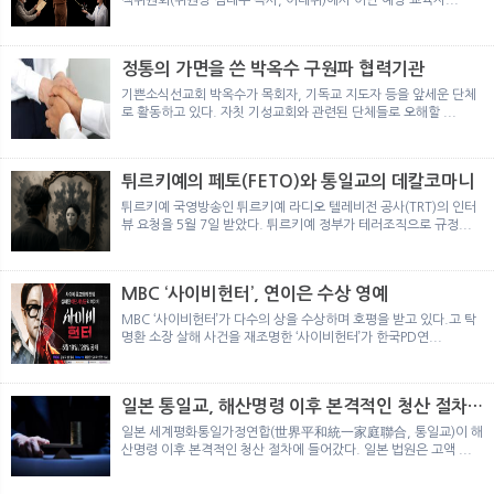
정통의 가면을 쓴 박옥수 구원파 협력기관
기쁜소식선교회 박옥수가 목회자, 기독교 지도자 등을 앞세운 단체
로 활동하고 있다. 자칫 기성교회와 관련된 단체들로 오해할 ...
튀르키예의 페토(FETO)와 통일교의 데칼코마니
튀르키예 국영방송인 튀르키예 라디오 텔레비전 공사(TRT)의 인터
뷰 요청을 5월 7일 받았다. 튀르키예 정부가 테러조직으로 규정...
MBC ‘사이비헌터’, 연이은 수상 영예
MBC ‘사이비헌터’가 다수의 상을 수상하며 호평을 받고 있다.고 탁
명환 소장 살해 사건을 재조명한 ‘사이비헌터’가 한국PD연...
일본 통일교, 해산명령 이후 본격적인 청산 절차
돌입
일본 세계평화통일가정연합(世界平和統一家庭聯合, 통일교)이 해
산명령 이후 본격적인 청산 절차에 들어갔다. 일본 법원은 고액 ...