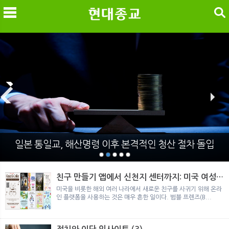
검색
메
검
일본 통일교, 해산명령 이후 본격적인 청산 절차 돌입
친구 만들기 앱에서 신천지 센터까지: 미국 여성이
경험한 9개월 포섭의 전 과정
미국을 비롯한 해외 여러 나라에서 새로운 친구를 사귀기 위해 온라
인 플랫폼을 사용하는 것은 매우 흔한 일이다. 범블 프렌즈(B...