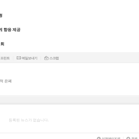
형
게 향응 제공
원회
|
|
프린트
메일보내기
스크랩
적 은폐
등록된 뉴스가 없습니다.
|
이전페이지로
위로