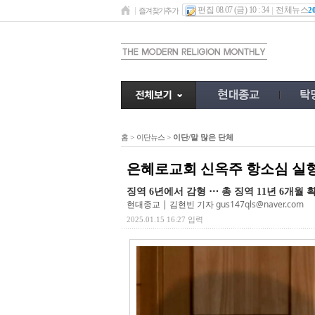
편집 08.07 (금) 10 : 34
전체뉴스
2
즐겨찾기추가
홈
>
이단뉴스
>
이단/말 많은 단체
은혜로교회 신옥주 항소심 실형
징역 6년에서 감형 ⋯ 총 징역 11년 6개월 
현대종교 | 김현빈 기자
gus147qls@naver.com
2025.01.15 16:27 입력