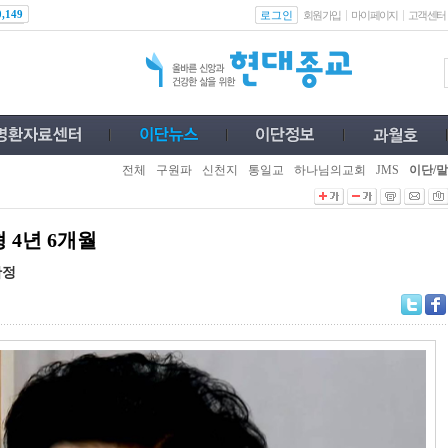
로그인
0,149
회원가입
마이페이지
고객센터
전체
구원파
신천지
통일교
하나님의교회
JMS
이단/말
 4년 6개월
확정