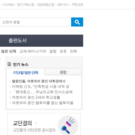
기사제보
정기구독신청
유료회원신청
장바구니
주문조회
 많은 단체
교계/세미나/기타
칼럼
포토
만화
인기 뉴스
종합
이단/말 많은 단체
탈증인들, 여호와의 증인 대회장에서
다락방 신도, “건축헌금 사용 내역 공
「현대종교」, 주님의교회 민사소송에
여호와의 증인 2세와 학교생활
여호와의 증인 탈퇴자를 돕는 탈퇴자들