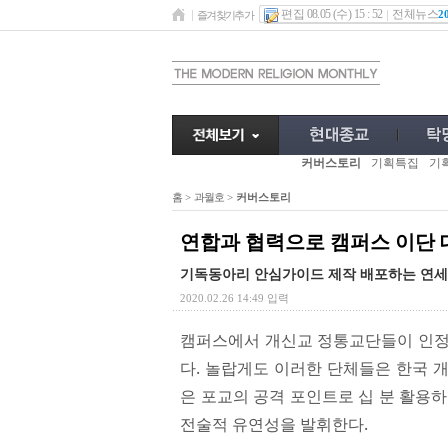
편집 08.05 (수) 15 : 52
전체뉴스
2
즐겨찾기추가
커버스토리
기획특집
기
홈
>
과월호
>
커버스토리
연합과 협력으로 캠퍼스 이단 
기독동아리 안심가이드 제작 배포하는 연
2020.02.26 14:49 입력
캠퍼스에서 개신교 정통교단들이 인정
다. 놀랍게도 이러한 단체들은 한국 
은 포교의 공격 포인트로 십 분 활용
전술적 유연성을 발휘한다.