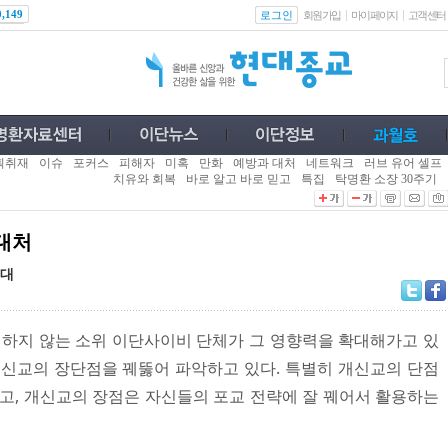
로그인
0,149
회원가입
마이페이지
고객센터
획취재
이슈
포커스
피해자
미혹
만화
예방과 대처
네트워크
러브 유어 셀프
치유와 회복
바로 알고 바로 믿고
특집
탁명환 소장 30주기
대처
세대
하지 않는 소위 이단사이비 단체가 그 영향력을 확대해가고 있
개신교의 장단점을 꿰뚫어 파악하고 있다. 특별히 개신교의 단점
하고, 개신교의 장점은 자신들의 포교 전략에 잘 꿰어서 활용하는