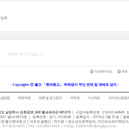
간담회
등록된 뉴스가 없습니다.
|
이전페이지로
위로
- Copyrights ⓒ 월간 「현대종교」 허락없이 무단 전재 및 재배포 금지 -
취급방침
회원약관
제휴 및 광고문의
저작권
기사제보
인터넷신문윤
|
|
|
|
|
도 남양주시 순화궁로 249 별내파라곤 M1215
|
사업자등록번호 : 216-02-64845
2021-별내-0816호 | 등록번호 : 경기, 아53048 | 등록일자 : 2016년 3월 31일 | 발
명:월간현대종교 | 대표자,발행인 : 탁지원 | 청소년보호책임자, 개인정보관리책임자,
 : 031)
830-4455
| FAX : 031)830-4458 | 이메일 :
hd4391@hdjongkyo.co.kr