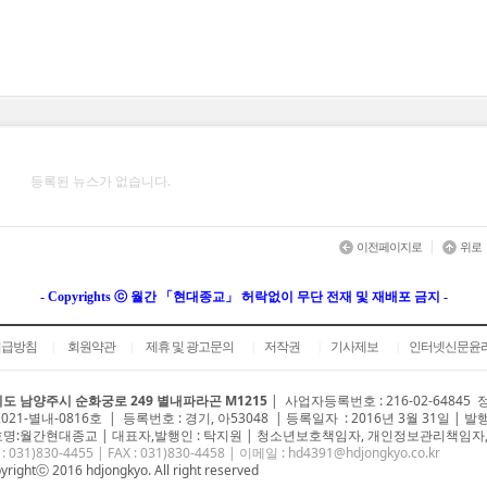
등록된 뉴스가 없습니다.
|
이전페이지로
위로
- Copyrights ⓒ 월간 「현대종교」 허락없이 무단 전재 및 재배포 금지 -
취급방침
회원약관
제휴 및 광고문의
저작권
기사제보
인터넷신문윤
|
|
|
|
|
도 남양주시 순화궁로 249 별내파라곤 M1215
|
사업자등록번호 : 216-02-64845
2021-별내-0816호 | 등록번호 : 경기, 아53048 | 등록일자 : 2016년 3월 31일 | 발
명:월간현대종교 | 대표자,발행인 : 탁지원 | 청소년보호책임자, 개인정보관리책임자,
 : 031)
830-4455
| FAX : 031)830-4458 | 이메일 :
hd4391@hdjongkyo.co.kr
yrightⓒ 2016 hdjongkyo. All right reserved