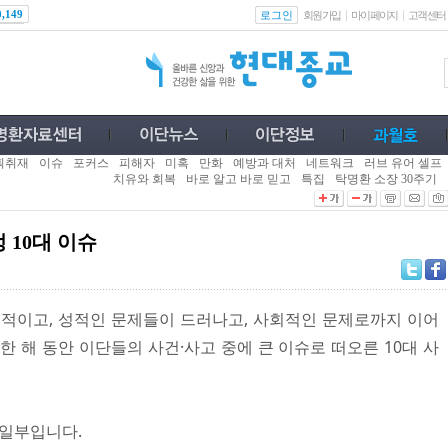
로그인
0,149
회원가입
마이페이지
고객센터
획취재
이슈
포커스
피해자
미혹
만화
예방과 대처
네트워크
러브 유어 셀프
치유와 회복
바로 알고 바로 믿고
특집
탁명환 소장 30주기
 10대 이슈
폭력적이고, 성적인 문제들이 드러나고, 사회적인 문제로까지 이어
한 해 동안 이단들의 사건·사고 중에 큰 이슈로 떠오른 10대 사
 일부입니다.