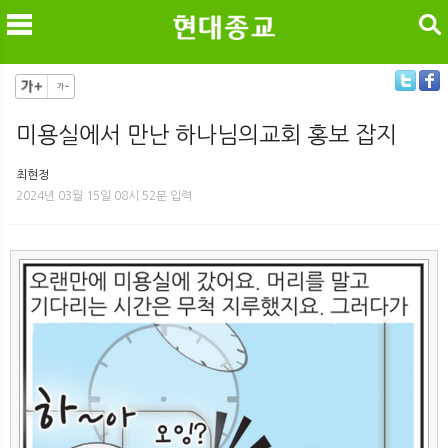
검색
미용실에서 만난 하나님의교회 홍보 잡지
메
검
최현정
2024년 03월 15일 08시 52분 입력