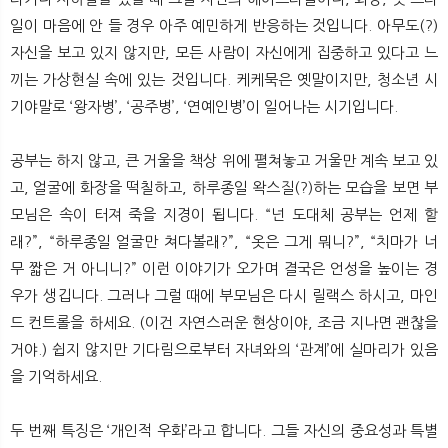
일이 마음에 안 들 경우 아주 예민하게 반응하는 것입니다. 아무도(?)
자신을 보고 있지 않지만, 모든 사람이 자신에게 집중하고 있다고 느
끼는 가상현실 속에 있는 것입니다. 케케묵은 옛말이지만, 청소년 시
기야말로 ‘왕자병’, ‘공주병’, ‘연예인병’이 일어나는 시기입니다.
공부는 하지 않고, 큰 거울을 책상 위에 펼쳐놓고 거울만 계속 보고 있
고, 얼굴에 화장을 떡칠하고, 하루종일 왁스질(?)하는 모습을 보면 부
모님은 속이 터져 죽을 지경이 됩니다. “넌 도대체 공부는 언제 할
래?”, “하루종일 얼굴만 쳐다볼래?”, “옷은 그게 뭐니?”, “치마가 너
무 짧은 거 아니니?” 이런 이야기가 오가며 결국은 언성을 높이는 경
우가 생깁니다. 그러나 그럴 때에 부모님은 다시 릴랙스 하시고, 마인
드 컨트롤을 하세요. (이건 자연스러운 현상이야, 조금 지나면 괜찮을
거야.) 쉽지 않지만 기다림으로부터 자녀와의 ‘관계’에 실마리가 있음
을 기억하세요.
두 번째 특징은 ‘개인적 우화’라고 합니다. 그들 자신의 중요성과 특별