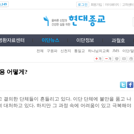
로그인
0,149
회원가입
마이페이지
고객센터
전체
구원파
신천지
통일교
하나님의교회
JMS
이단/말
용 어떻게?
 결의한 단체들이 흔들리고 있다. 이단 단체에 불만을 품고 나
 대처하고 있다. 하지만 그 과정 속에 어려움이 있고 극복해야