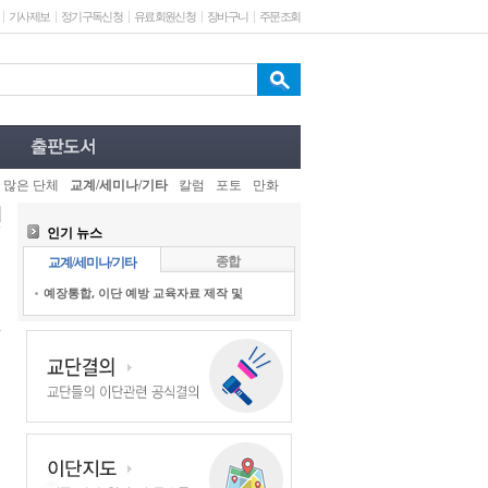
기사제보
정기구독신청
유료회원신청
장바구니
주문조회
 많은 단체
교계/세미나/기타
칼럼
포토
만화
인기 뉴스
종합
교계/세미나/기타
예장통합, 이단 예방 교육자료 제작 및