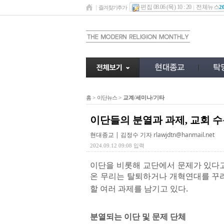
편집 08.06 (목) 10 : 20
전체뉴스
2
즐겨찾기추가
홈
>
이단뉴스
>
교계/세미나/기타
이단들의 분열과 과제, 교회 수
현대종교 | 김정수 기자
rlawjdtn@hanmail.net
2024.09.12 09:08 입력
이단을 비롯해 교단에서 문제가 있다고
온 무리는 탈퇴하거나 개혁연대를 꾸려
할 여러 과제를 남기고 있다.
분열되는 이단 및 문제 단체