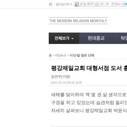
편집 08.07 (금) 10 : 34
전체뉴스
2
즐겨찾기추가
홈
>
이단뉴스
>
이단/말 많은 단체
평강제일교회 대형서점 도서 
김연우(가명)
2021.02.18 08:45 입력
새해를 맞이하여 책 몇 권 살 생각으로
구경을 하고 있었는데 습관처럼 들리던
자세히 살펴보니 평강제일교회 박윤식