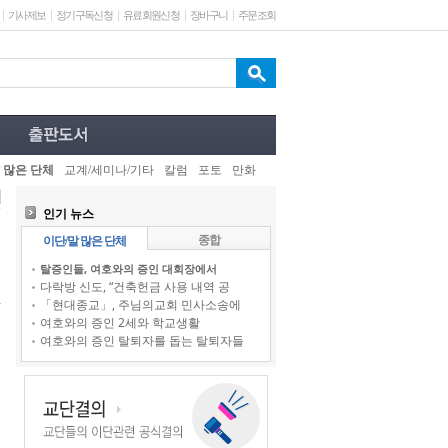
기사제보
정기구독신청
유료회원신청
장바구니
주문조회
 많은 단체
교계/세미나/기타
칼럼
포토
만화
인기 뉴스
종합
이단/말 많은 단체
탈증인들, 여호와의 증인 대회장에서
다락방 신도, “건축헌금 사용 내역 공
「현대종교」, 주님의교회 민사소송에
여호와의 증인 2세와 학교생활
여호와의 증인 탈퇴자를 돕는 탈퇴자들