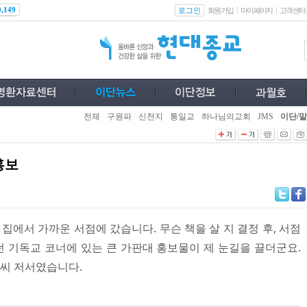
로그인
0,149
회원가입
마이페이지
고객센터
전체
구원파
신천지
통일교
하나님의교회
JMS
이단/말
홍보
 집에서 가까운 서점에 갔습니다. 무슨 책을 살 지 결정 후, 서점
 기독교 코너에 있는 큰 가판대 홍보물이 제 눈길을 끌더군요.
씨 저서였습니다.