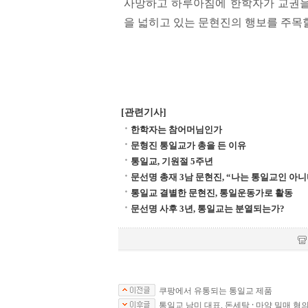
사망하고 하루아침에 한학자가 교권을 
을 넓히고 있는 문현진의 행보를 주목
[관련기사]
한학자는 참어머님인가
문형진 통일교가 총을 든 이유
통일교, 기원절 5주년
문선명 총재 3남 문현진, “나는 통일교인 아니
통일교 결별한 문현진, 통일운동가로 활동
문선명 사후 3년, 통일교는 분열되는가?
쿠팡에서 유통되는 통일교 제품
통일교 남미 대표, 돈세탁 · 마약 밀매 혐