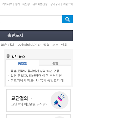
기사제보
정기구독신청
유료회원신청
장바구니
주문조회
 많은 단체
교계/세미나/기타
칼럼
포토
만화
인기 뉴스
종합
통일교
특검, 한학자 총재에게 징역 13년 구형
일본 통일교, 해산명령 이후 본격적인
튀르키예의 페토(FETO)와 통일교의 데