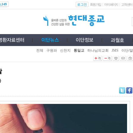
로그인
0,149
회원가입
마이페이지
고객센터
전체
구원파
신천지
통일교
하나님의교회
JMS
이단/말
탈
화