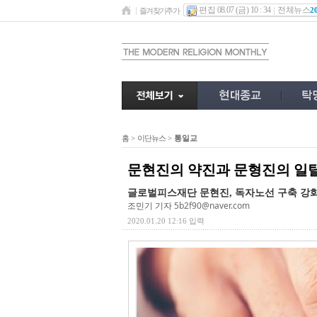
편집 08.07 (금) 10 : 34
전체뉴스
2
즐겨찾기추가
홈
>
이단뉴스
>
통일교
문현진의 약진과 문형진의 일
글로벌피스재단 문현진, 독자노선 구축 강
조민기 기자
5b2f90@naver.com
2020.01.20 12:16 입력