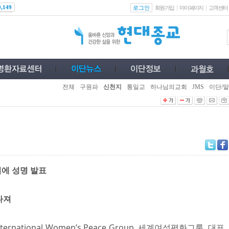
로그인
0,149
회원가입
마이페이지
고객센터
전체
구원파
신천지
통일교
하나님의교회
JMS
이단/말
시에 성명 발표
다져
national Women’s Peace Group, 세계여성평화그룹, 대표