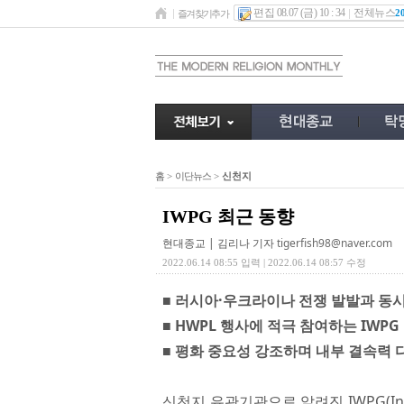
편집 08.07 (금) 10 : 34
전체뉴스
2
즐겨찾기추가
홈
>
이단뉴스
>
신천지
IWPG 최근 동향
현대종교 | 김리나 기자
tigerfish98@naver.com
2022.06.14 08:55 입력 | 2022.06.14 08:57 수정
■ 러시아·우크라이나 전쟁 발발과 동
■ HWPL 행사에 적극 참여하는 IWPG
■ 평화 중요성 강조하며 내부 결속력 
신천지 유관기관으로 알려진 IWPG(Inter