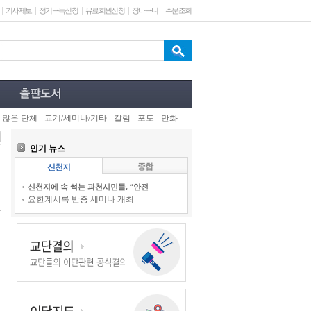
기사제보
정기구독신청
유료회원신청
장바구니
주문조회
 많은 단체
교계/세미나/기타
칼럼
포토
만화
인기 뉴스
종합
신천지
신천지에 속 썩는 과천시민들, “안전
요한계시록 반증 세미나 개최