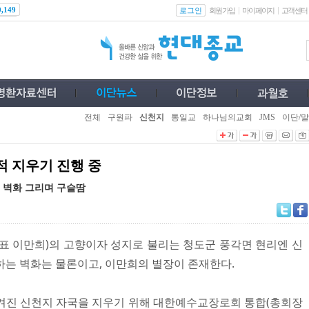
로그인
0,149
회원가입
마이페이지
고객센터
전체
구원파
신천지
통일교
하나님의교회
JMS
이단/말
적 지우기 진행 중
 벽화 그리며 구슬땀
 이만희)의 고향이자 성지로 불리는 청도군 풍각면 현리엔 신
하는 벽화는 물론이고, 이만희의 별장이 존재한다.
겨진 신천지 자국을 지우기 위해 대한예수교장로회 통합(총회장