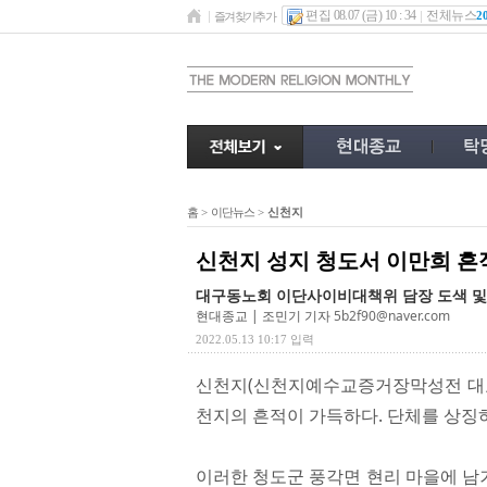
편집 08.07 (금) 10 : 34
전체뉴스
2
즐겨찾기추가
홈
>
이단뉴스
>
신천지
신천지 성지 청도서 이만희 흔
대구동노회 이단사이비대책위 담장 도색 및
현대종교 | 조민기 기자
5b2f90@naver.com
2022.05.13 10:17 입력
신천지(신천지예수교증거장막성전 대표
천지의 흔적이 가득하다. 단체를 상징
이러한 청도군 풍각면 현리 마을에 남