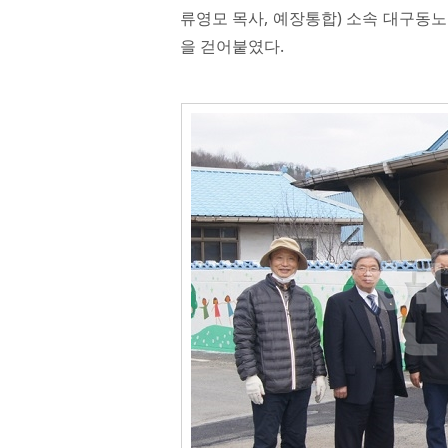
류영모 목사, 예장통합) 소속 대구동
을 걷어붙였다.