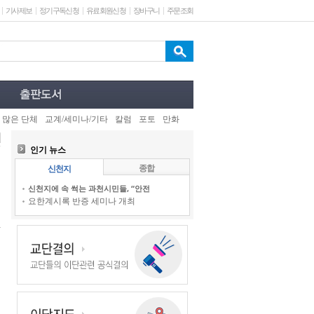
기사제보
정기구독신청
유료회원신청
장바구니
주문조회
 많은 단체
교계/세미나/기타
칼럼
포토
만화
인기 뉴스
종합
신천지
신천지에 속 썩는 과천시민들, “안전
요한계시록 반증 세미나 개최