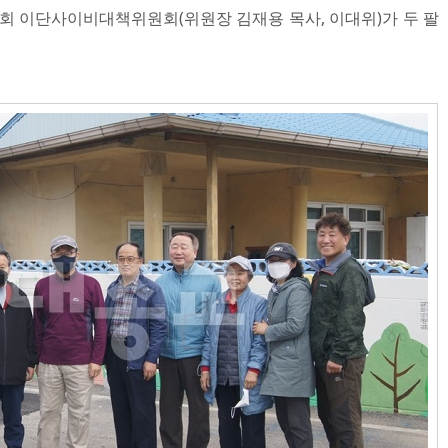
노회 이단사이비대책위원회(위원장 김재용 목사, 이대위)가 두 팔